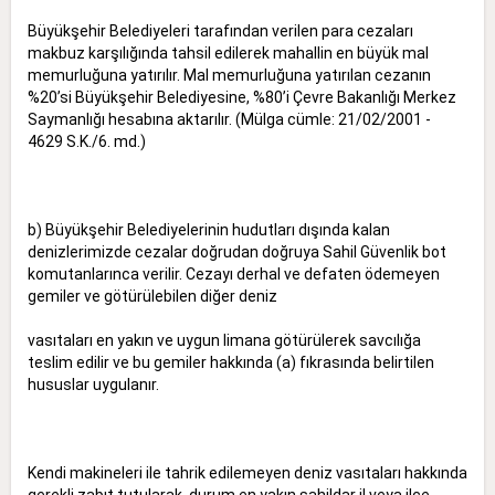
Büyükşehir Belediyeleri tarafından verilen para cezaları
makbuz karşılığında tahsil edilerek mahallin en büyük mal
memurluğuna yatırılır. Mal memurluğuna yatırılan cezanın
%20’si Büyükşehir Belediyesine, %80’i Çevre Bakanlığı Merkez
Saymanlığı hesabına aktarılır. (Mülga cümle: 21/02/2001 -
4629 S.K./6. md.)
b) Büyükşehir Belediyelerinin hudutları dışında kalan
denizlerimizde cezalar doğrudan doğruya Sahil Güvenlik bot
komutanlarınca verilir. Cezayı derhal ve defaten ödemeyen
gemiler ve götürülebilen diğer deniz
vasıtaları en yakın ve uygun limana götürülerek savcılığa
teslim edilir ve bu gemiler hakkında (a) fıkrasında belirtilen
hususlar uygulanır.
Kendi makineleri ile tahrik edilemeyen deniz vasıtaları hakkında
gerekli zabıt tutularak, durum en yakın sahildar il veya ilçe