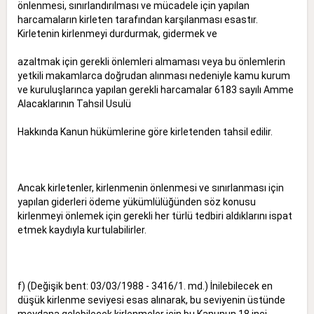
önlenmesi, sınırlandırılması ve mücadele için yapılan
harcamaların kirleten tarafından karşılanması esastır.
Kirletenin kirlenmeyi durdurmak, gidermek ve
azaltmak için gerekli önlemleri almaması veya bu önlemlerin
yetkili makamlarca doğrudan alınması nedeniyle kamu kurum
ve kuruluşlarınca yapılan gerekli harcamalar 6183 sayılı Amme
Alacaklarının Tahsil Usulü
Hakkında Kanun hükümlerine göre kirletenden tahsil edilir.
Ancak kirletenler, kirlenmenin önlenmesi ve sınırlanması için
yapılan giderleri ödeme yükümlülüğünden söz konusu
kirlenmeyi önlemek için gerekli her türlü tedbiri aldıklarını ispat
etmek kaydıyla kurtulabilirler.
f) (Değişik bent: 03/03/1988 - 3416/1. md.) İnilebilecek en
düşük kirlenme seviyesi esas alınarak, bu seviyenin üstünde
meydana gelebilecek kirlenmeler için bu Kanunun 18 inci