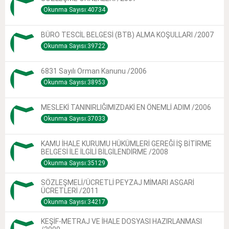
Okunma Sayısı:40734
BÜRO TESCİL BELGESİ (BTB) ALMA KOŞULLARI /2007
Okunma Sayısı:39722
6831 Sayılı Orman Kanunu /2006
Okunma Sayısı:38953
MESLEKİ TANINIRLIĞIMIZDAKİ EN ÖNEMLİ ADIM /2006
Okunma Sayısı:37033
KAMU İHALE KURUMU HÜKÜMLERİ GEREĞİ İŞ BİTİRME
BELGESİ İLE İLGİLİ BİLGİLENDİRME /2008
Okunma Sayısı:35129
SÖZLEŞMELİ/ÜCRETLİ PEYZAJ MİMARI ASGARİ
ÜCRETLERİ /2011
Okunma Sayısı:34217
KEŞİF-METRAJ VE İHALE DOSYASI HAZIRLANMASI