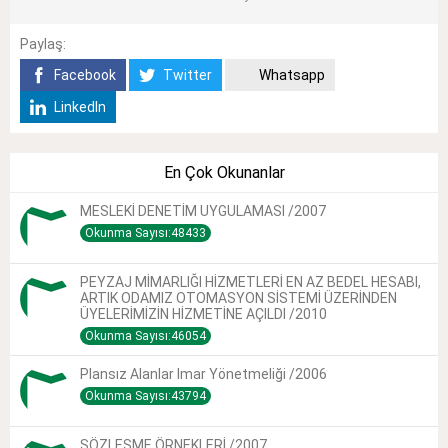
Paylaş:
Facebook
Twitter
Whatsapp
LinkedIn
En Çok Okunanlar
MESLEKİ DENETİM UYGULAMASI /2007
Okunma Sayısı:48433
PEYZAJ MİMARLIĞI HİZMETLERİ EN AZ BEDEL HESABI,
ARTIK ODAMIZ OTOMASYON SİSTEMİ ÜZERİNDEN
ÜYELERİMİZİN HİZMETİNE AÇILDI /2010
Okunma Sayısı:46054
Plansız Alanlar Imar Yönetmeliği /2006
Okunma Sayısı:43794
SÖZLEŞME ÖRNEKLERİ /2007