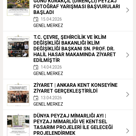
GÜNÜ KURAKÇIL (DİRENÇLİ) PEYZAJ
FOTOĞRAF YARIŞMASI BAŞVURULARI
BAŞLADI
15.04.2026
GENEL MERKEZ
T.C. ÇEVRE, ŞEHİRCİLİK VE İKLİM
DEĞİŞİKLİĞİ BAKANLIĞI İKLİM
DEĞİŞİKLİĞİ BAŞKANI SN. PROF. DR.
HALİL HASAR MAKAMINDA ZİYARET
EDİLMİŞTİR
14.04.2026
GENEL MERKEZ
ZİYARET | ANKARA KENT KONSEYİNE
ZİYARET GERÇEKLEŞTİRİLDİ
13.04.2026
GENEL MERKEZ
DÜNYA PEYZAJ MİMARLIĞI AYI |
PEYZAJ MİMARLIĞI VE KENTSEL
TASARIM PROJELERİ İLE GELECEĞİ
PROJELENDİRMEK