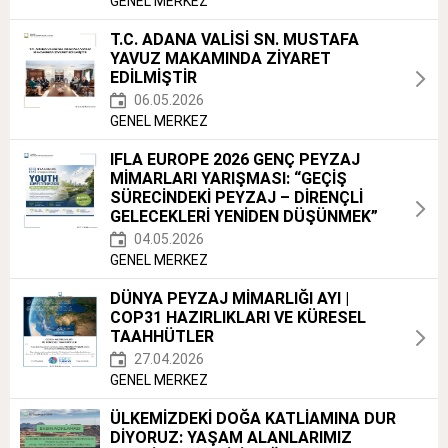
GENEL MERKEZ
T.C. ADANA VALİSİ SN. MUSTAFA
YAVUZ MAKAMINDA ZİYARET
EDİLMİŞTİR
06.05.2026
GENEL MERKEZ
IFLA EUROPE 2026 GENÇ PEYZAJ
MİMARLARI YARIŞMASI: “GEÇİŞ
SÜRECİNDEKİ PEYZAJ – DİRENÇLİ
GELECEKLERİ YENİDEN DÜŞÜNMEK”
04.05.2026
GENEL MERKEZ
DÜNYA PEYZAJ MİMARLIĞI AYI |
COP31 HAZIRLIKLARI VE KÜRESEL
TAAHHÜTLER
27.04.2026
GENEL MERKEZ
ÜLKEMİZDEKİ DOĞA KATLİAMINA DUR
DİYORUZ: YAŞAM ALANLARIMIZ