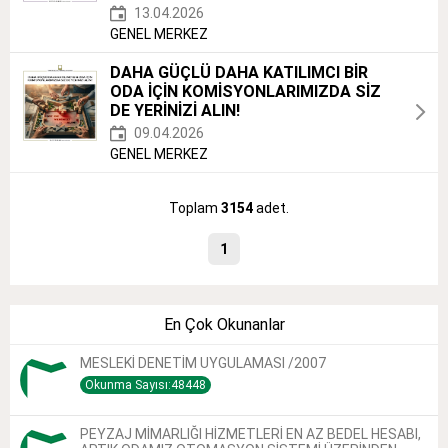
13.04.2026
GENEL MERKEZ
DAHA GÜÇLÜ DAHA KATILIMCI BİR
ODA İÇİN KOMİSYONLARIMIZDA SİZ
DE YERİNİZİ ALIN!
09.04.2026
GENEL MERKEZ
Toplam
3154
adet.
1
En Çok Okunanlar
MESLEKİ DENETİM UYGULAMASI /2007
Okunma Sayısı:48448
PEYZAJ MİMARLIĞI HİZMETLERİ EN AZ BEDEL HESABI,