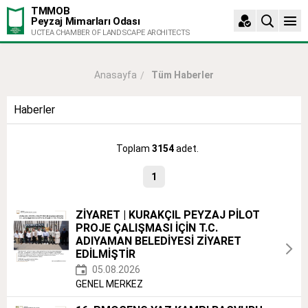
TMMOB
Peyzaj Mimarları Odası
UCTEA CHAMBER OF LANDSCAPE ARCHITECTS
Tüm Haberler
Anasayfa
Haberler
Toplam
3154
adet.
1
ZİYARET | KURAKÇIL PEYZAJ PİLOT
PROJE ÇALIŞMASI İÇİN T.C.
ADIYAMAN BELEDİYESİ ZİYARET
EDİLMİŞTİR
05.08.2026
GENEL MERKEZ