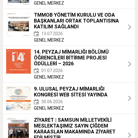
GENEL MERKEZ
TMMOB YÖNETİM KURULU VE ODA
BAŞKANLARI ORTAK TOPLANTISINA
KATILIM SAĞLANDI
13.07.2026
GENEL MERKEZ
14. PEYZAJ MİMARLIĞI BÖLÜMÜ
ÖĞRENCİLERİ BİTİRME PROJESİ
ÖDÜLLERİ – 2026
01.07.2026
GENEL MERKEZ
9. ULUSAL PEYZAJ MİMARLIĞI
KONGRESİ WEB SİTESİ YAYINDA
30.06.2026
GENEL MERKEZ
ZİYARET | SAMSUN MİLLETVEKİLİ
MESLEKTAŞIMIZ SAYIN ÇİĞDEM
KARAASLAN MAKAMINDA ZİYARET
EDİLMİŞTİR