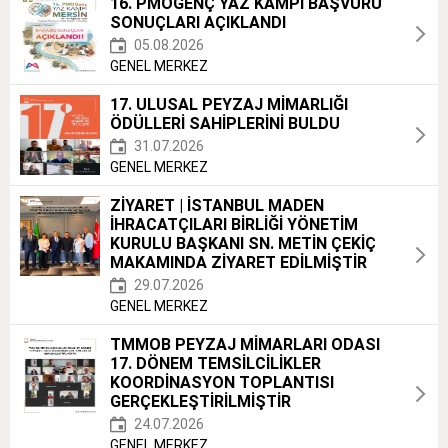
16. PMOGENÇ YAZ KAMPI BAŞVURU
SONUÇLARI AÇIKLANDI
05.08.2026
GENEL MERKEZ
17. ULUSAL PEYZAJ MİMARLIĞI
ÖDÜLLERİ SAHİPLERİNİ BULDU
31.07.2026
GENEL MERKEZ
ZİYARET | İSTANBUL MADEN
İHRACATÇILARI BİRLİĞİ YÖNETİM
KURULU BAŞKANI SN. METİN ÇEKİÇ
MAKAMINDA ZİYARET EDİLMİŞTİR
29.07.2026
GENEL MERKEZ
TMMOB PEYZAJ MİMARLARI ODASI
17. DÖNEM TEMSİLCİLİKLER
KOORDİNASYON TOPLANTISI
GERÇEKLEŞTİRİLMİŞTİR
24.07.2026
GENEL MERKEZ