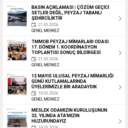
BASIN AÇIKLAMASI | ÇÖZÜM GEÇİCİ
SETLER DEĞİL, PEYZAJ TABANLI
ŞEHİRCİLİKTİR
21.05.2026
GENEL MERKEZ
TMMOB PEYZAJ MİMARLARI ODASI
17. DÖNEM 1. KOORDİNASYON
TOPLANTISI SONUÇ BİLDİRGESİ
21.05.2026
GENEL MERKEZ
13 MAYIS ULUSAL PEYZAJ MİMARLIĞI
GÜNÜ KUTLAMALARINDA
ÜYELERİMİZLE BİR ARADAYDIK
18.05.2026
GENEL MERKEZ
MESLEK ODAMIZIN KURULUŞUNUN
32. YILINDA ATA’MIZIN
HUZURUNDAYIZ
18.05.2026