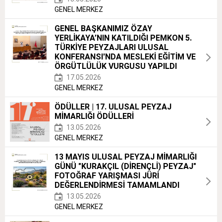
GENEL MERKEZ
GENEL BAŞKANIMIZ ÖZAY
YERLİKAYA’NIN KATILDIĞI PEMKON 5.
TÜRKİYE PEYZAJLARI ULUSAL
KONFERANSI'NDA MESLEKİ EĞİTİM VE
ÖRGÜTLÜLÜK VURGUSU YAPILDI
17.05.2026
GENEL MERKEZ
ÖDÜLLER | 17. ULUSAL PEYZAJ
MİMARLIĞI ÖDÜLLERİ
13.05.2026
GENEL MERKEZ
13 MAYIS ULUSAL PEYZAJ MİMARLIĞI
GÜNÜ "KURAKÇIL (DİRENÇLİ) PEYZAJ"
FOTOĞRAF YARIŞMASI JÜRİ
DEĞERLENDİRMESİ TAMAMLANDI
13.05.2026
GENEL MERKEZ