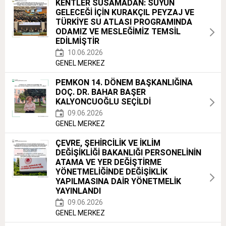
KENTLER SUSAMADAN: SUYUN
GELECEĞİ İÇİN KURAKÇIL PEYZAJ VE
TÜRKİYE SU ATLASI PROGRAMINDA
ODAMIZ VE MESLEĞİMİZ TEMSİL
EDİLMİŞTİR
10.06.2026
GENEL MERKEZ
PEMKON 14. DÖNEM BAŞKANLIĞINA
DOÇ. DR. BAHAR BAŞER
KALYONCUOĞLU SEÇİLDİ
09.06.2026
GENEL MERKEZ
ÇEVRE, ŞEHİRCİLİK VE İKLİM
DEĞİŞİKLİĞİ BAKANLIĞI PERSONELİNİN
ATAMA VE YER DEĞİŞTİRME
YÖNETMELİĞİNDE DEĞİŞİKLİK
YAPILMASINA DAİR YÖNETMELİK
YAYINLANDI
09.06.2026
GENEL MERKEZ