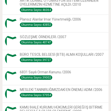
ARTIK ODAMIZ OTOMASYON SİSTEMİ ÜZERİNDEN
ÜYELERİMİZİN HİZMETİNE AÇILDI /2010
Okunma Sayısı:46064
Plansız Alanlar Imar Yönetmeliği /2006
Okunma Sayısı:43852
SÖZLEŞME ÖRNEKLERİ /2007
Okunma Sayısı:40747
BÜRO TESCİL BELGESİ (BTB) ALMA KOŞULLARI /2007
Okunma Sayısı:39727
6831 Sayılı Orman Kanunu /2006
Okunma Sayısı:39002
MESLEKİ TANINIRLIĞIMIZDAKİ EN ÖNEMLİ ADIM /2006
Okunma Sayısı:37054
KAMU İHALE KURUMU HÜKÜMLERİ GEREĞİ İŞ BİTİRME