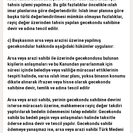
tahsis işlemi yapılmaz. Bu gibi fazlalıklar öncelikle ıslah
imar planlarına göre değerlendirilir. Islah imar planına göre
başka türlü değerlendirilmesi mümkün
olmayan fazlalıklar,
rayiç değer üzerinden tahsis yapılan gecekondu sahibine
devir ve adına tescil edilir.
c) Başkasının arsa veya arazisi üzerine yapılmış
gecekondular hakkında aşağıdaki hükümler uygulanır:
Arsa veya arazi sahibi ile üzerinde gecekondusu bulunan
kişilerin anlaşmaları ve bu Kanundan yararlanmak için
süresi içinde belediye veya valiliğe müracaat ettiklerinin
tespiti halinde, varsa ıslah imar planı,
yoksa binanın konumu
dikate alınarak ifrazen veya hisse olarak gecekondu
sahibine devir, temlik ve adına tescil edilir
Arsa veya arazi sahibi, yerinin gecekondu sahibine devrini
isterse müracaatı üzerine, mahkemece rayiç değer takdiri
yaptırılarak bedelin ödenmesini talep edebilir. Gecekondu
sahibi bu bedeli peşin veya
anlaşmaları halinde taksitle
öderse adına devir ve tescil yapılır. Gecekondu sahibi
ödemeye yanaşmaz ise, arsa veya arazi sahibi Türk Medeni