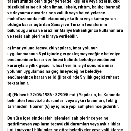
tasarrufunda olan diğer yerlerde; kişilere veya özel hukuk
tüzelkişilerine ait olan liman, iskele, rıhtım, balıkçı barınağı
ve dayanma duvarlarında valilik veya belediyelerce
muhafazasında milli ekonomiye katkısı veya kamu yararı
olduğu kararlaştırılan Sanayi ve Turizm tesislerinin
bulunduğu arsa ve araziler Maliye Bakanlığınca kullananlara
ve tesis sahiplerine kiraya verilebilir.
c) İmar yoluna tecavüzlü yapılara, imar yolunun
uygulanmasının 5 yıl içinde gerçekleşmeyeceğine belediye
encümenince karar verilmesi halinde belediye encümeni
kararıyla 5 yıllık geçici ruhsat verilir. 5 yıl sonunda imar
yolunun uygulamasına geçilmeyeceğine belediye
encümenince karar verildiği takdirde 5 yıllık geçici ruhsat
tekrarlanır.
d) (Ek bent: 22/05/1986 - 3290/5 md.) Yapıların, bu Kanunda
belirtilen tecavüzlü durumları veya aykırı kısımları, tebliğ
tarihinden itibaren (6) ay içinde yapı sahiplerince giderilir.
Bu süre içerisinde ıslah işlemleri sahiplerince yerine
getirilmeyen yapıların tecavüzlü durumları veya aykırılıkları
ilgili mevzuat hükümlerine göre belediyeler veya valiliklerce