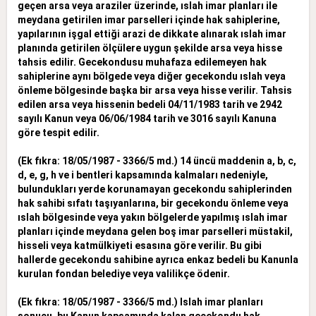
geçen arsa veya araziler
üzerinde, ıslah imar planları ile
meydana getirilen imar parselleri içinde hak sahiplerine,
yapılarının işgal ettiği arazi de dikkate alınarak ıslah imar
planında getirilen ölçülere uygun şekilde arsa veya hisse
tahsis
edilir. Gecekondusu muhafaza edilemeyen hak
sahiplerine aynı bölgede veya diğer gecekondu ıslah veya
önleme bölgesinde başka bir arsa veya hisse verilir. Tahsis
edilen arsa veya hissenin bedeli 04/11/1983
tarih ve 2942
sayılı Kanun veya 06/06/1984 tarih ve 3016 sayılı Kanuna
göre tespit edilir.
(Ek fıkra: 18/05/1987 - 3366/5 md.) 14 üncü maddenin a, b, c,
d, e, g, h ve i bentleri kapsamında kalmaları nedeniyle,
bulundukları yerde korunamayan gecekondu sahiplerinden
hak sahibi sıfatı taşıyanlarına,
bir gecekondu önleme veya
ıslah bölgesinde veya yakın bölgelerde yapılmış ıslah imar
planları içinde meydana gelen boş imar parselleri müstakil,
hisseli veya katmülkiyeti esasına göre verilir. Bu gibi
hallerde
gecekondu sahibine ayrıca enkaz bedeli bu Kanunla
kurulan fondan belediye veya valilikçe ödenir.
(Ek fıkra: 18/05/1987 - 3366/5 md.) Islah imar planları
sonucu, bu Kanun kapsamında kalan gecekondu hak