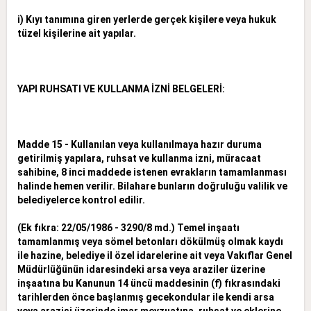
i) Kıyı tanımına giren yerlerde gerçek kişilere veya hukuk
tüzel kişilerine ait yapılar.
YAPI RUHSATI VE KULLANMA İZNİ BELGELERİ:
Madde 15 - Kullanılan veya kullanılmaya hazır duruma
getirilmiş yapılara, ruhsat ve kullanma izni, müracaat
sahibine, 8 inci maddede istenen evrakların tamamlanması
halinde hemen verilir. Bilahare bunların doğruluğu valilik ve
belediyelerce kontrol edilir.
(Ek fıkra: 22/05/1986 - 3290/8 md.) Temel inşaatı
tamamlanmış veya sömel betonları dökülmüş olmak kaydı
ile hazine, belediye il özel idarelerine ait veya Vakıflar Genel
Müdürlüğünün idaresindeki arsa veya araziler üzerine
inşaatına bu Kanunun 14 üncü maddesinin (f) fıkrasındaki
tarihlerden önce başlanmış gecekondular ile kendi arsa
veya arazisi üzerinde imar mevzuatına, ruhsat ve eklerine