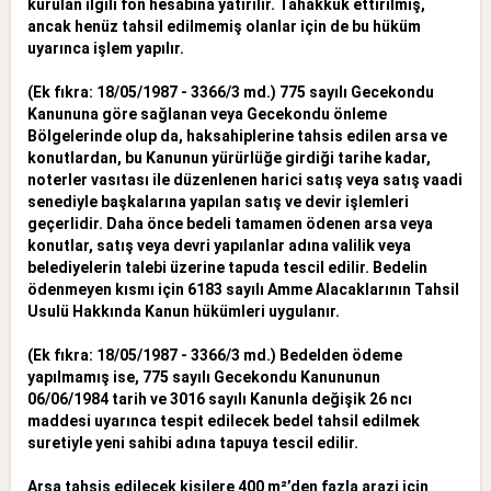
kurulan ilgili fon hesabına yatırılır.
Tahakkuk ettirilmiş,
ancak henüz tahsil edilmemiş olanlar için de bu hüküm
uyarınca işlem yapılır.
(Ek fıkra: 18/05/1987 - 3366/3 md.) 775 sayılı Gecekondu
Kanununa göre sağlanan veya Gecekondu önleme
Bölgelerinde olup da, haksahiplerine tahsis edilen arsa ve
konutlardan, bu Kanunun yürürlüğe
girdiği tarihe kadar,
noterler vasıtası ile düzenlenen harici satış veya satış vaadi
senediyle başkalarına yapılan satış ve devir işlemleri
geçerlidir. Daha önce bedeli tamamen ödenen arsa veya
konutlar, satış
veya devri yapılanlar adına valilik veya
belediyelerin talebi üzerine tapuda tescil edilir. Bedelin
ödenmeyen kısmı için 6183 sayılı Amme Alacaklarının Tahsil
Usulü Hakkında Kanun hükümleri uygulanır.
(Ek fıkra: 18/05/1987 - 3366/3 md.) Bedelden ödeme
yapılmamış ise, 775 sayılı Gecekondu Kanununun
06/06/1984 tarih ve 3016 sayılı Kanunla değişik 26 ncı
maddesi uyarınca tespit edilecek bedel tahsil
edilmek
suretiyle yeni sahibi adına tapuya tescil edilir.
Arsa tahsis edilecek kişilere 400 m²’den fazla arazi için