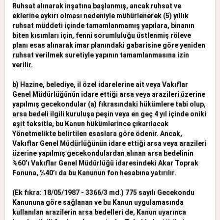
Ruhsat alınarak inşatına başlanmış, ancak ruhsat ve
eklerine aykırı olması nedeniyle mühürlenerek (5) yıllık
ruhsat müddeti içinde tamamlanmamış yapılara, binanın
biten kısımları için, fenni sorumluluğu üstlenmiş
röleve
planı esas alınarak imar planındaki gabarisine göre yeniden
ruhsat verilmek suretiyle yapının tamamlanmasına izin
verilir.
b) Hazine, belediye, il özel idarelerine ait veya Vakıflar
Genel Müdürlüğünün idare ettiği arsa veya arazileri üzerine
yapılmış gecekondular (a) fıkrasındaki hükümlere tabi olup,
arsa bedeli ilgili kuruluşa peşin
veya en geç 4 yıl içinde oniki
eşit taksitle, bu Kanun hükümlerince çıkarılacak
Yönetmelikte belirtilen esaslara göre ödenir. Ancak,
Vakıflar Genel Müdürlüğünün idare ettiği arsa veya arazileri
üzerine yapılmış
gecekondulardan alınan arsa bedelinin
%60’ı Vakıflar Genel Müdürlüğü idaresindeki Akar Toprak
Fonuna, %40’ı da bu Kanunun fon hesabına yatırılır.
(Ek fıkra: 18/05/1987 - 3366/3 md.) 775 sayılı Gecekondu
Kanununa göre sağlanan ve bu Kanun uygulamasında
kullanılan arazilerin arsa bedelleri de, Kanun uyarınca