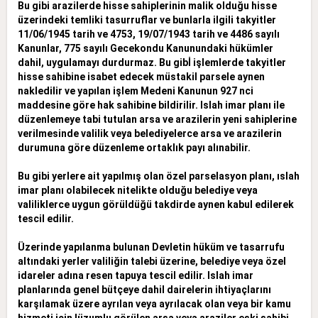
Bu gibi arazilerde hisse sahiplerinin malik olduğu hisse
üzerindeki temliki tasurruflar ve bunlarla ilgili takyitler
11/06/1945 tarih ve 4753, 19/07/1943 tarih ve 4486 sayılı
Kanunlar, 775 sayılı Gecekondu Kanunundaki hükümler
dahil, uygulamayı durdurmaz. Bu gibİ işlemlerde takyitler
hisse sahibine isabet edecek müstakil parsele aynen
nakledilir ve yapılan işlem Medeni Kanunun 927 nci
maddesine göre hak sahibine bildirilir. Islah imar planı ile
düzenlemeye tabi tutulan arsa ve arazilerin yeni sahiplerine
verilmesinde valilik veya belediyelerce arsa ve arazilerin
durumuna göre düzenleme ortaklık payı alınabilir.
Bu gibi yerlere ait yapılmış olan özel parselasyon planı, ıslah
imar planı olabilecek nitelikte olduğu belediye veya
valiliklerce uygun görüldüğü takdirde aynen kabul edilerek
tescil edilir.
Üzerinde yapılanma bulunan Devletin hüküm ve tasarrufu
altındaki yerler valiliğin talebi üzerine, belediye veya özel
idareler adına resen tapuya tescil edilir. Islah imar
planlarında genel bütçeye dahil dairelerin
ihtiyaçlarını
karşılamak üzere ayrılan veya ayrılacak olan veya bir kamu
hizmeti için lüzumlu görülen arsa veya araziler eski sahibi