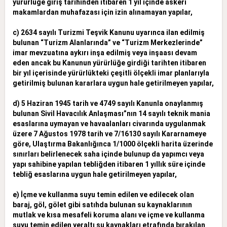
yürürlüğe giriş tarihinden itibaren 1 yıl içinde askeri
makamlardan muhafazası için izin alınamayan yapılar,
c) 2634 sayılı Turizmi Teşvik Kanunu uyarınca ilan edilmiş
bulunan “Turizm Alanlarında” ve “Turizm Merkezlerinde”
imar mevzuatına aykırı inşa edilmiş veya inşaası devam
eden ancak bu Kanunun yürürlüğe girdiği
tarihten itibaren
bir yıl içerisinde yürürlükteki çeşitli ölçekli imar planlarıyla
getirilmiş bulunan kararlara uygun hale getirilmeyen yapılar,
d) 5 Haziran 1945 tarih ve 4749 sayılı Kanunla onaylanmış
bulunan Sivil Havacılık Anlaşması”nın 14 sayılı teknik mania
esaslarına uymayan ve havaalanları civarında uygulanmak
üzere 7 Ağustos 1978 tarih ve
7/16130 sayılı Kararnameye
göre, Ulaştırma Bakanlığınca 1/1000 ölçekli harita üzerinde
sınırları belirlenecek saha içinde bulunup da yapımcı veya
yapı sahibine yapılan tebliğden itibaren 1 yıllık süre içinde
tebliğ
esaslarına uygun hale getirilmeyen yapılar,
e) İçme ve kullanma suyu temin edilen ve edilecek olan
baraj, göl, gölet gibi satıhda bulunan su kaynaklarının
mutlak ve kısa mesafeli koruma alanı ve içme ve kullanma
suyu temin edilen yeraltı su kaynakları
etrafında bırakılan