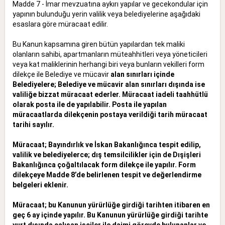
Madde 7 - İmar mevzuatına aykırı yapılar ve gecekondular için
yapının bulunduğu yerin valilik veya belediyelerine aşağıdaki
esaslara göre müracaat edilir.
Bu Kanun kapsamına giren bütün yapılardan tek maliki
olanların sahibi, apartmanların müteahhitleri veya yöneticileri
veya kat maliklerinin herhangi biri veya bunların vekilleri form
dilekçe ile Belediye ve mücavir
alan sınırları içinde
Belediyelere; Belediye ve mücavir alan sınırları dışında ise
valiliğe bizzat müracaat ederler. Müracaat iadeli taahhütlü
olarak posta ile de yapılabilir. Posta ile yapılan
müracaatlarda dilekçenin
postaya verildiği tarih müracaat
tarihi sayılır.
Müracaat; Bayındırlık ve İskan Bakanlığınca tespit edilip,
valilik ve belediyelerce; dış temsilcilikler için de Dışişleri
Bakanlığınca çoğaltılacak form dilekçe ile yapılır. Form
dilekçeye Madde 8’de belirlenen tespit ve
değerlendirme
belgeleri eklenir.
Müracaat; bu Kanunun yürürlüğe girdiği tarihten itibaren en
geç 6 ay içinde yapılır. Bu Kanunun yürürlüğe girdiği tarihte
yurt dışında çalışan işçiler ile daimi görevde bulunanlar ve