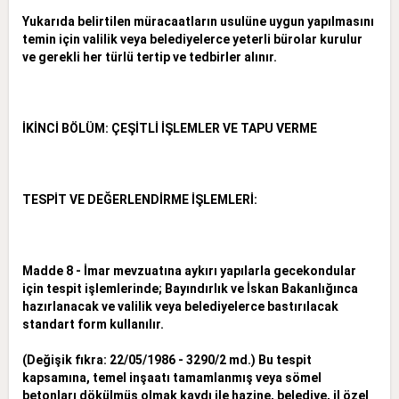
Yukarıda belirtilen müracaatların usulüne uygun yapılmasını
temin için valilik veya belediyelerce yeterli bürolar kurulur
ve gerekli her türlü tertip ve tedbirler alınır.
İKİNCİ BÖLÜM: ÇEŞİTLİ İŞLEMLER VE TAPU VERME
TESPİT VE DEĞERLENDİRME İŞLEMLERİ:
Madde 8 - İmar mevzuatına aykırı yapılarla gecekondular
için tespit işlemlerinde; Bayındırlık ve İskan Bakanlığınca
hazırlanacak ve valilik veya belediyelerce bastırılacak
standart form kullanılır.
(Değişik fıkra: 22/05/1986 - 3290/2 md.) Bu tespit
kapsamına, temel inşaatı tamamlanmış veya sömel
betonları dökülmüş olmak kaydı ile hazine, belediye, il özel