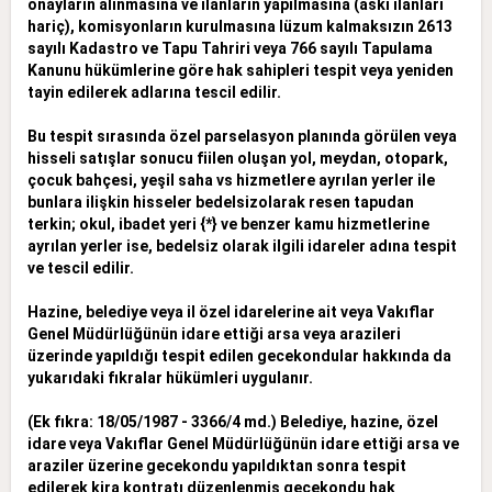
onayların alınmasına ve ilanların yapılmasına (askı ilanları
hariç), komisyonların kurulmasına lüzum kalmaksızın 2613
sayılı Kadastro ve Tapu Tahriri veya 766 sayılı Tapulama
Kanunu hükümlerine göre hak sahipleri tespit veya yeniden
tayin edilerek adlarına tescil edilir.
Bu tespit sırasında özel parselasyon planında görülen veya
hisseli satışlar sonucu fiilen oluşan yol, meydan, otopark,
çocuk bahçesi, yeşil saha vs hizmetlere ayrılan yerler ile
bunlara ilişkin hisseler bedelsiz
olarak resen tapudan
terkin; okul, ibadet yeri {*} ve benzer kamu hizmetlerine
ayrılan yerler ise, bedelsiz olarak ilgili idareler adına tespit
ve tescil edilir.
Hazine, belediye veya il özel idarelerine ait veya Vakıflar
Genel Müdürlüğünün idare ettiği arsa veya arazileri
üzerinde yapıldığı tespit edilen gecekondular hakkında da
yukarıdaki fıkralar hükümleri uygulanır.
(Ek fıkra: 18/05/1987 - 3366/4 md.) Belediye, hazine, özel
idare veya Vakıflar Genel Müdürlüğünün idare ettiği arsa ve
araziler üzerine gecekondu yapıldıktan sonra tespit
edilerek kira kontratı düzenlenmiş gecekondu hak