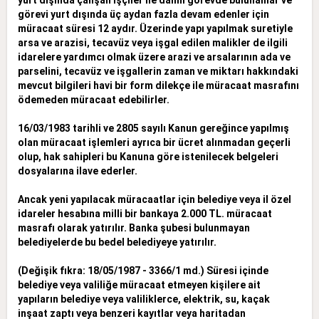
görevi yurt dışında üç aydan
fazla devam edenler için
müracaat süresi 12 aydır. Üzerinde yapı yapılmak suretiyle
arsa ve arazisi, tecavüz veya işgal edilen malikler de ilgili
idarelere yardımcı olmak üzere arazi ve arsalarının ada ve
parselini,
tecavüz ve işgallerin zaman ve miktarı hakkındaki
mevcut bilgileri havi bir form dilekçe ile müracaat masrafını
ödemeden müracaat edebilirler.
16/03/1983 tarihli ve 2805 sayılı Kanun gereğince yapılmış
olan müracaat işlemleri ayrıca bir ücret alınmadan geçerli
olup, hak sahipleri bu Kanuna göre istenilecek belgeleri
dosyalarına ilave ederler.
Ancak yeni yapılacak müracaatlar için belediye veya il özel
idareler hesabına milli bir bankaya 2.000 TL. müracaat
masrafı olarak yatırılır. Banka şubesi bulunmayan
belediyelerde bu bedel belediyeye yatırılır.
(Değişik fıkra: 18/05/1987 - 3366/1 md.) Süresi içinde
belediye veya valiliğe müracaat etmeyen kişilere ait
yapıların belediye veya valiliklerce, elektrik, su, kaçak
inşaat zaptı veya benzeri kayıtlar veya
haritadan