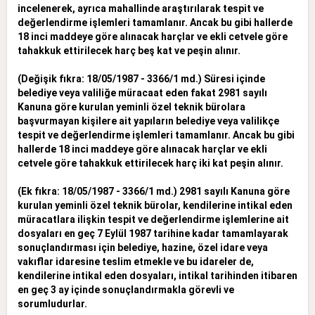
incelenerek, ayrıca mahallinde araştırılarak tespit ve
değerlendirme işlemleri tamamlanır. Ancak bu gibi hallerde
18 inci maddeye göre alınacak harçlar ve ekli cetvele göre
tahakkuk ettirilecek harç beş
kat ve peşin alınır.
(Değişik fıkra: 18/05/1987 - 3366/1 md.) Süresi içinde
belediye veya valiliğe müracaat eden fakat 2981 sayılı
Kanuna göre kurulan yeminli özel teknik bürolara
başvurmayan kişilere ait yapıların belediye veya
valilikçe
tespit ve değerlendirme işlemleri tamamlanır. Ancak bu gibi
hallerde 18 inci maddeye göre alınacak harçlar ve ekli
cetvele göre tahakkuk ettirilecek harç iki kat peşin alınır.
(Ek fıkra: 18/05/1987 - 3366/1 md.) 2981 sayılı Kanuna göre
kurulan yeminli özel teknik bürolar, kendilerine intikal eden
müracatlara ilişkin tespit ve değerlendirme işlemlerine ait
dosyaları en geç 7 Eylül 1987
tarihine kadar tamamlayarak
sonuçlandırması için belediye, hazine, özel idare veya
vakıflar idaresine teslim etmekle ve bu idareler de,
kendilerine intikal eden dosyaları, intikal tarihinden itibaren
en geç 3 ay
içinde sonuçlandırmakla görevli ve
sorumludurlar.