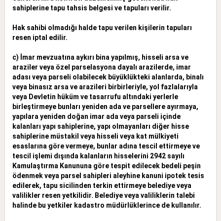
sahiplerine tapu tahsis belgesi ve tapuları verilir.
Hak sahibi olmadığı halde tapu verilen kişilerin tapuları
resen iptal edilir.
c) İmar mevzuatına aykırı bina yapılmış, hisseli arsa ve
araziler veya özel parselasyona dayalı arazilerde, imar
adası veya parseli olabilecek büyüklükteki alanlarda, binalı
veya binasız arsa ve arazileri birbirleriyle, yol fazlalarıyla
veya Devletin hüküm ve tasarrufu altındaki yerlerle
birleştirmeye bunları yeniden ada ve parsellere ayırmaya,
yapılara yeniden doğan imar ada veya parseli içinde
kalanları yapı sahiplerine, yapı olmayanları diğer hisse
sahiplerine müstakil veya hisseli veya kat mülkiyeti
esaslarına göre vermeye, bunlar adına tescil ettirmeye ve
tescil işlemi dışında kalanların hisselerini 2942 sayılı
Kamulaştırma Kanununa göre tespit edilecek bedeli peşin
ödenmek veya parsel sahipleri aleyhine kanuni ipotek tesis
edilerek, tapu sicilinden terkin ettirmeye belediye veya
valilikler resen yetkilidir. Belediye veya valiliklerin talebi
halinde bu yetkiler kadastro müdürlüklerince de kullanılır.