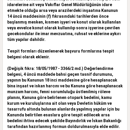
idarelerine ait veya Vakıflar Genel
Müdürlüğünün idare
etmekte olduğu arsa veya arazilerdeki inşaatına Kanunun
14 üncü maddesinin (f) fıkrasındaki tarihlerden önce
başlanmış mesken, kısmen işyeri ve konut olarak kullanılan
veya evvelce
konut olarak kullanılıp sonra işyerine çevrilen
gecekondular ile imar mevzuatına, ruhsat ve eklerine aykırı
tüm yapılar dahildir.
Tespit formları düzenlenerek başvuru formlarına tespit
belgesi olarak eklenir.
(Değişik fıkra: 18/05/1987 - 3366/2 md.) Değerlendirme
belgesi, 4 üncü maddede bahsi geçen tasnif durumunu,
yapının bu Kanunun 18 inci maddesine göre hesaplanacak
bina inşaat ve iskan harcını ve bu
Kanuna göre hesaplanacak
munzam harcını, fenni sorumluluğu üstlenilmiş röleve
planını, Kanuna göre belirlenen otopark bedelini, kamu
kurum ve kuruluşlarına ait olan veya Devletin hüküm ve
tasarrufu altında
bulunan alanlarda yapılmış yapılar için bu
Kanunda belirtilen esaslara göre tespit edilecek arsa
bedelini ihtiva edecek şekilde Bayındırlık ve İskan Bakanlığı
tarafından hazırlanmış formun doldurulmasıyla elde
edilir.