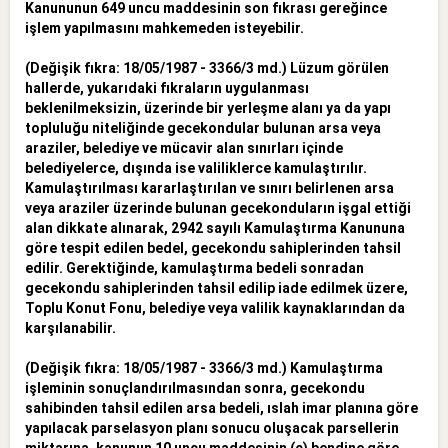
Kanununun 649 uncu maddesinin son fıkrası gereğince
işlem
yapılmasını mahkemeden isteyebilir.
(Değişik fıkra: 18/05/1987 - 3366/3 md.) Lüzum görülen
hallerde, yukarıdaki fıkraların uygulanması
beklenilmeksizin, üzerinde bir yerleşme alanı ya da yapı
topluluğu niteliğinde gecekondular bulunan arsa
veya
araziler, belediye ve mücavir alan sınırları içinde
belediyelerce, dışında ise valiliklerce kamulaştırılır.
Kamulaştırılması kararlaştırılan ve sınırı belirlenen arsa
veya araziler üzerinde bulunan gecekonduların
işgal ettiği
alan dikkate alınarak, 2942 sayılı Kamulaştırma Kanununa
göre tespit edilen bedel, gecekondu sahiplerinden tahsil
edilir. Gerektiğinde, kamulaştırma bedeli sonradan
gecekondu sahiplerinden tahsil
edilip iade edilmek üzere,
Toplu Konut Fonu, belediye veya valilik kaynaklarından da
karşılanabilir.
(Değişik fıkra: 18/05/1987 - 3366/3 md.) Kamulaştırma
işleminin sonuçlandırılmasından sonra, gecekondu
sahibinden tahsil edilen arsa bedeli, ıslah imar planına göre
yapılacak parselasyon planı sonucu
oluşacak parsellerin
miktarına, kanunun 10 uncu maddesinin (c) bendine göre