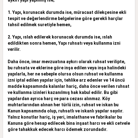
1. Yapı, korunacak durumda ise, müracaat dilekçesine ekli
tespit ve değerlendirme belgelerine göre gerekli harçlar
tahsil edilmek suretiyle hemen,
2. Yapı, ıslah edilerek korunacak durumda ise, ıslah
edildikten sonra hemen, Yapı ruhsatı veya kullanma izni
verilir.
Daha önce, imar mevzuatına aykırı olarak ruhsat verilipte,
bu ruhsata ve eklerine göre inşa edilen veya inşa halindeki
yapılarla, her ne sebeple olursa olsun ruhsat ve kullanma
izni iptal edilen yapılar için, tehlike
arz edenler ve 14 üncü
madde kapsamında kalanlar hariç, daha önce verilen ruhsat
ve kullanma izinleri kazanılmış hak kabul edilir. Bu gibi
yapılardan ayrıca harç ve para cezası alınmaz. Köy
muhtarlarından
alınan her türlü izin, ruhsat ve iskan bu
Kanun kapsamında olup, ruhsatlı ve iskanlı yapılar sayılır.
Yalnız konutlar hariç, iş yeri, imalathane ve fabrikalar bu
Kanuna göre hesap edilecek bina inşaat harcı ve ekli
cetvele
göre tahakkuk edecek harcı ödemek zorundadır.