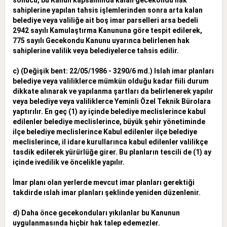
sahiplerine yapılan tahsis işlemlerinden sonra arta kalan
belediye veya valiliğe ait boş imar parselleri
arsa bedeli
2942 sayılı Kamulaştırma Kanununa göre tespit edilerek,
775 sayılı Gecekondu Kanunu uyarınca belirlenen hak
sahiplerine valilik veya belediyelerce tahsis edilir.
c) (Değişik bent: 22/05/1986 - 3290/6 md.) Islah imar planları
belediye veya valiliklerce mümkün olduğu kadar fiili durum
dikkate alınarak ve yapılanma şartları da belirlenerek yapılır
veya belediye veya
valiliklerce Yeminli Özel Teknik Bürolara
yaptırılır. En geç (1) ay içinde belediye meclislerince kabul
edilenler belediye meclislerince, büyük şehir yönetiminde
ilçe belediye meclislerince Kabul edilenler ilçe belediye
meclislerince, il idare kurullarınca kabul edilenler valilikçe
tasdik edilerek yürürlüğe girer. Bu planların tescili de (1) ay
içinde ivedilik ve öncelikle yapılır.
İmar planı olan yerlerde mevcut imar planları gerektiği
takdirde ıslah imar planları şeklinde yeniden düzenlenir.
d) Daha önce gecekonduları yıkılanlar bu Kanunun
uygulanmasında hiçbir hak talep edemezler.