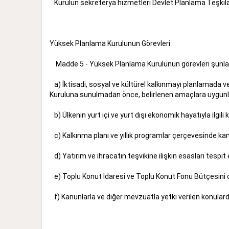
Kurulun sekreterya hizmetleri Devlet Planlama Teşkil
Yüksek Planlama Kurulunun Görevleri
Madde 5 - Yüksek Planlama Kurulunun görevleri şu
a) İktisadi, sosyal ve kültürel kalkınmayı planlamada ve
Kuruluna sunulmadan önce, belirlenen amaçlara uyg
b) Ülkenin yurt içi ve yurt dışı ekonomik hayatıyla ilgi
c) Kalkınma planı ve yıllık programlar çerçevesinde kamu
d) Yatırım ve ihracatın teşvikine ilişkin esasları tesp
e) Toplu Konut İdaresi ve Toplu Konut Fonu Bütçesi
f) Kanunlarla ve diğer mevzuatla yetki verilen konula