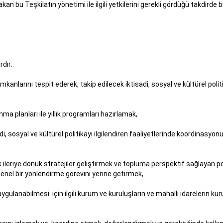
bu Teşkilatın yönetimi ile ilgili yetkilerini gerekli gördüğü takdirde bir
nlardır:
imkanlarını tespit ederek, takip edilecek iktisadi, sosyal ve kültürel po
ınma planları ile yıllık programları hazırlamak,
i, sosyal ve kültürel politikayı ilgilendiren faaliyetlerinde koordinasy
 ileriye dönük stratejiler geliştirmek ve topluma perspektif sağlayan poli
 genel bir yönlendirme görevini yerine getirmek,
uygulanabilmesi için ilgili kurum ve kuruluşların ve mahalli idarelerin kur