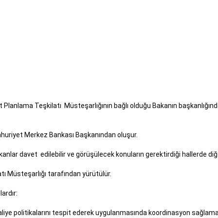
 Planlama Teşkilatı Müsteşarlığının bağlı olduğu Bakanın başkanlığında,
umhuriyet Merkez Bankası Başkanından oluşur.
 Bakanlar davet edilebilir ve görüşülecek konuların gerektirdiği ha
ı Müsteşarlığı tarafından yürütülür.
unlardır:
liye politikalarını tespit ederek uygulanmasında koordinasyon sağlamak ve