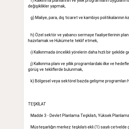
f) Kalkınma planlarının ve yıllık programların uygulan
değişiklikler yapmak,
g) Maliye, para, dış ticaret ve kambiyo politikalarını
h) Özel sektör ve yabancı sermaye faaliyetlerinin plan
hazırlamak ve Hükümete teklif etmek,
ı) Kalkınmada öncelikli yörelerin daha hızlı bir ş
j) Kalkınma planı ve yıllık programlardaki ilke ve hedef
görüş ve tekliflerde bulunmak,
k) Bölgesel veya sektörel bazda gelişme programlar
TEŞKİLAT
Madde 3 - Devlet Planlama Teşkilatı, Yüksek Plan
Müsteşarlığın merkez teşkilatı ekli (1) sayı