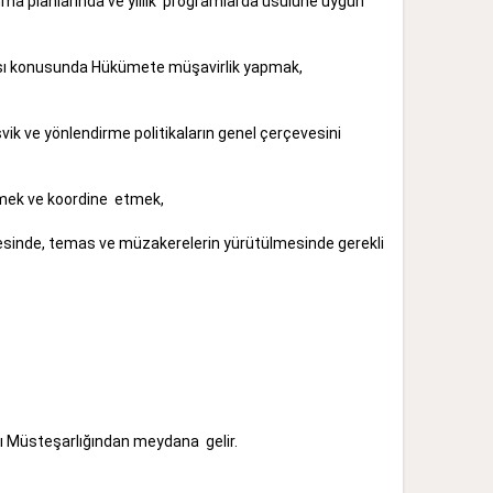
nma planlarında ve yıllık programlarda usulüne uygun
anması konusunda Hükümete müşavirlik yapmak,
ik ve yönlendirme politikaların genel çerçevesini
 uygulamayı izlemek ve koordine etmek,
rilmesinde, temas ve müzakerelerin yürütülmesinde gerekli
lama Teşkilatı Müsteşarlığından meydana gelir.