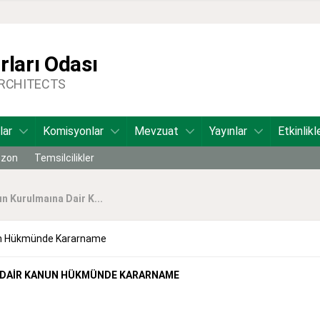
ları Odası
ARCHITECTS
lar
Komisyonlar
Mevzuat
Yayınlar
Etkinlikl
bzon
Temsilcilikler
n Kurulmaına Dair K...
nun Hükmünde Kararname
A DAİR KANUN HÜKMÜNDE KARARNAME