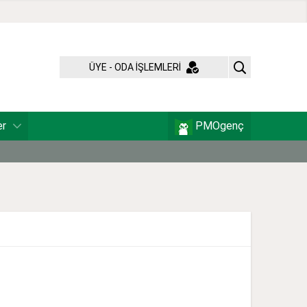
ÜYE - ODA İŞLEMLERİ
er
PMOgenç