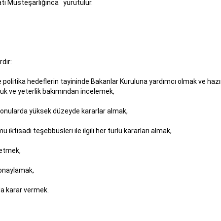
atı Müsteşarlığınca yürütülür.
nlardır:
 politika hedeflerin tayininde Bakanlar Kuruluna yardımcı olmak ve hazırl
unluk ve yeterlik bakımından incelemek,
li konularda yüksek düzeyde kararlar almak,
 iktisadi teşebbüsleri ile ilgili her türlü kararları almak,
it etmek,
ni onaylamak,
rda karar vermek.