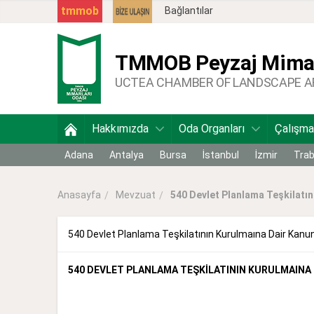
tmmob
Bağlantılar
TMMOB
Peyzaj Mimar
UCTEA CHAMBER OF LANDSCAPE 
Hakkımızda
Oda Organları
Çalışma
Adana
Antalya
Bursa
İstanbul
İzmir
Tra
Mevzuat
540 Devlet Planlama Teşkilatını
Anasayfa
540 Devlet Planlama Teşkilatının Kurulmaına Dair Ka
540 DEVLET PLANLAMA TEŞKİLATININ KURULMAIN