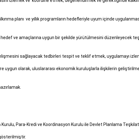
masını izlemek ve koordine etmek, değerlendirmek ve gerektiğinde kalkı
n kalkınma planı ve yıllık programların hedefleriyle uyum içinde uygul
 hedef ve amaçlarına uygun bir şekilde yürütülmesini düzenleyecek teşv
ekilde gelişmesini sağlayacak tedbirleri tespit ve teklif etmek,
lere uygun olarak, uluslararası ekonomik kuruluşlarla ilişkilerin gelişti
ı hazırlamak.
lama Kurulu, Para-Kredi ve Koordinasyon Kurulu ile Devlet Plan
lı cetvelde gösterilmiştir.