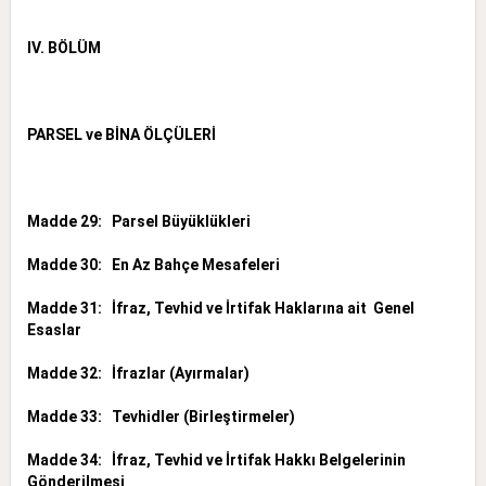
IV. BÖLÜM
PARSEL ve BİNA ÖLÇÜLERİ
Madde 29: Parsel Büyüklükleri
Madde 30: En Az Bahçe Mesafeleri
Madde 31: İfraz, Tevhid ve İrtifak Haklarına ait Genel
Esaslar
Madde 32: İfrazlar (Ayırmalar)
Madde 33: Tevhidler (Birleştirmeler)
Madde 34: İfraz, Tevhid ve İrtifak Hakkı Belgelerinin
Gönderilmesi