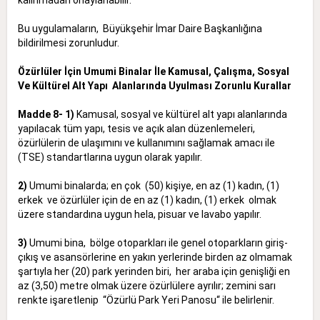
Bu uygulamaların, Büyükşehir İmar Daire Başkanlığına
bildirilmesi zorunludur.
Özürlüler İçin Umumi Binalar İle Kamusal, Çalışma, Sosyal
Ve Kültürel Alt Yapı Alanlarında Uyulması Zorunlu Kurallar
Madde 8- 1)
Kamusal, sosyal ve kültürel alt yapı alanlarında
yapılacak tüm yapı, tesis ve açık alan düzenlemeleri,
özürlülerin de ulaşımını ve kullanımını sağlamak amacı ile
(TSE) standartlarına uygun olarak yapılır.
2)
Umumi binalarda; en çok (50) kişiye
,
en az (1) kadın, (1)
erkek ve özürlüler için de en az (1) kadın, (1) erkek olmak
üzere standardına uygun hela, pisuar ve lavabo yapılır.
3)
Umumi bina, bölge otoparkları ile genel otoparkların giriş-
çıkış ve asansörlerine en yakın yerlerinde birden az olmamak
şartıyla her (20) park yerinden biri, her araba için genişliği en
az (3,50) metre olmak üzere özürlülere ayrılır; zemini sarı
renkte işaretlenip “Özürlü Park Yeri Panosu“ ile belirlenir.