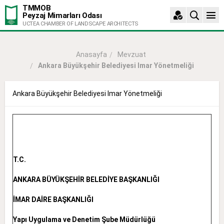
TMMOB
Peyzaj Mimarları Odası
UCTEA CHAMBER OF LANDSCAPE ARCHITECTS
Mevzuat
Anasayfa
Ankara Büyükşehir Belediyesi Imar Yönetmeliği
Ankara Büyükşehir Belediyesi Imar Yönetmeliği
T.C.
ANKARA BÜYÜKŞEHİR BELEDİYE BAŞKANLIĞI
İMAR DAİRE BAŞKANLIĞI
Yapı Uygulama ve Denetim Şube Müdürlüğü