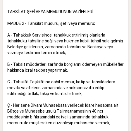
TAHSİLAT ŞEFİ VEYA MEMURUNUN VAZİFELERİ
MADDE 2 - Tahsilât müdürü, şefi veya memuru;
A - Tahakkuk Servisince, tahakkuk ettirilmiş olanlarla
tahakkuku tahsiline bağlı veya hükmen kabili tahsil hale gelmiş
Belediye gelirlerinin, zamanında tahsilini ve Bankaya veya
vezneye teslimini temin etmek,
B - Taksit müddetleri zarfında borçlarını ödemeyen mükellefler
hakkında icrai takibat yaptırmak,
C - Tahsilât Teşkilâtına dahil memur, katip ve tahsildarlara
mevdu vazifelerin zamanında ve noksansız ifa edilip
edilmediği tetkik, takip ve kontrol etmek,
Ç - Her sene Divanı Muhasebata verilecek İdare hesabına ait
Bütçe ve Muhasebe usulü Talimatnamesinin 40 ncı
maddesinin b fıkrasındaki cetveli zamanında tahakkuk
memuru ile müştereken düzenleyip muhasebe vermek,