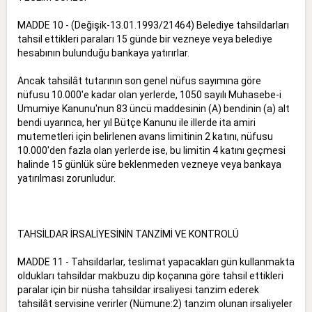
MADDE 10 - (Değişik-13.01.1993/21464) Belediye tahsildarları
tahsil ettikleri paraları 15 günde bir vezneye veya belediye
hesabının bulunduğu bankaya yatırırlar.
Ancak tahsilât tutarının son genel nüfus sayımına göre
nüfusu 10.000'e kadar olan yerlerde, 1050 sayılı Muhasebe-i
Umumiye Kanunu'nun 83 üncü maddesinin (A) bendinin (a) alt
bendi uyarınca, her yıl Bütçe Kanunu ile illerde ita amiri
mutemetleri için belirlenen avans limitinin 2 katını, nüfusu
10.000'den fazla olan yerlerde ise, bu limitin 4 katını geçmesi
halinde 15 günlük süre beklenmeden vezneye veya bankaya
yatırılması zorunludur.
TAHSİLDAR İRSALİYESİNİN TANZİMİ VE KONTROLÜ
MADDE 11 - Tahsildarlar, teslimat yapacakları gün kullanmakta
oldukları tahsildar makbuzu dip koçanına göre tahsil ettikleri
paralar için bir nüsha tahsildar irsaliyesi tanzim ederek
tahsilât servisine verirler (Nümune:2) tanzim olunan irsaliyeler