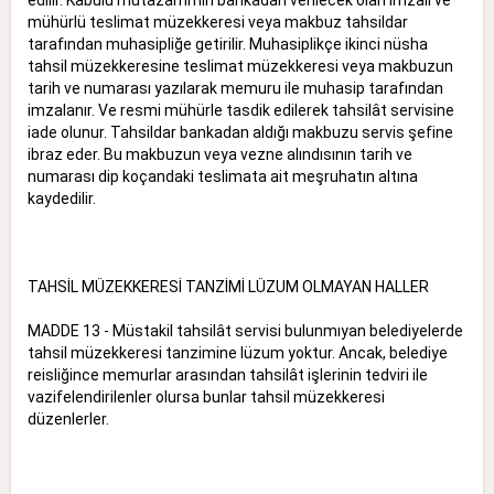
mühürlü teslimat müzekkeresi veya makbuz tahsildar
tarafından muhasipliğe getirilir. Muhasiplikçe ikinci nüsha
tahsil müzekkeresine teslimat müzekkeresi veya makbuzun
tarih ve numarası yazılarak memuru ile muhasip tarafından
imzalanır. Ve resmi mühürle tasdik edilerek tahsilât servisine
iade olunur. Tahsildar bankadan aldığı makbuzu servis şefine
ibraz eder. Bu makbuzun veya vezne alındısının tarih ve
numarası dip koçandaki teslimata ait meşruhatın altına
kaydedilir.
TAHSİL MÜZEKKERESİ TANZİMİ LÜZUM OLMAYAN HALLER
MADDE 13 - Müstakil tahsilât servisi bulunmıyan belediyelerde
tahsil müzekkeresi tanzimine lüzum yoktur. Ancak, belediye
reisliğince memurlar arasından tahsilât işlerinin tedviri ile
vazifelendirilenler olursa bunlar tahsil müzekkeresi
düzenlerler.