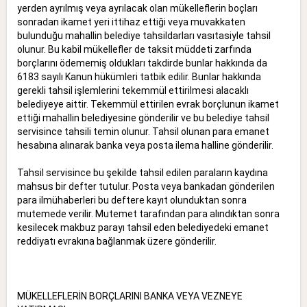
yerden ayrılmış veya ayrılacak olan mükelleflerin boçları
sonradan ikamet yeri ittihaz ettiği veya muvakkaten
bulunduğu mahallin belediye tahsildarları vasıtasiyle tahsil
olunur. Bu kabil mükellefler de taksit müddeti zarfında
borçlarını ödememiş oldukları takdirde bunlar hakkında da
6183 sayılı Kanun hükümleri tatbik edilir. Bunlar hakkında
gerekli tahsil işlemlerini tekemmül ettirilmesi alacaklı
belediyeye aittir. Tekemmül ettirilen evrak borçlunun ikamet
ettiği mahallin belediyesine gönderilir ve bu belediye tahsil
servisince tahsili temin olunur. Tahsil olunan para emanet
hesabına alınarak banka veya posta ilema halline gönderilir.
Tahsil servisince bu şekilde tahsil edilen paraların kaydına
mahsus bir defter tutulur. Posta veya bankadan gönderilen
para ilmühaberleri bu deftere kayıt olunduktan sonra
mutemede verilir. Mutemet tarafından para alındıktan sonra
kesilecek makbuz parayı tahsil eden belediyedeki emanet
reddiyatı evrakına bağlanmak üzere gönderilir.
MÜKELLEFLERİN BORÇLARINI BANKA VEYA VEZNEYE