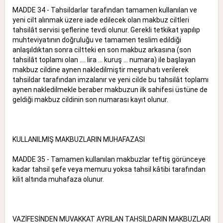
MADDE 34 - Tahsildarlar tarafından tamamen kullanılan ve
yeni cilt alınmak üzere iade edilecek olan makbuz ciltleri
tahsilât servisi şeflerine tevdi olunur. Gerekli tetkikat yapılıp
muhteviyatının doğruluğu ve tamamen teslim edildiği
anlaşıldıktan sonra ciltteki en son makbuz arkasına (son
tahsilât toplamı olan .... lira ... kuruş ... numara) ile başlayan
makbuz cildine aynen nakledilmiştir meşruhatı verilerek
tahsildar tarafından imzalanır ve yeni cilde bu tahsilât toplamı
aynen nakledilmekle beraber makbuzun ilk sahifesi üstüne de
geldiği makbuz cildinin son numarası kayıt olunur.
KULLANILMIŞ MAKBUZLARIN MUHAFAZASI
MADDE 35 - Tamamen kullanılan makbuzlar teftiş görünceye
kadar tahsil şefe veya memuru yoksa tahsil kâtibi tarafından
kilit altında muhafaza olunur.
VAZİFESİNDEN MUVAKKAT AYRILAN TAHSİLDARIN MAKBUZLARI