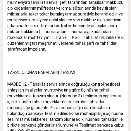
muhteviyatı tahsilât servisi şefi tarafından tahsildar makbuzu
dip koçanlarının müfredat ve icmal sütunlarında kayıtlı olan
miktarlarla teker teker karşılaştırmak suretiyle kontrol edilir ve
muhteviyatı irsaliyeye dahil olan en son makbuz dip koçanının
arkasına teslim edilmesi kontrol neticesinde anlaşılan para
miktarı hakkında (.... numaradan .... numaraya kadar olan
makbuzlar muhteviyatı .... lira ve .... No. ..... tahsilât müzekkeresi
düzenlenmiştir) meşruhatı verilerek tahsil şefi ve tahsildar
tarafından imzalanır.
TAHSİL OLUNAN PARALARIN TESLİMİ
MADDE 12 - Tahsilât servislerince doğruluğu kontrol neticesi
anlaşılan irsaliyeler muhteviyatına göre üç nüsha tahsil
müzekkeresi tanzim olunur. (Nümune 3) teslimatın yapılması
için iki nüsha tahsil müzekkeresi ile berabertahsildar
muhasipliğe gönderilir. Para muhasipliğin câri hesabının
bulunduğu bankaya teslim edilecek ise muhasiplikçe üç nüsha
teslimat müzekkeresi tanzim olunarak iki nüshası tahsildar ile
birlikte bankaya gönderilir. (Nümune:4) Teslimat bankaca kabul
edilir. Kabulü mutazammın bankadan verilecek olan imzalı ve