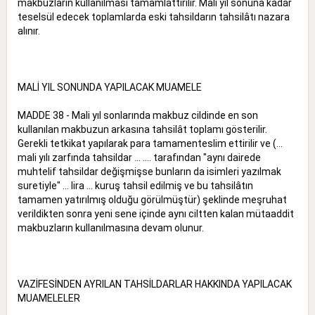
makbuzların kullanılması tamamlattırılır. Mali yıl sonuna kadar
teselsül edecek toplamlarda eski tahsildarın tahsilâtı nazara
alınır.
MALİ YIL SONUNDA YAPILACAK MUAMELE
MADDE 38 - Mali yıl sonlarında makbuz cildinde en son
kullanılan makbuzun arkasına tahsilât toplamı gösterilir.
Gerekli tetkikat yapılarak para tamamenteslim ettirilir ve (...
mali yılı zarfında tahsildar ... .... tarafından "aynı dairede
muhtelif tahsildar değişmişse bunların da isimleri yazılmak
suretiyle" ... lira ... kuruş tahsil edilmiş ve bu tahsilâtın
tamamen yatırılmış olduğu görülmüştür) şeklinde meşruhat
verildikten sonra yeni sene içinde aynı ciltten kalan mütaaddit
makbuzların kullanılmasına devam olunur.
VAZİFESİNDEN AYRILAN TAHSİLDARLAR HAKKINDA YAPILACAK
MUAMELELER