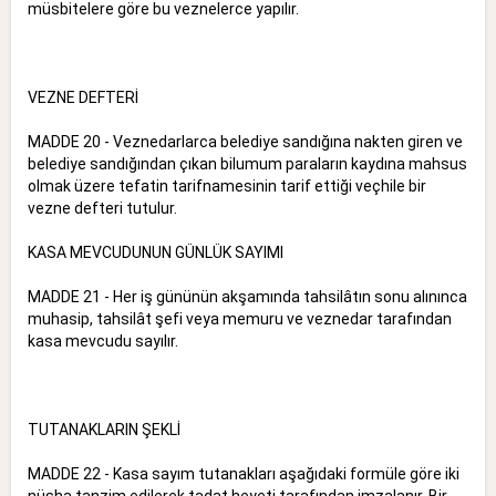
müsbitelere göre bu veznelerce yapılır.
VEZNE DEFTERİ
MADDE 20 - Veznedarlarca belediye sandığına nakten giren ve
belediye sandığından çıkan bilumum paraların kaydına mahsus
olmak üzere tefatin tarifnamesinin tarif ettiği veçhile bir
vezne defteri tutulur.
KASA MEVCUDUNUN GÜNLÜK SAYIMI
MADDE 21 - Her iş gününün akşamında tahsilâtın sonu alınınca
muhasip, tahsilât şefi veya memuru ve veznedar tarafından
kasa mevcudu sayılır.
TUTANAKLARIN ŞEKLİ
MADDE 22 - Kasa sayım tutanakları aşağıdaki formüle göre iki
nüsha tanzim edilerek tadat heyeti tarafından imzalanır. Bir