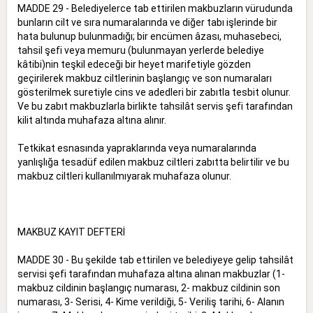
MADDE 29 - Belediyelerce tab ettirilen makbuzların vürudunda
bunların cilt ve sıra numaralarında ve diğer tabı işlerinde bir
hata bulunup bulunmadığı; bir encümen âzası, muhasebeci,
tahsil şefi veya memuru (bulunmayan yerlerde belediye
kâtibi)nin teşkil edeceği bir heyet marifetiyle gözden
geçirilerek makbuz ciltlerinin başlangıç ve son numaraları
gösterilmek suretiyle cins ve adedleri bir zabıtla tesbit olunur.
Ve bu zabıt makbuzlarla birlikte tahsilât servis şefi tarafından
kilit altında muhafaza altına alınır.
Tetkikat esnasında yapraklarında veya numaralarında
yanlışlığa tesadüf edilen makbuz ciltleri zabıtta belirtilir ve bu
makbuz ciltleri kullanılmıyarak muhafaza olunur.
MAKBUZ KAYIT DEFTERİ
MADDE 30 - Bu şekilde tab ettirilen ve belediyeye gelip tahsilât
servisi şefi tarafından muhafaza altına alınan makbuzlar (1-
makbuz cildinin başlangıç numarası, 2- makbuz cildinin son
numarası, 3- Serisi, 4- Kime verildiği, 5- Veriliş tarihi, 6- Alanın