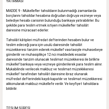
YATIRMASI
MADDE 9 - Mükellefler tahsildarın bulunmadığı zamanlarda
borçlarını tahsildar hesabına doğrudan doğruya vezneye veya
belediye hesabı carisinin bulunduğu bankaya yatırabilirler. Bu
şekilde para teslim etmek istiyen mükellefler tahsilât
dairesine müracaat ederler.
Tahsilât kâtipleri müfredat defterinden hesabını bulur ve
teslim edeceği para için usulü dairesinde tahsilât
müzekkeresi tanzim ederek mükellef vasıtasiyle muhasebeye
gönderilir ve muhasiplikçe 12 nci maddedeki esaslar
dairesinde tanzim olunacak teslimat müzekkeresi ile birlikte
mükellef bankaya veya vezneye gönderilerek para teslim alınır.
Mukabilinde verilecek makbuz ve teslimat müzekkkeresi
mükellef tarafından tahsilât dairesine ibraz olunarak
müfredat defterindeki kaydı kapatılır ve teslimat müzekkeresi
alıkonularak makbuz mükellefe verilir. Ve keyfiyet tahsildara
bildirilir.
TESLİM SÜRESİ