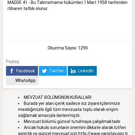
MADDE 41 - Bu Talimatname hükümleri 1 Mart 1958 tarihinden
itibaren tatbik olunur.
Okunma Sayısı: 1290
Paylaş:
Facebook
Twitter
LinkedIn
WhatsApp
MEVZUAT BÖLÜMÜNÜN KURALLARI
Burada yer alan içerik sadece siz ziyaretçilerimize
mesleğimizle ilgili tüm mevzuata toplu olarak erişim
sağlamak amacıyla derlenmiştir.
Mevzuat bölümü güncel tutulmaya çalışılmaktadır.
Ancak hukuki sorunların önemini dikkate alarak lütfen
ayrıntılı ve güncel mevzuat için
http://www.yargitay.gov.tr