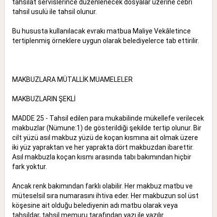
tahsilât servislerince düzenlenecek dosyalar üzerine cebri
tahsil usulü ile tahsil olunur.
Bu hususta kullanılacak evrakı matbua Maliye Vekâletince
tertiplenmiş örneklere uygun olarak belediyelerce tab ettirilir.
MAKBUZLARA MÜTALLİK MUAMELELER
MAKBUZLARIN ŞEKLİ
MADDE 25 - Tahsil edilen para mukabilinde mükellefe verilecek
makbuzlar (Nümune:1) de gösterildiği şekilde tertip olunur. Bir
cilt yüzü asıl makbuz yüzü de koçan kısmına ait olmak üzere
iki yüz yapraktan ve her yaprakta dört makbuzdan ibarettir.
Asıl makbuzla koçan kısmı arasında tabı bakımından hiçbir
fark yoktur.
Ancak renk bakımından farklı olabilir. Her makbuz matbu ve
müteselsil sıra numarasını ihtiva eder. Her makbuzun sol üst
köşesine ait olduğu belediyenin adı matbu olarak veya
tahsildar, tahsil memuru tarafından yazı ile yazılır.