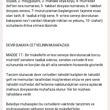
soyadı, 2- meşguliyeti, 3- mahalle veya köyü, 4- müfredat
defteri sıra numarası, 5- takibat dosyası numarası, 6- takibat
dosyası senesi, 7- müruruzaman başlangıcının tayinine esas
olan tarih, 8- taalluk ettiği sene, 9- ertesi seneyi devrolunan
bakayanın nev'i varidat itibariyle miktarı ve yekunu, 10- izahat)
sütunlarını ihtiva etmesi lâzımdır.
DEVİR BAKAYA CETVELİNİN MUHAFAZASI
MADDE 17 - Bir mükellefin ertesi seneye devrolunacak borcu
muhtelif senelere taalluk ederse, seneleri cetvelin 8 inci
sütununda ve borçları da alt-alta senelerin hizasında gösterilir.
Tanzim olunacak devir cetvelleri tahsilât katipleri ile tahsilât
şefi ve memurları tarafından müştereken imza ve yeni sene
tahsilât müfredat defterlerine naklolunduktan sonra açılacak
mahsus dosyasında muhafaza olunur. Ver bir nüshası
tahsildara verilir.
Belediye muhasipleri bu cetvellerin vaktinde tanzimini ve
muhteviyatının sıhhatını temin ile mükelleftirler.