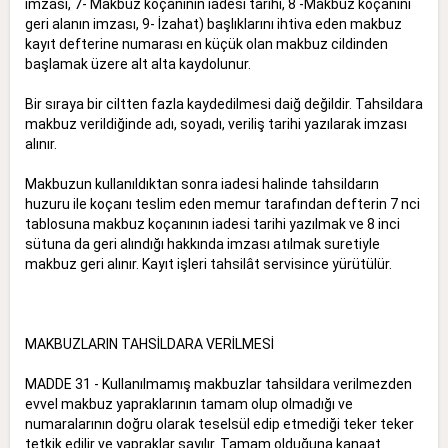
imzası, 7- Makbuz koçanının iadesi tarihi, 8 -Makbuz koçanını
geri alanın imzası, 9- İzahat) başlıklarını ihtiva eden makbuz
kayıt defterine numarası en küçük olan makbuz cildinden
başlamak üzere alt alta kaydolunur.
Bir sıraya bir ciltten fazla kaydedilmesi daiğ değildir. Tahsildara
makbuz verildiğinde adı, soyadı, veriliş tarihi yazılarak imzası
alınır.
Makbuzun kullanıldıktan sonra iadesi halinde tahsildarın
huzuru ile koçanı teslim eden memur tarafından defterin 7 nci
tablosuna makbuz koçanının iadesi tarihi yazılmak ve 8 inci
sütuna da geri alındığı hakkında imzası atılmak suretiyle
makbuz geri alınır. Kayıt işleri tahsilât servisince yürütülür.
MAKBUZLARIN TAHSİLDARA VERİLMESİ
MADDE 31 - Kullanılmamış makbuzlar tahsildara verilmezden
evvel makbuz yapraklarının tamam olup olmadığı ve
numaralarının doğru olarak teselsül edip etmediği teker teker
tetkik edilir ve yapraklar sayılır. Tamam olduğuna kanaat