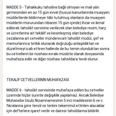
MADDE 5 - Tahakkuku tahsiline bağlı olmıyan ve mali yılın
girmesinden en az 15 gün evvel (hususi kanunlarında muayyen
müddetlerde bildirmeye tâbi tutulmuş olanların da muayyen
müddetin mürurundan itibaren 15 gün içinde) ihzar ve ikmal
edilerek tahsilât servisine verilecek olan belediye resim, harç
ve ücretlerine ait tekâlif ve kesinleşmiş olan belediye
cezalarına ait cetveller münderecatı tahsilât müdür, şef ve
memurlarınca tetkik olunarak doğruluğu anlaşıldıktan ve
düzeltmeyi icab ettiren hallerde de bu temin olunduktan sonra
bu cetvellerin bir nüshası evrakı müsbite olarak dosyasında
muhafaza edilir ve diğer nüshası tahsildara tevdi olunur.
TEKALİF CETVELLERİNİN MUHAFAZASI
MADDE 6 - tahsilât servisinde muhafaza edilen bu cetveller
üzerinde hiçbir suretle değişiklik yapılamaz. Ancak Belediye
Muhasebe Usulü Nizamnamesinin 5 inci maddesinin b ve c
fıkralarına göre tenzil ve terkini tekemmül ettirilen alacaklar
için defterlere işaret verilir ve dairesi tahsildarına bildirilir.