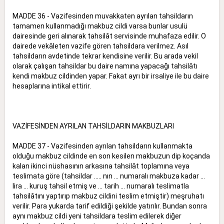
MADDE 36 - Vazifesinden muvakkaten ayrılan tahsildarın
tamamen kullanmadığı makbuz cildi varsa bunlar usulü
dairesinde geri alınarak tahsilât servisinde muhafaza edilir. O
dairede vekâleten vazife gören tahsildara verilmez. Asıl
tahsildarın avdetinde tekrar kendisine verilir. Bu arada vekil
olarak çalışan tahsildar bu daire namına yapacağı tahsilâtı
kendi makbuz cildinden yapar. Fakat ayrı bir irsaliye ile bu daire
hesaplarına intikal ettirir.
VAZİFESİNDEN AYRILAN TAHSİLDARIN MAKBUZLARI
MADDE 37 - Vazifesinden ayrılan tahsildarın kullanmakta
olduğu makbuz cildinde en son kesilen makbuzun dip koçanda
kalan ikinci nüshasının arkasına tahsilât toplamına veya
teslimata göre (tahsildar ..... nın ... numaralı makbuza kadar ...
lira ... kuruş tahsil etmiş ve ... tarih ... numaralı teslimatla
tahsilâtını yaptırıp makbuz cildini teslim etmiştir) meşruhatı
verilir. Para yukarda tarif edildiği şekilde yatırılır. Bundan sonra
aynı makbuz cildi yeni tahsildara teslim edilerek diğer