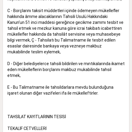
C - Borçlarını taksit müddetleri içinde ödemeyen mükellefler
hakkında âmme alacaklarının Tahsili Usulü Hakkındaki
Kanun'un 51 inci maddesi gereğince gecikme zammı tesbit ve
tahsil etmek ve mezkur kanuna göre icrai takibatı icabettiren
mükellefler hakkında da tahsilât servisine veya muhasebeye
bilgi vermek, Ç - Tahsilatı bu Talimatname ile tesbit edilen
esaslar dairesinde bankaya veya vezneye makbuz
mukabilinde teslim eylemek,
D - Diğer belediyelerce tahsili bildirilen ve mıntıkalarında ikamet
eden mükelleflerin borçlarını makbuz mukabilinde tahsil
etmek,
E - Bu Talimatname ile tahsildarlara mevdu bulunduğuna
işaret olunan diğer vazifeleri ifa ile mükelleftirler.
TAHSİLAT KAYITLARININ TESİSİ
TEKALİF CETVELLERİ