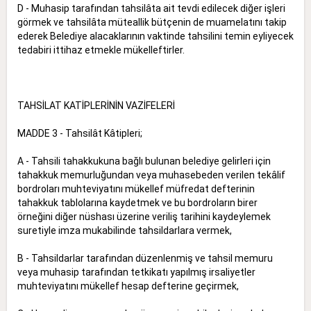
D - Muhasip tarafından tahsilâta ait tevdi edilecek diğer işleri
görmek ve tahsilâta müteallik bütçenin de muamelatını takip
ederek Belediye alacaklarının vaktinde tahsilini temin eyliyecek
tedabiri ittihaz etmekle mükelleftirler.
TAHSİLAT KATİPLERİNİN VAZİFELERİ
MADDE 3 - Tahsilât Kâtipleri;
A - Tahsili tahakkukuna bağlı bulunan belediye gelirleri için
tahakkuk memurluğundan veya muhasebeden verilen tekâlif
bordroları muhteviyatını mükellef müfredat defterinin
tahakkuk tablolarına kaydetmek ve bu bordroların birer
örneğini diğer nüshası üzerine veriliş tarihini kaydeylemek
suretiyle imza mukabilinde tahsildarlara vermek,
B - Tahsildarlar tarafından düzenlenmiş ve tahsil memuru
veya muhasip tarafından tetkikatı yapılmış irsaliyetler
muhteviyatını mükellef hesap defterine geçirmek,