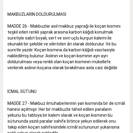
MAKBUZLARIN DOLDURULMASI
MADDE 26 - Makbuzlar asıl makbuz yaprağı ile koçan kısmını
teşkil eden renkli yaprak arasına karbon kâğıdı konulmak
suretiyle sabit boyalı, sert ve sivri uçlu kurşun kalemi ile
okunaklı bir şekilde ve silintiden âri olarak doldurulur. Ve bu
suretle yazılır. Koçan kısmına da karbon kâğıdı vasıtasiyle
nakledilmiş bulunur. Aslının ve koçan kısmının ayrı ayrı
doldurulması veya renkli olan koçan kısmının mükellefe
verilerek aslının koçana olarak bırakılması asla caiz değildir.
İCMAL SÜTUNU
MADDE 27 - Makbuz ilmuhaberlerinin yan kısmında bir de icmâl
hanesi açılmışır. Her bir makbuzla tahsil edilen paraların
yekunu bu tabloya bir kalem olarak ve koçan kısmının bu
sütununda yazılı paralar sahife bitince yekun edilerek onu
takip eden koçan sahifesindeki icmâl sütununun yukarısına
nakli yekun olarak nakledilir.