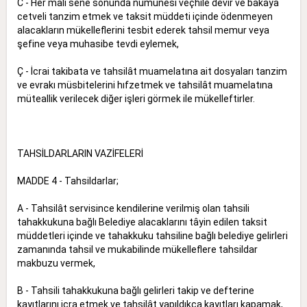
C - Her mali sene sonunda nümunesi veçhile devir ve bakaya
cetveli tanzim etmek ve taksit müddeti içinde ödenmeyen
alacakların mükelleflerini tesbit ederek tahsil memur veya
şefine veya muhasibe tevdi eylemek,
Ç - İcrai takibata ve tahsilât muamelatına ait dosyaları tanzim
ve evrakı müsbitelerini hıfzetmek ve tahsilât muamelatına
müteallik verilecek diğer işleri görmek ile mükelleftirler.
TAHSİLDARLARIN VAZİFELERİ
MADDE 4 - Tahsildarlar;
A - Tahsilât servisince kendilerine verilmiş olan tahsili
tahakkukuna bağlı Belediye alacaklarını tâyin edilen taksit
müddetleri içinde ve tahakkuku tahsiline bağlı belediye gelirleri
zamanında tahsil ve mukabilinde mükelleflere tahsildar
makbuzu vermek,
B - Tahsili tahakkukuna bağlı gelirleri takip ve defterine
kayıtlarını icra etmek ve tahsilât yapıldıkça kayıtları kapamak,