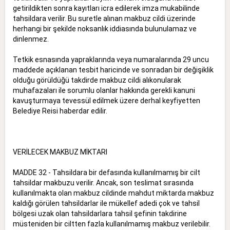
getirildikten sonra kayıtları icra edilerek imza mukabilinde
tahsildara verilir. Bu suretle alınan makbuz cildi üzerinde
herhangi bir şekilde noksanlık iddiasında bulunulamaz ve
dinlenmez.
Tetkik esnasında yapraklarında veya numaralarında 29 uncu
maddede açıklanan tesbit haricinde ve sonradan bir değişiklik
olduğu görüldüğü takdirde makbuz cildi alıkonularak
muhafazaları ile sorumlu olanlar hakkında gerekli kanuni
kavuşturmaya tevessül edilmek üzere derhal keyfiyetten
Belediye Reisi haberdar edilir.
VERİLECEK MAKBUZ MİKTARI
MADDE 32 - Tahsildara bir defasında kullanılmamış bir cilt
tahsildar makbuzu verilir. Ancak, son teslimat sırasında
kullanılmakta olan makbuz cildinde mahdut miktarda makbuz
kaldığı görülen tahsildarlar ile mükellef adedi çok ve tahsil
bölgesi uzak olan tahsildarlara tahsil şefinin takdirine
müsteniden bir ciltten fazla kullanılmamış makbuz verilebilir.