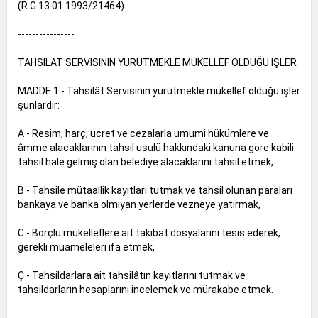
(R.G.13.01.1993/21464)
----------------
TAHSİLAT SERVİSİNİN YÜRÜTMEKLE MÜKELLEF OLDUĞU İŞLER
MADDE 1 - Tahsilât Servisinin yürütmekle mükellef olduğu işler
şunlardır:
A - Resim, harç, ücret ve cezalarla umumi hükümlere ve
âmme alacaklarının tahsil usulü hakkındaki kanuna göre kabili
tahsil hale gelmiş olan belediye alacaklarını tahsil etmek,
B - Tahsile mütaallik kayıtları tutmak ve tahsil olunan paraları
bankaya ve banka olmıyan yerlerde vezneye yatırmak,
C - Borçlu mükelleflere ait takibat dosyalarını tesis ederek,
gerekli muameleleri ifa etmek,
Ç - Tahsildarlara ait tahsilâtın kayıtlarını tutmak ve
tahsildarların hesaplarını incelemek ve mürakabe etmek.