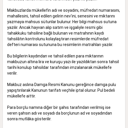
Makbuzlarda mükellefin adı ve soyadını, müfredat numarasını,
mahallesini, tahsil edilen gelirin nev'ini, senesini ve miktarını
yazmaya mahsus sütunlar bulunur. Her bilgi mahsus sutuna
yazılır. Ancak hayvan alıp satım ve işgaliyle resmi gibi
tahakkuku tahsiline bağlı bulunan ve matrahının kaydı
tahsilâtın kontrolunu kolaylaştıran resimlerde müfredat
defteri numarası sutununa bu resimlerin matrahları yazılır.
Bu bilgilerin kaydından ve tahsil edilen para miktarının
makbuzun altına lira ve kuruşu yazı ile yazıldıktan sonra tahsil
tarihi konulup tahsildar tarafından imzalanarak mükellefe
verilir.
Makbuz aslına Damga Resmi Kanunu gereğince damga pulu
yapıştırılarak Kanunun tarifatı veçhile iptal olunur. Pul bedeli
mükellefe aittir.
Para borçlu namına diğer bir şahıs tarafından verilmiş ise
veren şahsın adı ve soyadı da borçlunun ad ve soyadından
sonra mutlâka gösterilir.