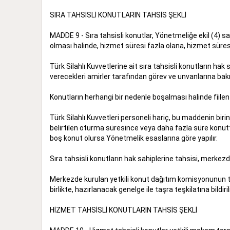
SIRA TAHSİSLİ KONUTLARIN TAHSİS ŞEKLİ
MADDE 9 - Sıra tahsisli konutlar, Yönetmeliğe ekil (4) s
olması halinde, hizmet süresi fazla olana, hizmet süresi
Türk Silahlı Kuvvetlerine ait sıra tahsisli konutların ha
verecekleri amirler tarafından görev ve unvanlarına bakı
Konutların herhangi bir nedenle boşalması halinde fiilen
Türk Silahlı Kuvvetleri personeli hariç, bu maddenin bir
belirtilen oturma süresince veya daha fazla süre konut
boş konut olursa Yönetmelik esaslarına göre yapılır.
Sıra tahsisli konutların hak sahiplerine tahsisi, merkez
Merkezde kurulan yetkili konut dağıtım komisyonunun tah
birlikte, hazırlanacak genelge ile taşra teşkilatına bildirili
HİZMET TAHSİSLİ KONUTLARIN TAHSİS ŞEKLİ