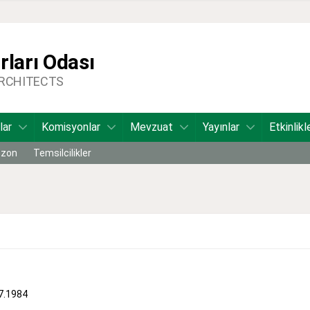
ları Odası
ARCHITECTS
lar
Komisyonlar
Mevzuat
Yayınlar
Etkinlikl
bzon
Temsilcilikler
.7.1984