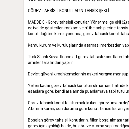
GÖREV TAHSİSLİ KONUTLARIN TAHSİS ŞEKLİ
MADDE 8 - Görev tahsisli konutlar, Yönetmeliğe ekli (2) sa
cetvelde gösterilen makam ve rütbe sahiplerine tahsist
konut dağıtım komisyonunca, görev tahsisli konut tahsisi
Kamu kurum ve kuruluşlarında ataması merkezden yapılan
Türk Silahlı Kuvvetlerine ait görev tahsisli konutların t
amirler tarafından yapılır.
Devlet güvenlik mahkemelerinin askeri yargıya mensup üye
Yeteri kadar görev tahsisli konutun olmaması halinde konu
esaslara göre, kendi aralarında puanlamaya tabi tutulur
Görev tahsisli konutta oturmakta iken görev unvanı değiş
Atanma kararı, son duruma göre konut tahsis kararı yer
Boşalan görev tahsisli konutların, fiilen boşaltılması ta
görev için ayrıldığı halde, bu göreve atama yapılmadığ