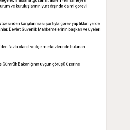
elegeler, maslahatgüzarlar, askeri temsil heyeti
urum ve kuruluşlarının yurt dışında daimi görevli
 bütçesinden karşılanması şartıyla görev yaptıkları yerde
nlar, Devlet Güvenlik Mahkemelerinin başkan ve üyeleri
'den fazla olan il ve ilçe merkezlerinde bulunan
ye ve Gümrük Bakanlğının uygun görüşü üzerine