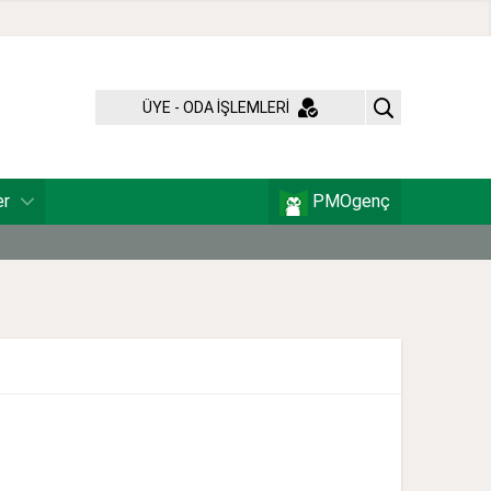
ÜYE - ODA İŞLEMLERİ
er
PMOgenç