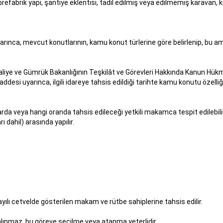
 prefabrik yapı, şantiye eklentisi, tadil edilmiş veya edilmemiş karavan, 
ınca, mevcut konutlarının, kamu konut türlerine göre belirlenip, bu am
lı Maliye ve Gümrük Bakanlığının Teşkilât ve Görevleri Hakkında Kanun H
uyarınca, ilgili idareye tahsis edildiği tarihte kamu konutu özelliğini 
da veya hangi oranda tahsis edileceği yetkili makamca tespit edilebilir
ahil) arasında yapılır.
ayılı cetvelde gösterilen makam ve rütbe sahiplerine tahsis edilir.
 alınmaz, bu göreve seçilme veya atanma yeterlidir.