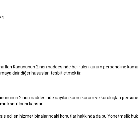
24
tları Kanununun 2 nci maddesinde belirtilen kurum personeline kamu ko
amaya dair diğer hususları tesbit etmektir.
nununun 2 nci maddesinde sayılan kamu kurum ve kuruluşları personelini
amu konutlarını kapsar.
s edilen hizmet binalarındaki konutlar hakkında da bu Yönetmelik hükü