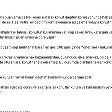
ayılı puanlama cetveli esas alınarak konut dağıtım komisyonunca hak sahip
 de eşit ise, yetkili ev dağıtım komisyonunca ad çekme yoluyla konut tah
k sahiplerine tahsisi, konutun kullanımına verildiği askeri birlik, kararg
lmaksızın puan sırasına göre yapılır.
 boşaltıldığı tarihten itibaren en geç (30) gün içinde Yönetmelik hüküml
inci fıkrası uyarınca hak kazananlardan, bulunduğu ülke, merkez, bölge, 
ta oturanlara, konut tahsis edilemez. Bu durumda olanlara tekrar konut
de kurulan yetkili konut dağıtım komisyonunca da yapılabilir.
sis edeceği görev ve sıra tahsisli konutlar kurum ve kuruluşların yetkil
r.