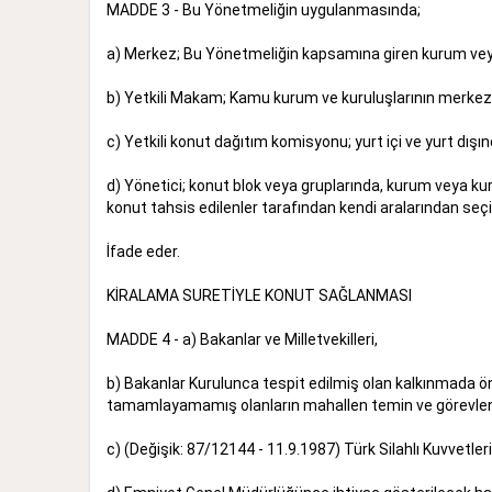
MADDE 3 - Bu Yönetmeliğin uygulanmasında;
a) Merkez; Bu Yönetmeliğin kapsamına giren kurum veya 
b) Yetkili Makam; Kamu kurum ve kuruluşlarının merkez 
c) Yetkili konut dağıtım komisyonu; yurt içi ve yurt dış
d) Yönetici; konut blok veya gruplarında, kurum veya kur
konut tahsis edilenler tarafından kendi aralarından seçile
İfade eder.
KİRALAMA SURETİYLE KONUT SAĞLANMASI
MADDE 4 - a) Bakanlar ve Milletvekilleri,
b) Bakanlar Kurulunca tespit edilmiş olan kalkınmada ön
tamamlayamamış olanların mahallen temin ve görevle
c) (Değişik: 87/12144 - 11.9.1987) Türk Silahlı Kuvvetleri