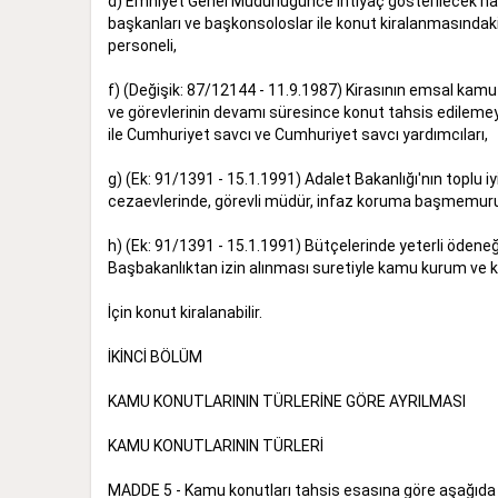
d) Emniyet Genel Müdürlüğünce ihtiyaç gösterilecek hal v
başkanları ve başkonsoloslar ile konut kiralanmasındaki 
personeli,
f) (Değişik: 87/12144 - 11.9.1987) Kirasının emsal kamu k
ve görevlerinin devamı süresince konut tahsis edilemey
ile Cumhuriyet savcı ve Cumhuriyet savcı yardımcıları,
g) (Ek: 91/1391 - 15.1.1991) Adalet Bakanlığı'nın toplu 
cezaevlerinde, görevli müdür, infaz koruma başmemuru
h) (Ek: 91/1391 - 15.1.1991) Bütçelerinde yeterli ödeneğ
Başbakanlıktan izin alınması suretiyle kamu kurum ve ku
İçin konut kiralanabilir.
İKİNCİ BÖLÜM
KAMU KONUTLARININ TÜRLERİNE GÖRE AYRILMASI
KAMU KONUTLARININ TÜRLERİ
MADDE 5 - Kamu konutları tahsis esasına göre aşağıda bel