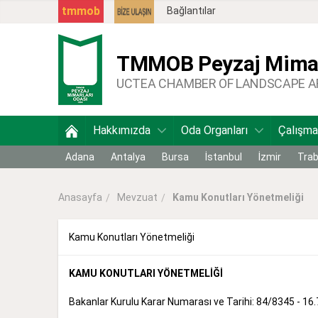
tmmob
Bağlantılar
TMMOB
Peyzaj Mimar
UCTEA CHAMBER OF LANDSCAPE 
Hakkımızda
Oda Organları
Çalışma
Adana
Antalya
Bursa
İstanbul
İzmir
Tra
Mevzuat
Kamu Konutları Yönetmeliği
Anasayfa
Kamu Konutları Yönetmeliği
KAMU KONUTLARI YÖNETMELİĞİ
Bakanlar Kurulu Karar Numarası ve Tarihi: 84/8345 - 16