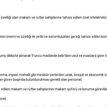
 özelliği olan makam ve rütbe sahiplerine tahsis edilen özel nitelekteki 
rinin önemi ve özelliği ile yetki ve sorumlulukları gereği tahsis edilen konu
umu dikkate alınarak 9 uncu maddede belirtilen usul ve esaslara göre ta
ma, inşaat mahalli gibi meskûn yerlerden uzak, sosyal ve ekonomik zorluk
dan görev başında bulundurulması gerekli olan personel,
is edilen makam ve rütbe sahiplerinin makam şoförü ve koruma görevlile
onel,