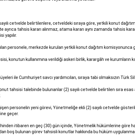
yılı cetvelde belirtilenlere, cetveldeki sıraya göre, yetkili konut dağıtı
e ayrıca tahsis kararı alınmaz, atama kararı aynı zamanda tahsis kara
 yapılır.
 personele, merkezde kurulan yetkili konut dağıtım komisyonunca göre
ahsisi, konutun kullanımına verildiği askeri birlik, karargâh ve kurumları
leri ile Cumhuriyet savcı yardımcıları, sıraya tabi olmaksızın Türk Silah
t tahsisi talebinde bulunanlar (2) sayılı cetvelde belirtilen sıra esas a
.
en personelin yeni görevi, Yönetmeliğe ekli (2) sayılı cetvelde gösterilm
ine geçer.
rihinden itibaren en geç (30) gün içinde, Yönetmelik hükümlerine göre hak
ından boş bulunan görev tahsisli konutlar hakkında bu hüküm uygulanma