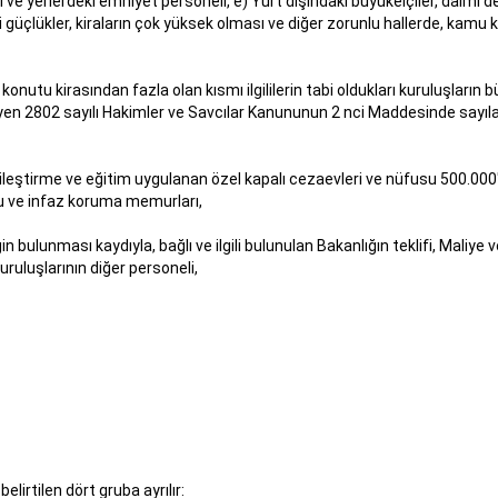
e yerlerdeki emniyet personeli, e) Yurt dışındaki büyükelçiler, daimi d
güçlükler, kiraların çok yüksek olması ve diğer zorunlu hallerde, kamu k
onutu kirasından fazla olan kısmı ilgililerin tabi oldukları kuruluşların
en 2802 sayılı Hakimler ve Savcılar Kanununun 2 nci Maddesinde sayıla
iyileştirme ve eğitim uygulanan özel kapalı cezaevleri ve nüfusu 500.000
 ve infaz koruma memurları,
in bulunması kaydıyla, bağlı ve ilgili bulunulan Bakanlığın teklifi, Mali
ruluşlarının diğer personeli,
irtilen dört gruba ayrılır: