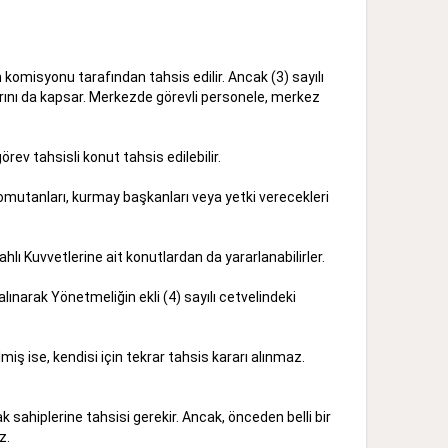
m komisyonu tarafından tahsis edilir. Ancak (3) sayılı
rını da kapsar. Merkezde görevli personele, merkez
v tahsisli konut tahsis edilebilir.
n komutanları, kurmay başkanları veya yetki verecekleri
lı Kuvvetlerine ait konutlardan da yararlanabilirler.
lınarak Yönetmeliğin ekli (4) sayılı cetvelindeki
iş ise, kendisi için tekrar tahsis kararı alınmaz.
 sahiplerine tahsisi gerekir. Ancak, önceden belli bir
z.