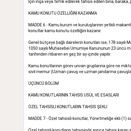
İçin inşa veya tefrik edilerek tahsis edilen bina, baraka,
KAMU KONUTU ÖZELLİĞİNİ KAZANMA
MADDE 6 - Kamu kurum ve kuruluşlarının yetkili makamlar
konutlar kamu konutu özelliğini kazanır.
Genel bütçeye bağlı dairelerin konutları ise, 178 sayı
1050 sayılı Muhasebei Umumiye Kanununun 23 üncü maddesi 
tarihinden itibaren en geç bir ay içinde yapılır.
Kamu konutlarının görev unvan gruplarına göre ne miktar
sivil memur (Uzman çavuş ve uzman jandarma çavuşları d
ÜÇÜNCÜ BÖLÜM
KAMU KONUTLARININ TAHSİS USÜL VE ESASLARI
ÖZEL TAHSİSLİ KONUTLARIN TAHSİS ŞEKLİ
MADDE 7 - Özel tahsisli konutlar, Yönetmeliğe ekli (1) s
Özel tahsisli konutların tahsisinde ayrıca tahsis kararı