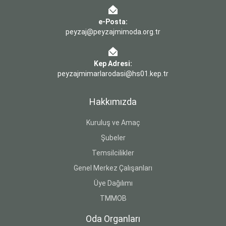
e-Posta:
peyzaj@peyzajmimoda.org.tr
Kep Adresi:
peyzajmimarlarodasi@hs01.kep.tr
Hakkımızda
Kuruluş ve Amaç
Şubeler
Temsilcilikler
Genel Merkez Çalışanları
Üye Dağılımı
TMMOB
Oda Organları