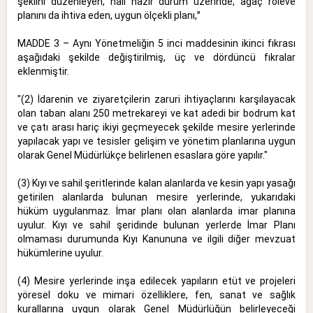
şeklini düzenleyen, hali hazır durum üzerinde, ağaç röleve
planını da ihtiva eden, uygun ölçekli planı,ˮ
MADDE 3 – Aynı Yönetmeliğin 5 inci maddesinin ikinci fıkrası
aşağıdaki şekilde değiştirilmiş, üç ve dördüncü fıkralar
eklenmiştir.
"(2) İdarenin ve ziyaretçilerin zaruri ihtiyaçlarını karşılayacak
olan taban alanı 250 metrekareyi ve kat adedi bir bodrum kat
ve çatı arası hariç ikiyi geçmeyecek şekilde mesire yerlerinde
yapılacak yapı ve tesisler gelişim ve yönetim planlarına uygun
olarak Genel Müdürlükçe belirlenen esaslara göre yapılır."
(3) Kıyı ve sahil şeritlerinde kalan alanlarda ve kesin yapı yasağı
getirilen alanlarda bulunan mesire yerlerinde, yukarıdaki
hüküm uygulanmaz. İmar planı olan alanlarda imar planına
uyulur. Kıyı ve sahil şeridinde bulunan yerlerde İmar Planı
olmaması durumunda Kıyı Kanununa ve ilgili diğer mevzuat
hükümlerine uyulur.
(4) Mesire yerlerinde inşa edilecek yapıların etüt ve projeleri
yöresel doku ve mimari özelliklere, fen, sanat ve sağlık
kurallarına uygun olarak Genel Müdürlüğün belirleyeceği