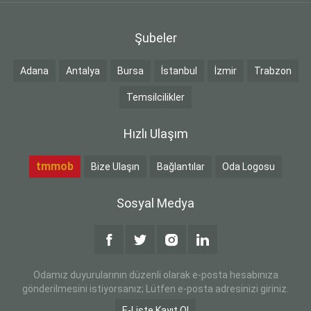
Şubeler
Adana
Antalya
Bursa
İstanbul
İzmir
Trabzon
Temsilcilikler
Hızlı Ulaşım
tmmob
Bize Ulaşın
Bağlantılar
Oda Logosu
Sosyal Medya
Odamız duyurularının düzenli olarak e-posta hesabınıza
gönderilmesini istiyorsanız; Lütfen e-posta adresinizi giriniz.
E-Liste Kayıt Ol