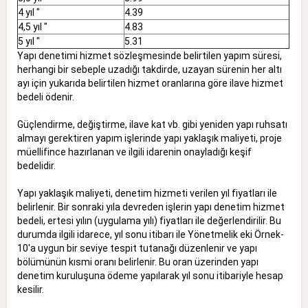
4 yıl "
4.39
4,5 yıl "
4.83
5 yıl "
5.31
Yapı denetimi hizmet sözleşmesinde belirtilen yapım süresi,
herhangi bir sebeple uzadığı takdirde, uzayan sürenin her altı
ayı için yukarıda belirtilen hizmet oranlarına göre ilave hizmet
bedeli ödenir.
Güçlendirme, değiştirme, ilave kat vb. gibi yeniden yapı ruhsatı
almayı gerektiren yapım işlerinde yapı yaklaşık maliyeti, proje
müellifince hazırlanan ve ilgili idarenin onayladığı keşif
bedelidir.
Yapı yaklaşık maliyeti, denetim hizmeti verilen yıl fiyatları ile
belirlenir. Bir sonraki yıla devreden işlerin yapı denetim hizmet
bedeli, ertesi yılın (uygulama yılı) fiyatları ile değerlendirilir. Bu
durumda ilgili idarece, yıl sonu itibarı ile Yönetmelik eki Örnek-
10'a uygun bir seviye tespit tutanağı düzenlenir ve yapı
bölümünün kısmi oranı belirlenir. Bu oran üzerinden yapı
denetim kuruluşuna ödeme yapılarak yıl sonu itibariyle hesap
kesilir.