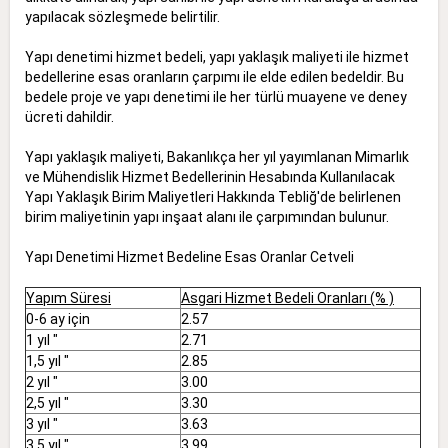
yapılacak sözleşmede belirtilir.
Yapı denetimi hizmet bedeli, yapı yaklaşık maliyeti ile hizmet
bedellerine esas oranların çarpımı ile elde edilen bedeldir. Bu
bedele proje ve yapı denetimi ile her türlü muayene ve deney
ücreti dahildir.
Yapı yaklaşık maliyeti, Bakanlıkça her yıl yayımlanan Mimarlık
ve Mühendislik Hizmet Bedellerinin Hesabında Kullanılacak
Yapı Yaklaşık Birim Maliyetleri Hakkında Tebliğ'de belirlenen
birim maliyetinin yapı inşaat alanı ile çarpımından bulunur.
Yapı Denetimi Hizmet Bedeline Esas Oranlar Cetveli
Yapım Süresi
Asgari Hizmet Bedeli Oranları (% )
0-6 ay için
2.57
1 yıl "
2.71
1,5 yıl "
2.85
2 yıl "
3.00
2,5 yıl "
3.30
3 yıl "
3.63
3,5 yıl "
3.99