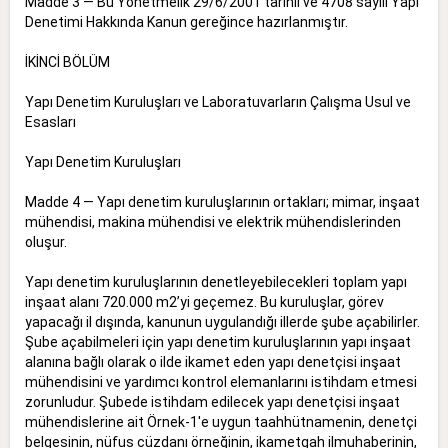
Madde 3 — Bu Yönetmelik 29/6/2001 tarihli ve 4708 sayılı Yapı
Denetimi Hakkında Kanun gereğince hazırlanmıştır.
İKİNCİ BÖLÜM
Yapı Denetim Kuruluşları ve Laboratuvarların Çalışma Usul ve
Esasları
Yapı Denetim Kuruluşları
Madde 4 — Yapı denetim kuruluşlarının ortakları; mimar, inşaat
mühendisi, makina mühendisi ve elektrik mühendislerinden
oluşur.
Yapı denetim kuruluşlarının denetleyebilecekleri toplam yapı
inşaat alanı 720.000 m2’yi geçemez. Bu kuruluşlar, görev
yapacağı il dışında, kanunun uygulandığı illerde şube açabilirler.
Şube açabilmeleri için yapı denetim kuruluşlarının yapı inşaat
alanına bağlı olarak o ilde ikamet eden yapı denetçisi inşaat
mühendisini ve yardımcı kontrol elemanlarını istihdam etmesi
zorunludur. Şubede istihdam edilecek yapı denetçisi inşaat
mühendislerine ait Örnek-1'e uygun taahhütnamenin, denetçi
belgesinin, nüfus cüzdanı örneğinin, ikametgah ilmuhaberinin,