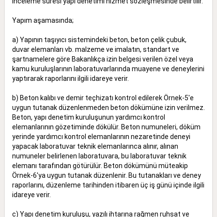
inceleme süresi yapı denetimi hizmet sözleşmesinde belirtilir.
Yapım aşamasında;
a) Yapının taşıyıcı sistemindeki beton, beton çelik çubuk,
duvar elemanları vb. malzeme ve imalatın, standart ve
şartnamelere göre Bakanlıkça izin belgesi verilen özel veya
kamu kuruluşlarının laboratuvarlarında muayene ve deneylerini
yaptırarak raporlarını ilgili idareye verir.
b) Beton kalıbı ve demir teçhizatı kontrol edilerek Örnek-5'e
uygun tutanak düzenlenmeden beton dökümüne izin verilmez.
Beton, yapı denetim kuruluşunun yardımcı kontrol
elemanlarının gözetiminde dökülür. Beton numuneleri, döküm
yerinde yardımcı kontrol elemanlarının nezaretinde deneyi
yapacak laboratuvar teknik elemanlarınca alınır, alınan
numuneler belirlenen laboratuvara, bu laboratuvar teknik
elemanı tarafından götürülür. Beton dökümünü müteakip
Örnek-6'ya uygun tutanak düzenlenir. Bu tutanakları ve deney
raporlarını, düzenleme tarihinden itibaren üç iş günü içinde ilgili
idareye verir.
c) Yapı denetim kuruluşu, yazılı ihtarına rağmen ruhsat ve