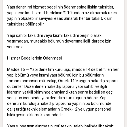
Yapı denetimi hizmet bedelinin ödenmesine ilişkin taksitler,
yapı denetimi hizmet bedelinin % 10'undan az olmamak üzere
yapının ölçülebilir seviyesi esas alınarak her bir taksit, kısmi
taksitlere bölünebilir.
Yapı sahibi taksidini veya kısmi taksidini peşin olarak
yatırmadan, müteakip bölümün devamına ilgili idarece izin
verilmez.
Hizmet Bedellerinin Ödenmesi
Madde 15 — Yapı denetim kuruluşu, madde 14 de belirtilen her
yapı bölümü veya kısmi yapı bölümü için bu bölümlerin
tamamlanmasını müteakip, Örnek-11'e uygun hakediş raporu
düzenler. Düzenlenen hakediş raporu, yapı sahibi ve ilgili
idarenin yetkili birimince onaylandıktan sonra bedeli en geç
yedi gün içerisinde yapı denetim kuruluşuna ödenir. Yapı
denetim kuruluşu hakediş raporuna yapının bu bölümünde
çalıştırdığı teknik elemanların Örnek-12'ye uygun personel
bildirgesini eklemek zorundadır.
Yapı ruhsatının alınmasını müteakip, talebi halinde ilk taksit