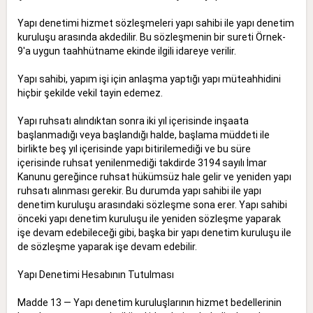
Yapı denetimi hizmet sözleşmeleri yapı sahibi ile yapı denetim
kuruluşu arasında akdedilir. Bu sözleşmenin bir sureti Örnek-
9'a uygun taahhütname ekinde ilgili idareye verilir.
Yapı sahibi, yapım işi için anlaşma yaptığı yapı müteahhidini
hiçbir şekilde vekil tayin edemez.
Yapı ruhsatı alındıktan sonra iki yıl içerisinde inşaata
başlanmadığı veya başlandığı halde, başlama müddeti ile
birlikte beş yıl içerisinde yapı bitirilemediği ve bu süre
içerisinde ruhsat yenilenmediği takdirde 3194 sayılı İmar
Kanunu gereğince ruhsat hükümsüz hale gelir ve yeniden yapı
ruhsatı alınması gerekir. Bu durumda yapı sahibi ile yapı
denetim kuruluşu arasındaki sözleşme sona erer. Yapı sahibi
önceki yapı denetim kuruluşu ile yeniden sözleşme yaparak
işe devam edebileceği gibi, başka bir yapı denetim kuruluşu ile
de sözleşme yaparak işe devam edebilir.
Yapı Denetimi Hesabının Tutulması
Madde 13 — Yapı denetim kuruluşlarının hizmet bedellerinin