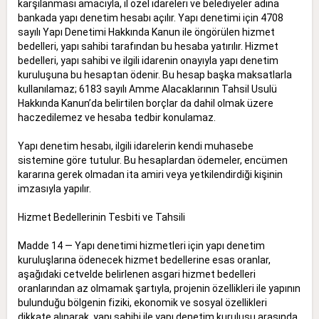
karşılanması amacıyla, il özel idareleri ve belediyeler adına
bankada yapı denetim hesabı açılır. Yapı denetimi için 4708
sayılı Yapı Denetimi Hakkında Kanun ile öngörülen hizmet
bedelleri, yapı sahibi tarafından bu hesaba yatırılır. Hizmet
bedelleri, yapı sahibi ve ilgili idarenin onayıyla yapı denetim
kuruluşuna bu hesaptan ödenir. Bu hesap başka maksatlarla
kullanılamaz; 6183 sayılı Amme Alacaklarının Tahsil Usulü
Hakkında Kanun’da belirtilen borçlar da dahil olmak üzere
haczedilemez ve hesaba tedbir konulamaz.
Yapı denetim hesabı, ilgili idarelerin kendi muhasebe
sistemine göre tutulur. Bu hesaplardan ödemeler, encümen
kararına gerek olmadan ita amiri veya yetkilendirdiği kişinin
imzasıyla yapılır.
Hizmet Bedellerinin Tesbiti ve Tahsili
Madde 14 — Yapı denetimi hizmetleri için yapı denetim
kuruluşlarına ödenecek hizmet bedellerine esas oranlar,
aşağıdaki cetvelde belirlenen asgari hizmet bedelleri
oranlarından az olmamak şartıyla, projenin özellikleri ile yapının
bulunduğu bölgenin fiziki, ekonomik ve sosyal özellikleri
dikkate alınarak, yapı sahibi ile yapı denetim kuruluşu arasında