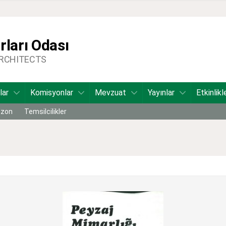
ları Odası
ARCHITECTS
lar
Komisyonlar
Mevzuat
Yayınlar
Etkinlikl
bzon
Temsilcilikler