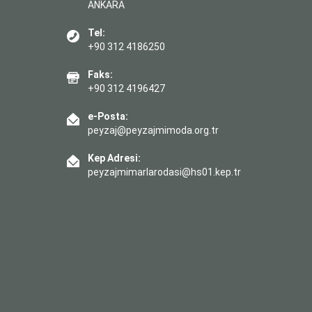
ANKARA
Tel:
+90 312 4186250
Faks:
+90 312 4196427
e-Posta:
peyzaj@peyzajmimoda.org.tr
Kep Adresi:
peyzajmimarlarodasi@hs01.kep.tr