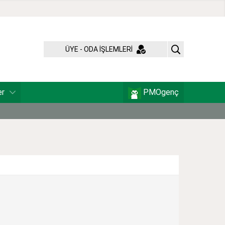
ÜYE - ODA İŞLEMLERİ
er
PMOgenç