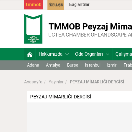
tmmob
Bağlantılar
TMMOB
Peyzaj Mimar
UCTEA CHAMBER OF LANDSCAPE 
Hakkımızda
Oda Organları
Çalışma
Adana
Antalya
Bursa
İstanbul
İzmir
Tra
Yayınlar
PEYZAJ MİMARLIĞI DERGİSİ
Anasayfa
PEYZAJ MİMARLIĞI DERGİSİ