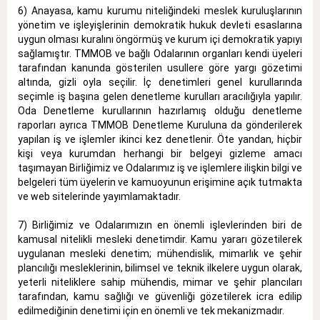
6) Anayasa, kamu kurumu niteliğindeki meslek kuruluşlarının
yönetim ve işleyişlerinin demokratik hukuk devleti esaslarına
uygun olması kuralını öngörmüş ve kurum içi demokratik yapıyı
sağlamıştır. TMMOB ve bağlı Odalarının organları kendi üyeleri
tarafından kanunda gösterilen usullere göre yargı gözetimi
altında, gizli oyla seçilir. İç denetimleri genel kurullarında
seçimle iş başına gelen denetleme kurulları aracılığıyla yapılır.
Oda Denetleme kurullarının hazırlamış olduğu denetleme
raporları ayrıca TMMOB Denetleme Kuruluna da gönderilerek
yapılan iş ve işlemler ikinci kez denetlenir. Öte yandan, hiçbir
kişi veya kurumdan herhangi bir belgeyi gizleme amacı
taşımayan Birliğimiz ve Odalarımız iş ve işlemlere ilişkin bilgi ve
belgeleri tüm üyelerin ve kamuoyunun erişimine açık tutmakta
ve web sitelerinde yayımlamaktadır.
7) Birliğimiz ve Odalarımızın en önemli işlevlerinden biri de
kamusal nitelikli mesleki denetimdir. Kamu yararı gözetilerek
uygulanan mesleki denetim; mühendislik, mimarlık ve şehir
plancılığı mesleklerinin, bilimsel ve teknik ilkelere uygun olarak,
yeterli niteliklere sahip mühendis, mimar ve şehir plancıları
tarafından, kamu sağlığı ve güvenliği gözetilerek icra edilip
edilmediğinin denetimi için en önemli ve tek mekanizmadır.