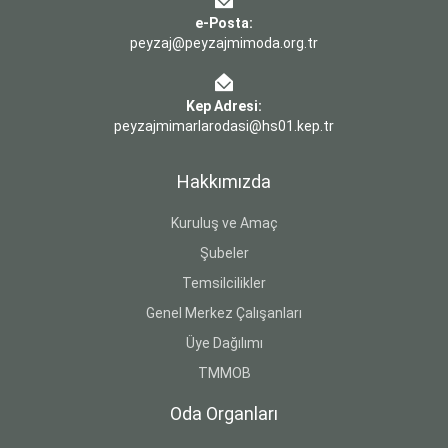
e-Posta:
peyzaj@peyzajmimoda.org.tr
Kep Adresi:
peyzajmimarlarodasi@hs01.kep.tr
Hakkımızda
Kuruluş ve Amaç
Şubeler
Temsilcilikler
Genel Merkez Çalışanları
Üye Dağılımı
TMMOB
Oda Organları