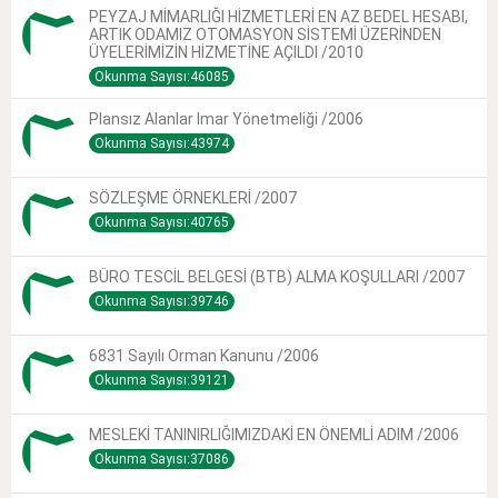
PEYZAJ MİMARLIĞI HİZMETLERİ EN AZ BEDEL HESABI,
ARTIK ODAMIZ OTOMASYON SİSTEMİ ÜZERİNDEN
ÜYELERİMİZİN HİZMETİNE AÇILDI /2010
Okunma Sayısı:46085
Plansız Alanlar Imar Yönetmeliği /2006
Okunma Sayısı:43974
SÖZLEŞME ÖRNEKLERİ /2007
Okunma Sayısı:40765
BÜRO TESCİL BELGESİ (BTB) ALMA KOŞULLARI /2007
Okunma Sayısı:39746
6831 Sayılı Orman Kanunu /2006
Okunma Sayısı:39121
MESLEKİ TANINIRLIĞIMIZDAKİ EN ÖNEMLİ ADIM /2006
Okunma Sayısı:37086