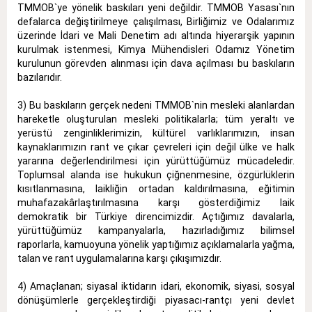
TMMOB`ye yönelik baskıları yeni değildir. TMMOB Yasası`nın
defalarca değiştirilmeye çalışılması, Birliğimiz ve Odalarımız
üzerinde İdari ve Mali Denetim adı altında hiyerarşik yapının
kurulmak istenmesi, Kimya Mühendisleri Odamız Yönetim
kurulunun görevden alınması için dava açılması bu baskıların
bazılarıdır.
3) Bu baskıların gerçek nedeni TMMOB`nin mesleki alanlardan
hareketle oluşturulan mesleki politikalarla; tüm yeraltı ve
yerüstü zenginliklerimizin, kültürel varlıklarımızın, insan
kaynaklarımızın rant ve çıkar çevreleri için değil ülke ve halk
yararına değerlendirilmesi için yürüttüğümüz mücadeledir.
Toplumsal alanda ise hukukun çiğnenmesine, özgürlüklerin
kısıtlanmasına, laikliğin ortadan kaldırılmasına, eğitimin
muhafazakârlaştırılmasına karşı gösterdiğimiz laik
demokratik bir Türkiye direncimizdir. Açtığımız davalarla,
yürüttüğümüz kampanyalarla, hazırladığımız bilimsel
raporlarla, kamuoyuna yönelik yaptığımız açıklamalarla yağma,
talan ve rant uygulamalarına karşı çıkışımızdır.
4) Amaçlanan; siyasal iktidarın idari, ekonomik, siyasi, sosyal
dönüşümlerle gerçekleştirdiği piyasacı-rantçı yeni devlet