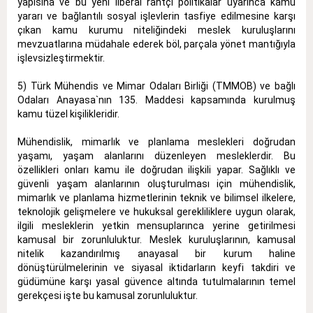
yapısına ve bu yeni liberal rantçı politikalar uyarınca kamu
yararı ve bağlantılı sosyal işlevlerin tasfiye edilmesine karşı
çıkan kamu kurumu niteliğindeki meslek kuruluşlarını
mevzuatlarına müdahale ederek böl, parçala yönet mantığıyla
işlevsizleştirmektir.
5) Türk Mühendis ve Mimar Odaları Birliği (TMMOB) ve bağlı
Odaları Anayasa`nın 135. Maddesi kapsamında kurulmuş
kamu tüzel kişilikleridir.
Mühendislik, mimarlık ve planlama meslekleri doğrudan
yaşamı, yaşam alanlarını düzenleyen mesleklerdir. Bu
özellikleri onları kamu ile doğrudan ilişkili yapar. Sağlıklı ve
güvenli yaşam alanlarının oluşturulması için mühendislik,
mimarlık ve planlama hizmetlerinin teknik ve bilimsel ilkelere,
teknolojik gelişmelere ve hukuksal gerekliliklere uygun olarak,
ilgili mesleklerin yetkin mensuplarınca yerine getirilmesi
kamusal bir zorunluluktur. Meslek kuruluşlarının, kamusal
nitelik kazandırılmış anayasal bir kurum haline
dönüştürülmelerinin ve siyasal iktidarların keyfi takdiri ve
güdümüne karşı yasal güvence altında tutulmalarının temel
gerekçesi işte bu kamusal zorunluluktur.