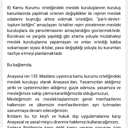
8) Kamu Kurumu niteliğindeki meslek kuruluşlarının kuruluş
kanunlarında yapılmak istenen değişiklikler ile rejimin meslek
odalarını buyruğu altına sokmak istediğini; "parti-devlet-
toplum birliğini" amaçlayan totaliter rejim yöneliminin mesleki
kuruluşlara da yansıtılmasının amaçlandığını göstermektedir.
Bürokrasi ve yargıda yapıldığı gibi atama yoluyla müdahaleyi
meslek kuruluşlarına yapamayan ve onları istediği kalıba
sokamayan siyasi iktidar, yasa değişikliği yoluyla bu kurumları
tasfiye etmeyi planlamaktadır.
Bu bağlamda;
Anayasa`nın 135. Maddesi uyarınca kamu kurumu niteliğindeki
meslek kuruluşu olarak Anayasa`dan, Yasamızdan aldığımız
yetki ve üyelerimizden aldığımız güçle adımıza, yasamıza ve
mesleğimize sahip çıkma kararlılığımızda olduğumuzun,
Mesleğimizin ve meslektaşlarımızın genel menfaatlerini
halkımızın ve ülkemizin menfaatlerinden ayrı tutmadan
savunmaya devam edeceğimizin,
İktidarın bu tür keyfi ve hukuk dışı uygulamalarına karşı
Anayasal ve yasal meşru direnme hakkımızı kullanacağımızın,
Sadece Birliğimize karşı değil kamu yararını savunan tüm