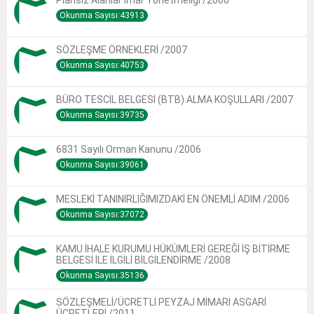
Plansız Alanlar Imar Yönetmeliği /2006
Okunma Sayısı:43913
SÖZLEŞME ÖRNEKLERİ /2007
Okunma Sayısı:40753
BÜRO TESCİL BELGESİ (BTB) ALMA KOŞULLARI /2007
Okunma Sayısı:39735
6831 Sayılı Orman Kanunu /2006
Okunma Sayısı:39061
MESLEKİ TANINIRLIĞIMIZDAKİ EN ÖNEMLİ ADIM /2006
Okunma Sayısı:37072
KAMU İHALE KURUMU HÜKÜMLERİ GEREĞİ İŞ BİTİRME
BELGESİ İLE İLGİLİ BİLGİLENDİRME /2008
Okunma Sayısı:35136
SÖZLEŞMELİ/ÜCRETLİ PEYZAJ MİMARI ASGARİ
ÜCRETLERİ /2011