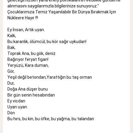
geleceğimizden yana enerji politikalarının ivedilikle gündeme
alınmasını saygılarımızla bilgilerinize sunuyoruz."
Çocuklarımıza Temiz Yaşanılabilir Bir Dünya Bırakmak İçin
Nükleere Hayır !!!
Ey İnsan, Artık uyan.
Kalk,
Bu karanlık, ölümcül, bu kör sağır uykudan!
Bak,
Toprak Ana, bu gök, deniz
Bağırıyor feryat figan!
Yeryüzü, Kara duman,
Gör,
Yeşil değil betondan,Yarattığın bu taş orman
Dur,
Doğa Ana düşer bunu
Bir gün senin hesabından
Ey vicdan
Uyan uyan
Dön
Bu hırs, bu kin, bu öfke, bu yağma, bu talandan