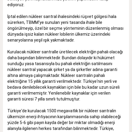
ediyoruz.
İptal edilen nükleer santral ihalesindeki rüşvet gölgesi hala
sürerken, TBMM‘ye sunulan yeni tasarıda ihale bile
öngörülmeyip, özel bir seçme yönteminin düzenlenmiş olması
dünyada işsiz kalan nükleer lobilerin ülkemiz üzerindeki
senaryolarına yeşil ışık yakmaktadır.
Kurulacak nükleer santralle üretilecek elektriğin pahalı olacağı
daha başından bilinmektedir. Bundan dolayıdır ki hükümet
sunduğu yasa tasarısıyla bu pahalı elektriğin satılmasını
nükleer santral yapacak şirket ya da şirketler adına garanti
altına almaya çalışmaktadır. Nükleer santralin pahalı
elektriğine 15 yıllık garanti verilmektedir. Türkiye‘nin yerli ve
bedava denilebilecek kaynakları için bile bu kadar uzun süreli
garanti verilmemiştir. Yenilenebilir kaynaklar için verilen
garanti süresi 7 yılla sınırlı tutulmuştur.
Türkiye‘de kurulacak 1500 megavatlık bir nükleer santralin
ülkemizin enerji ihtiyacının karşılanmasında sahip olabileceği
yüzde 5-6 gibi payın kayda değer bir miktar olmadığı enerji
alanıyla ilgilenen herkes tarafından bilinmektedir. Türkiye,