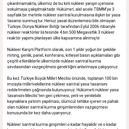
çıkarılmamakta, ülkemiz de bu kirli nükleer yarışın içerisine
sokulmaya çalışılmaktadır. Hükümet, alel acele TBMM‘ye 3
sayfalık bir metinle nükleer santral kurulmasına ilişkin bir yasa
tasarısı sunmuştur. Henüz yasal düzenlemesi bile olmayan
Türkiye, Dünya Nükleer Birliği tarafından Eylül 2006 itibariyle
nükleer reaktörler listesinde 4 bin 500 Megavatlık 3 nükleer
reaktör yapımı planlayan ülke kapsamına alınmıştır.
Nükleer Karşıtı Platform olarak, son 1 yıldır yoğun bir şekilde
miting, şenlik, panel, konferans, kitlesel basın açıklamaları gibi
çeşitli etkinliklerle ülkemizde nükleer santral kurma
sevdasından vazgeçilmesi gerektiğini anlatmaya çalışıyoruz.
Bu kez Türkiye Büyük Millet Meclisi önünde, toplanan 100 bin
imzayla milletvekillerine nükleer santral yasa tasarısını
reddetmeleri çağrısında bulunuyoruz. Hükümeti nükleer yasa
tasarısını Meclis‘ten geri çekmesi, yerli ve yenilebilir
kaynaklara yatırım yapılması, ölümcül tehlike içeren ve pahalı
olan nükleer santral kurma girişimlerinden vazgeçmesi
konusunda bir kez daha uyarıyoruz.
Nükleer santral kurma girişimleri o kadar hayalidir ve o kadar