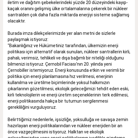
iletim ve dağıtım şebekelerindeki yüzde 20 düzeyindeki kayıp-
kaçak oranını gelişmiş ülke ortalamalarına çekerek bir nükleer
santralden çok daha fazla miktarda enerjiyi sisteme sağlamış
olacaktır.
Burada imza dilekçelerimizde yer alan metni de sizlerle
paylaşmak istiyoruz:
"Bakanlığınız ve Hükümetiniz tarafından, ülkemizin enerji
politikası için alternatif olarak sunulan, nükleer santrallerin kirli,
pahalı, verimsiz, tehlikeli ve dışa bağımlı bir niteliği olduğunu
bilmenizi istiyoruz. Çernobil Faciası‘nın 20. yılında yeni
Çernobiller istemiyoruz. Enerji konusunda etkin ve verimli bir
politika için enerji planlamasına hız verilmesi, enerjinin
kullanılma ve üretilme biçimlerinde yoksul halkımızın
çıkarlarının gözetilmesi, ekolojik geleceğimizi tehdit eden eski,
kirli teknolojilerin ve enerji üretim seçeneklerinin terk edilmesi,
enerji politikasında hakça bir tutumun sergilenmesi
gerekliliğini vurguluyoruz.
Belirttiğimiz nedenlerle, işsizliğe, yoksulluğa ve savaşa zemin
hazırlayan enerji politikalarından ve nükleer enerjiden bir an
önce vazgeçilmesini istiyoruz. Halktan ve ekolojik