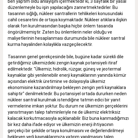
ben yaptım oldu anlayışını içermektedir ki, 3 sayfalık bir yasal
düzenlemeyle bu işin yapılacağını zannetmektedirler. Bu
tasarının sığlığı, nükleer santrallerin tehlikeleri konusundaki
cahil cesaretini de ortaya koymaktadır. Nükleer atıklara ilişkin
olarak fon kurulmasından başka hiçbir önlem tasarıda
öngörülmemiştir. Zaten bu önlemlerin neler olduğu ve
maliyetlerinin hesaplanması durumunda bile nükleer santral
kurma hayalinden kolaylıkla vazgeçilecektir.
Tasarının genel gerekçesinde bile, bugüne kadar sürekli dile
getirdiğimiz ülkemizdeki zengin kaynak potansiyeli itiraf
edilmektedir. "Ülkemiz; hidrolik, rüzgar, güneş ve jeotermal
kaynaklar gibi yenilenebilir enerji kaynaklarının yanında kömür
açısından elektrik üretimine ve dolayısıyla ülkemiz
ekonomisine kazandırılmayı bekleyen zengin yerli kaynaklara
sahiptir" denilmektedir. Bu potansiyel ortada dururken neden
nükleer santral kurulmak istendiğine tatmin edici bir yanıt
vermelerine imkan yoktur. Bu durum ne ülkemizin gerçeklerini
yansıtmayan talep tahminleriyle ne de ülkemiz elektriksiz
kalacak korkutmacasıyla açıklanabilir. Biz buna kanmadığımızı
bir kez daha ifade ediyor ve ülkemizin enerji ihtiyacının
gerçekçi bir şekilde ortaya konulmasını ve değerlendirilmeyi
bekleyen yerli kaynaklarımıza yatırım yapılmasını talep