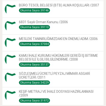
BÜRO TESCİL BELGESİ (BTB) ALMA KOŞULLARI /2007
Okunma Sayısı:39746
6831 Sayılı Orman Kanunu /2006
Okunma Sayısı:39110
MESLEKİ TANINIRLIĞIMIZDAKİ EN ÖNEMLİ ADIM /2006
Okunma Sayısı:37084
KAMU İHALE KURUMU HÜKÜMLERİ GEREĞİ İŞ BİTİRME
BELGESİ İLE İLGİLİ BİLGİLENDİRME /2008
Okunma Sayısı:35137
SÖZLEŞMELİ/ÜCRETLİ PEYZAJ MİMARI ASGARİ
ÜCRETLERİ /2011
Okunma Sayısı:34229
KEŞİF-METRAJ VE İHALE DOSYASI HAZIRLANMASI
/2009
Okunma Sayısı:31972