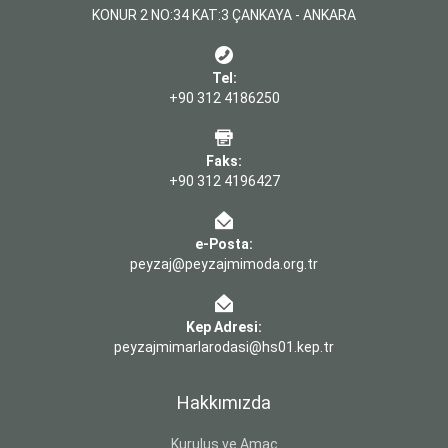
KONUR 2 NO:34 KAT:3 ÇANKAYA - ANKARA
Tel:
+90 312 4186250
Faks:
+90 312 4196427
e-Posta:
peyzaj@peyzajmimoda.org.tr
Kep Adresi:
peyzajmimarlarodasi@hs01.kep.tr
Hakkımızda
Kuruluş ve Amaç