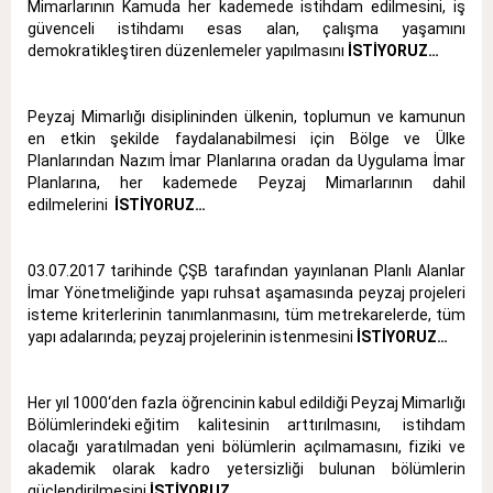
Mimarlarının Kamuda her kademede istihdam edilmesini, iş
güvenceli istihdamı esas alan, çalışma yaşamını
demokratikleştiren düzenlemeler yapılmasını
İSTİYORUZ…
Peyzaj Mimarlığı disiplininden ülkenin, toplumun ve kamunun
en etkin şekilde faydalanabilmesi için Bölge ve Ülke
Planlarından Nazım İmar Planlarına oradan da Uygulama İmar
Planlarına, her kademede Peyzaj Mimarlarının dahil
edilmelerini
İSTİYORUZ…
03.07.2017 tarihinde ÇŞB tarafından yayınlanan Planlı Alanlar
İmar Yönetmeliğinde yapı ruhsat aşamasında peyzaj projeleri
isteme kriterlerinin tanımlanmasını, tüm metrekarelerde, tüm
yapı adalarında; peyzaj projelerinin istenmesini
İSTİYORUZ…
Her yıl 1000‘den fazla öğrencinin kabul edildiği Peyzaj Mimarlığı
Bölümlerindeki eğitim kalitesinin arttırılmasını, istihdam
olacağı yaratılmadan yeni bölümlerin açılmamasını, fiziki ve
akademik olarak kadro yetersizliği bulunan bölümlerin
güçlendirilmesini
İSTİYORUZ...