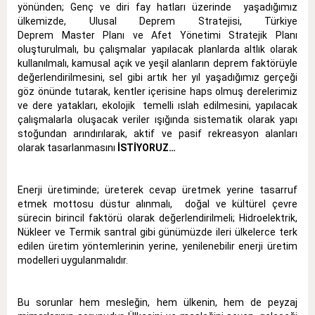
yönünden; Genç ve diri fay hatları üzerinde yaşadığımız
ülkemizde, Ulusal Deprem Stratejisi, Türkiye
Deprem Master Planı ve Afet Yönetimi Stratejik Planı
oluşturulmalı, bu çalışmalar yapılacak planlarda altlık olarak
kullanılmalı, kamusal açık ve yeşil alanların deprem faktörüyle
değerlendirilmesini, sel gibi artık her yıl yaşadığımız gerçeği
göz önünde tutarak, kentler içerisine haps olmuş derelerimiz
ve dere yatakları, ekolojik temelli ıslah edilmesini, yapılacak
çalışmalarla oluşacak veriler ışığında sistematik olarak yapı
stoğundan arındırılarak, aktif ve pasif rekreasyon alanları
olarak tasarlanmasını
İSTİYORUZ…
Enerji üretiminde; üreterek cevap üretmek yerine tasarruf
etmek mottosu düstur alınmalı, doğal ve kültürel çevre
sürecin birincil faktörü olarak değerlendirilmeli; Hidroelektrik,
Nükleer ve Termik santral gibi günümüzde ileri ülkelerce terk
edilen üretim yöntemlerinin yerine, yenilenebilir enerji üretim
modelleri uygulanmalıdır.
Bu sorunlar hem mesleğin, hem ülkenin, hem de peyzaj