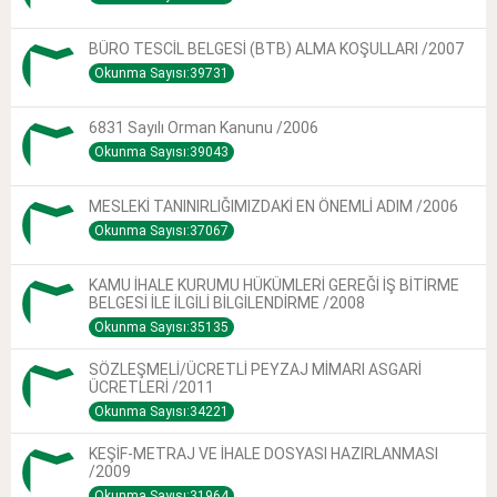
BÜRO TESCİL BELGESİ (BTB) ALMA KOŞULLARI /2007
Okunma Sayısı:39731
6831 Sayılı Orman Kanunu /2006
Okunma Sayısı:39043
MESLEKİ TANINIRLIĞIMIZDAKİ EN ÖNEMLİ ADIM /2006
Okunma Sayısı:37067
KAMU İHALE KURUMU HÜKÜMLERİ GEREĞİ İŞ BİTİRME
BELGESİ İLE İLGİLİ BİLGİLENDİRME /2008
Okunma Sayısı:35135
SÖZLEŞMELİ/ÜCRETLİ PEYZAJ MİMARI ASGARİ
ÜCRETLERİ /2011
Okunma Sayısı:34221
KEŞİF-METRAJ VE İHALE DOSYASI HAZIRLANMASI
/2009
Okunma Sayısı:31964