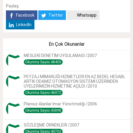
Paylaş:
Facebook
Twitter
Whatsapp
LinkedIn
En Çok Okunanlar
MESLEKİ DENETİM UYGULAMASI /2007
Okunma Sayısı:48455
PEYZAJ MİMARLIĞI HİZMETLERİ EN AZ BEDEL HESABI,
ARTIK ODAMIZ OTOMASYON SİSTEMİ ÜZERİNDEN
ÜYELERİMİZİN HİZMETİNE AÇILDI /2010
Okunma Sayısı:46072
Plansız Alanlar Imar Yönetmeliği /2006
Okunma Sayısı:43898
SÖZLEŞME ÖRNEKLERİ /2007
Okunma Sayısı:40753