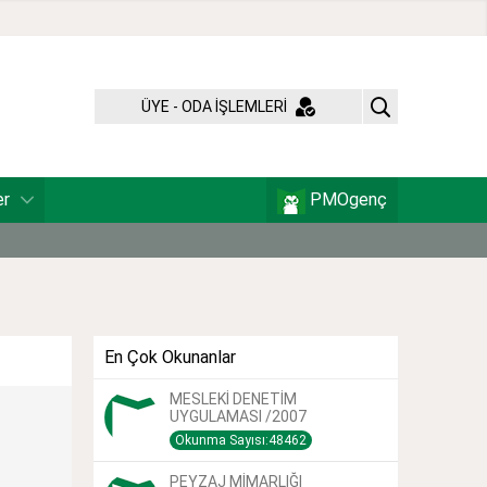
ÜYE - ODA İŞLEMLERİ
er
PMOgenç
En Çok Okunanlar
MESLEKİ DENETİM
UYGULAMASI /2007
Okunma Sayısı:48462
PEYZAJ MİMARLIĞI