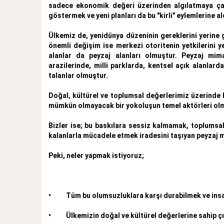
sadece ekonomik değeri üzerinden algılatmaya çalı
göstermek ve yeni planları da bu "kirli" eylemlerine al
Ülkemiz de, yenidünya düzeninin gereklerini yerine 
önemli değişim ise merkezi otoritenin yetkilerini 
alanlar da peyzaj alanları olmuştur. Peyzaj mima
arazilerinde, milli parklarda, kentsel açık alanlard
talanlar olmuştur.
Doğal, kültürel ve toplumsal değerlerimiz üzerinde 
mümkün olmayacak bir yokoluşun temel aktörleri olm
Bizler ise; bu baskılara sessiz kalmamak, toplumsa
kalanlarla mücadele etmek iradesini taşıyan peyzaj m
Peki, neler yapmak istiyoruz;
• Tüm bu olumsuzluklara karşı durabilmek ve insanl
• Ülkemizin doğal ve kültürel değerlerine sahip çık