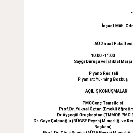
"
İnşaat Müh. Oda
AÜ Ziraat Fakültesi
10:00 -11:00
Saygı Duruşu ve İstiklal Marşı
Piyano Resitali
Piyanist: Yu-ming Bozkuş
AÇILIŞ KONUŞMALARI
PMOGenç Temsilcisi
Prof.Dr. Yüksel Öztan (Emekli öğretim
Dr.Ayşegül Oruçkaptan (TMMOB PMO 
Dr. Gaye Çulcuoğlu (BÜGSF Peyzaj Mimarlığı ve Ke
Başkanı)
Prof. Dr. Oğuz Yılmaz (AÜZF Peyzaj Mimarlığı