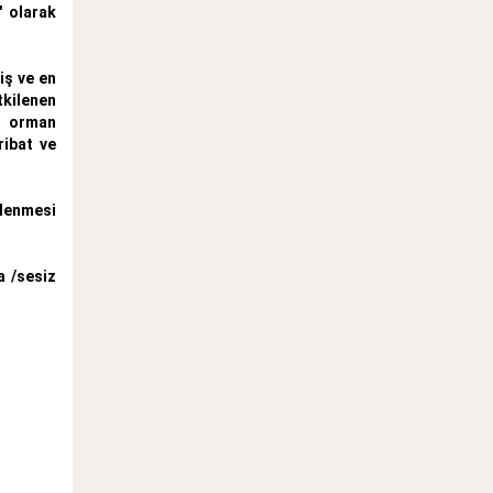
" olarak
iş ve en
tkilenen
a, orman
ribat ve
ilenmesi
a /sesiz