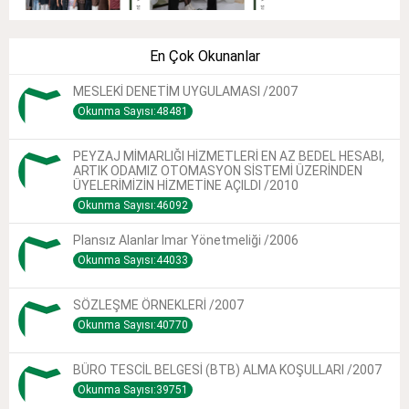
En Çok Okunanlar
MESLEKİ DENETİM UYGULAMASI /2007
Okunma Sayısı:48481
PEYZAJ MİMARLIĞI HİZMETLERİ EN AZ BEDEL HESABI,
ARTIK ODAMIZ OTOMASYON SİSTEMİ ÜZERİNDEN
ÜYELERİMİZİN HİZMETİNE AÇILDI /2010
Okunma Sayısı:46092
Plansız Alanlar Imar Yönetmeliği /2006
Okunma Sayısı:44033
SÖZLEŞME ÖRNEKLERİ /2007
Okunma Sayısı:40770
BÜRO TESCİL BELGESİ (BTB) ALMA KOŞULLARI /2007
Okunma Sayısı:39751