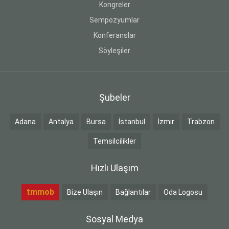
Kongreler
Sempozyumlar
Konferanslar
Söyleşiler
Şubeler
Adana
Antalya
Bursa
İstanbul
İzmir
Trabzon
Temsilcilikler
Hızlı Ulaşım
tmmob
Bize Ulaşın
Bağlantılar
Oda Logosu
Sosyal Medya