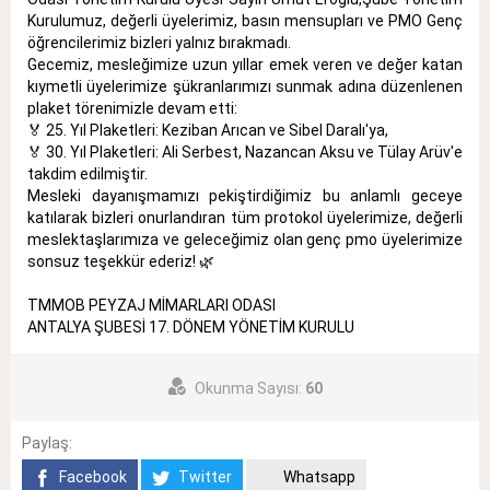
Kurulumuz, değerli üyelerimiz, basın mensupları ve PMO Genç
öğrencilerimiz bizleri yalnız bırakmadı.
Gecemiz, mesleğimize uzun yıllar emek veren ve değer katan
kıymetli üyelerimize şükranlarımızı sunmak adına düzenlenen
plaket törenimizle devam etti:
🏅 25. Yıl Plaketleri: Keziban Arıcan ve Sibel Daralı'ya,
🏅 30. Yıl Plaketleri: Ali Serbest, Nazancan Aksu ve Tülay Arüv'e
takdim edilmiştir.
Mesleki dayanışmamızı pekiştirdiğimiz bu anlamlı geceye
katılarak bizleri onurlandıran tüm protokol üyelerimize, değerli
meslektaşlarımıza ve geleceğimiz olan genç pmo üyelerimize
sonsuz teşekkür ederiz! 🌿
TMMOB PEYZAJ MİMARLARI ODASI
ANTALYA ŞUBESİ 17. DÖNEM YÖNETİM KURULU
Okunma Sayısı:
60
Paylaş:
Facebook
Twitter
Whatsapp