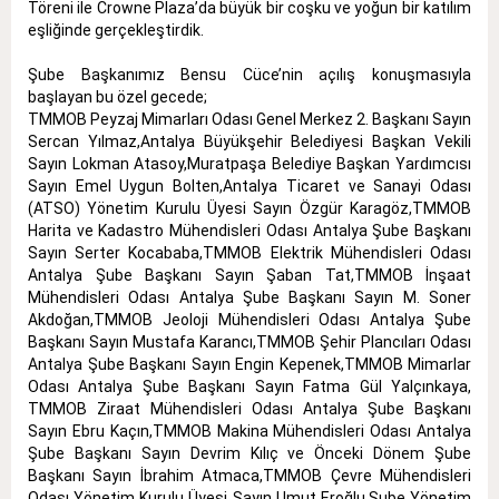
Töreni ile Crowne Plaza’da büyük bir coşku ve yoğun bir katılım
eşliğinde gerçekleştirdik.
Şube Başkanımız Bensu Cüce’nin açılış konuşmasıyla
başlayan bu özel gecede;
TMMOB Peyzaj Mimarları Odası Genel Merkez 2. Başkanı Sayın
Sercan Yılmaz,
Antalya Büyükşehir Belediyesi Başkan Vekili
Sayın Lokman Atasoy,
Muratpaşa Belediye Başkan Yardımcısı
Sayın Emel Uygun Bolten,
Antalya Ticaret ve Sanayi Odası
(ATSO) Yönetim Kurulu Üyesi Sayın Özgür Karagöz,
TMMOB
Harita ve Kadastro Mühendisleri Odası Antalya Şube Başkanı
Sayın Serter Kocababa,
TMMOB Elektrik Mühendisleri Odası
Antalya Şube Başkanı Sayın Şaban Tat,
TMMOB İnşaat
Mühendisleri Odası Antalya Şube Başkanı Sayın M. Soner
Akdoğan,
TMMOB Jeoloji Mühendisleri Odası Antalya Şube
Başkanı Sayın Mustafa Karancı,
TMMOB Şehir Plancıları Odası
Antalya Şube Başkanı Sayın Engin Kepenek,
TMMOB Mimarlar
Odası Antalya Şube Başkanı Sayın Fatma Gül Yalçınkaya,
TMMOB Ziraat Mühendisleri Odası Antalya Şube Başkanı
Sayın Ebru Kaçın,
TMMOB Makina Mühendisleri Odası Antalya
Şube Başkanı Sayın Devrim Kılıç ve Önceki Dönem Şube
Başkanı Sayın İbrahim Atmaca,
TMMOB Çevre Mühendisleri
Odası Yönetim Kurulu Üyesi Sayın Umut Eroğlu,
Şube Yönetim