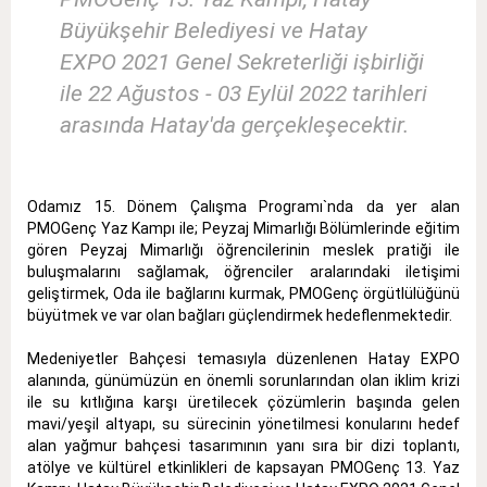
Büyükşehir Belediyesi ve Hatay
EXPO 2021 Genel Sekreterliği işbirliği
ile 22 Ağustos - 03 Eylül 2022 tarihleri
arasında Hatay'da gerçekleşecektir.
Odamız 15. Dönem Çalışma Programı`nda da yer alan
PMOGenç Yaz Kampı ile; Peyzaj Mimarlığı Bölümlerinde eğitim
gören Peyzaj Mimarlığı öğrencilerinin meslek pratiği ile
buluşmalarını sağlamak, öğrenciler aralarındaki iletişimi
geliştirmek, Oda ile bağlarını kurmak, PMOGenç örgütlülüğünü
büyütmek ve var olan bağları güçlendirmek hedeflenmektedir.
Medeniyetler Bahçesi temasıyla düzenlenen Hatay EXPO
alanında, günümüzün en önemli sorunlarından olan iklim krizi
ile su kıtlığına karşı üretilecek çözümlerin başında gelen
mavi/yeşil altyapı, su sürecinin yönetilmesi konularını hedef
alan yağmur bahçesi tasarımının yanı sıra bir dizi toplantı,
atölye ve kültürel etkinlikleri de kapsayan PMOGenç 13. Yaz