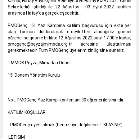
Kampı, Hatay Büyükşehir Belediyesi ve Hatay EXPO 2021 Genel
Sekreterliği işbirliği ile 22 Ağustos - 03 Eylül 2022 tarihleri
arasında Hatay`da gerçekleşecektir.
PMOGenç 13. Yaz Kampına katılım başvurusu için ekte yer
alan formun doldurularak e-devletten alacağınız güncel
öğrenci belgesi ile birlikte 12 Ağustos 2022 saat 17.00`e kadar;
pmogenc@peyzajmimoda.org.tr adresine ulaştırılması
gerekmektedir. Tüm PMOGenç üyelerimizin ilgisine sunarız.
TMMOB Peyzaj Mimarları Odası
15. Dönem Yönetim Kurulu
Not: PMOGenç Yaz Kampı kontenjanı 30 öğrenci ile sınırlıdır.
KATILIM KOŞULLARI
- PMOGenç üyesi olmak (henüz üye değilseniz
TIKLAYINIZ
).
İLETİŞİM