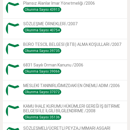
Plansız Alanlar Imar Yönetmeliği /2006
Okunma Sayısı:43913
SÖZLEŞME ÖRNEKLERİ /2007
Okunma Sayısı:40754
BÜRO TESCİL BELGESİ (BTB) ALMA KOŞULLARI /2007
Okunma Sayısı:39735
6831 Sayılı Orman Kanunu /2006
Okunma Sayısı:39066
MESLEKİ TANINIRLIĞIMIZDAKİ EN ÖNEMLİ ADIM /2006
Okunma Sayısı:37072
KAMU İHALE KURUMU HÜKÜMLERİ GEREĞİ İŞ BİTİRME
BELGESİ İLE İLGİLİ BİLGİLENDİRME /2008
Okunma Sayısı:35136
SÖZLEŞMELİ/ÜCRETLİ PEYZAJ MİMARI ASGARİ