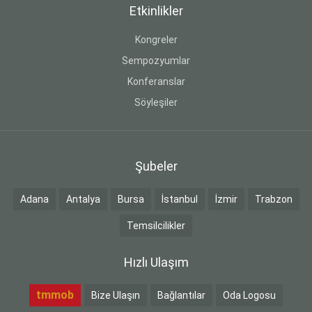
Etkinlikler
Kongreler
Sempozyumlar
Konferanslar
Söyleşiler
Şubeler
Adana
Antalya
Bursa
İstanbul
İzmir
Trabzon
Temsilcilikler
Hızlı Ulaşım
tmmob
Bize Ulaşın
Bağlantılar
Oda Logosu