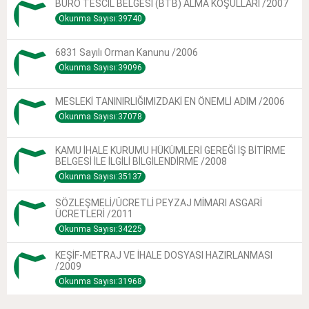
BÜRO TESCİL BELGESİ (BTB) ALMA KOŞULLARI /2007
Okunma Sayısı:39740
6831 Sayılı Orman Kanunu /2006
Okunma Sayısı:39096
MESLEKİ TANINIRLIĞIMIZDAKİ EN ÖNEMLİ ADIM /2006
Okunma Sayısı:37078
KAMU İHALE KURUMU HÜKÜMLERİ GEREĞİ İŞ BİTİRME
BELGESİ İLE İLGİLİ BİLGİLENDİRME /2008
Okunma Sayısı:35137
SÖZLEŞMELİ/ÜCRETLİ PEYZAJ MİMARI ASGARİ
ÜCRETLERİ /2011
Okunma Sayısı:34225
KEŞİF-METRAJ VE İHALE DOSYASI HAZIRLANMASI
/2009
Okunma Sayısı:31968