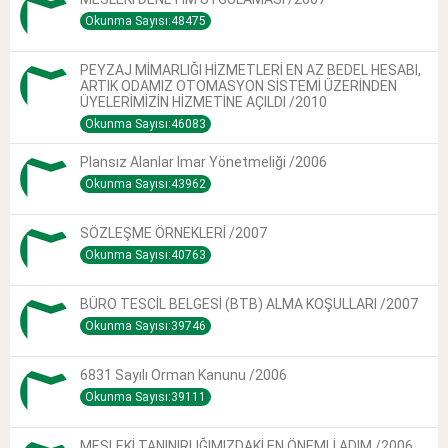
Okunma Sayısı:48475
PEYZAJ MİMARLIĞI HİZMETLERİ EN AZ BEDEL HESABI,
ARTIK ODAMIZ OTOMASYON SİSTEMİ ÜZERİNDEN
ÜYELERİMİZİN HİZMETİNE AÇILDI /2010
Okunma Sayısı:46083
Plansız Alanlar Imar Yönetmeliği /2006
Okunma Sayısı:43962
SÖZLEŞME ÖRNEKLERİ /2007
Okunma Sayısı:40763
BÜRO TESCİL BELGESİ (BTB) ALMA KOŞULLARI /2007
Okunma Sayısı:39746
6831 Sayılı Orman Kanunu /2006
Okunma Sayısı:39111
MESLEKİ TANINIRLIĞIMIZDAKİ EN ÖNEMLİ ADIM /2006