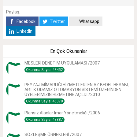
Paylaş:
Facebook
Twitter
Whatsapp
LinkedIn
En Çok Okunanlar
MESLEKİ DENETİM UYGULAMASI /2007
Okunma Sayısı:48452
PEYZAJ MİMARLIĞI HİZMETLERİ EN AZ BEDEL HESABI,
ARTIK ODAMIZ OTOMASYON SİSTEMİ ÜZERİNDEN
ÜYELERİMİZİN HİZMETİNE AÇILDI /2010
Okunma Sayısı:46070
Plansız Alanlar Imar Yönetmeliği /2006
Okunma Sayısı:43887
SÖZLEŞME ÖRNEKLERİ /2007