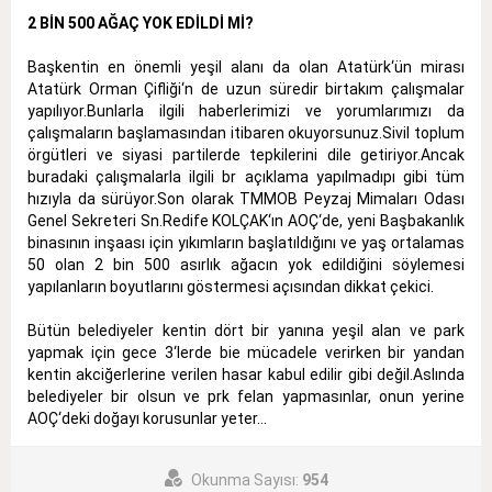
2 BİN 500 AĞAÇ YOK EDİLDİ Mİ?
Başkentin en önemli yeşil alanı da olan Atatürk‘ün mirası
Atatürk Orman Çifliği‘n de uzun süredir birtakım çalışmalar
yapılıyor.Bunlarla ilgili haberlerimizi ve yorumlarımızı da
çalışmaların başlamasından itibaren okuyorsunuz.Sivil toplum
örgütleri ve siyasi partilerde tepkilerini dile getiriyor.Ancak
buradaki çalışmalarla ilgili br açıklama yapılmadıpı gibi tüm
hızıyla da sürüyor.Son olarak TMMOB Peyzaj Mimaları Odası
Genel Sekreteri Sn.Redife KOLÇAK‘ın AOÇ‘de, yeni Başbakanlık
binasının inşaası için yıkımların başlatıldığını ve yaş ortalamas
50 olan 2 bin 500 asırlık ağacın yok edildiğini söylemesi
yapılanların boyutlarını göstermesi açısından dikkat çekici.
Bütün belediyeler kentin dört bir yanına yeşil alan ve park
yapmak için gece 3‘lerde bie mücadele verirken bir yandan
kentin akciğerlerine verilen hasar kabul edilir gibi değil.Aslında
belediyeler bir olsun ve prk felan yapmasınlar, onun yerine
AOÇ‘deki doğayı korusunlar yeter...
Okunma Sayısı:
954