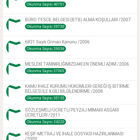
Okunma Sayısı:40751
BÜRO TESCİL BELGESİ (BTB) ALMA KOŞULLARI /2007
Okunma Sayısı:39730
6831 Sayılı Orman Kanunu /2006
Okunma Sayısı:39036
MESLEKİ TANINIRLIĞIMIZDAKİ EN ÖNEMLİ ADIM /2006
Okunma Sayısı:37065
KAMU İHALE KURUMU HÜKÜMLERİ GEREĞİ İŞ BİTİRME
BELGESİ İLE İLGİLİ BİLGİLENDİRME /2008
Okunma Sayısı:35135
SÖZLEŞMELİ/ÜCRETLİ PEYZAJ MİMARI ASGARİ
ÜCRETLERİ /2011
Okunma Sayısı:34220
KEŞİF-METRAJ VE İHALE DOSYASI HAZIRLANMASI
/2009