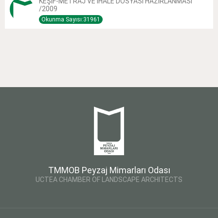
KEŞİF-METRAJ VE İHALE DOSYASI HAZIRLANMASI
/2009
Okunma Sayısı:31961
TMMOB Peyzaj Mimarları Odası
UCTEA CHAMBER OF LANDSCAPE ARCHITECTS