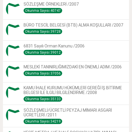
SÖZLEŞME ÖRNEKLERİ /2007
Okunma Sayısı:40747
BÜRO TESCİL BELGESİ (BTB) ALMA KOŞULLARI /2007
Okunma Sayısı:39728
6831 Sayılı Orman Kanunu /2006
Okunma Sayısı:39012
MESLEKİ TANINIRLIĞIMIZDAKİ EN ÖNEMLİ ADIM /2006
Okunma Sayısı:37056
KAMU İHALE KURUMU HÜKÜMLERİ GEREĞİ İŞ BİTİRME
BELGESİ İLE İLGİLİ BİLGİLENDİRME /2008
Okunma Sayısı:35133
SÖZLEŞMELİ/ÜCRETLİ PEYZAJ MİMARI ASGARİ
ÜCRETLERİ /2011
Okunma Sayısı:34219