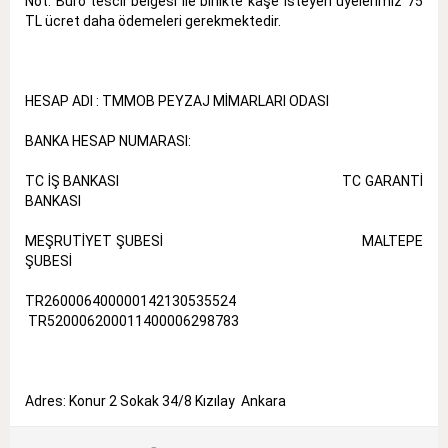
Not: Büro tescil belgesi ile birlikte kaşe isteyen üyelerimiz 75
TL ücret daha ödemeleri gerekmektedir.
HESAP ADI : TMMOB PEYZAJ MİMARLARI ODASI
BANKA HESAP NUMARASI:
TC İŞ BANKASI TC GARANTİ
BANKASI
MEŞRUTİYET ŞUBESİ MALTEPE
ŞUBESİ
TR260006400000142130535524
TR520006200011400006298783
Adres: Konur 2 Sokak 34/8 Kızılay Ankara