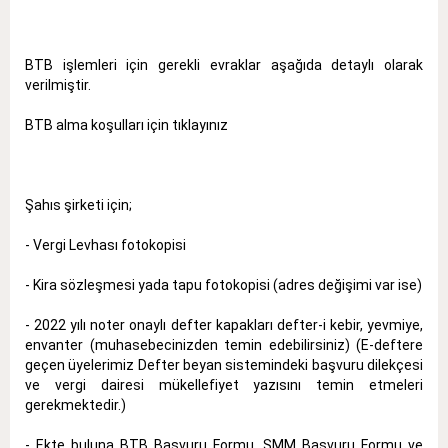
BTB işlemleri için gerekli evraklar aşağıda detaylı olarak
verilmiştir.
BTB alma koşulları için
tıklayınız
Şahıs şirketi için;
- Vergi Levhası fotokopisi
- Kira sözleşmesi yada tapu fotokopisi (adres değişimi var ise)
- 2022 yılı noter onaylı defter kapakları defter-i kebir, yevmiye,
envanter (muhasebecinizden temin edebilirsiniz) (E-deftere
geçen üyelerimiz Defter beyan sistemindeki başvuru dilekçesi
ve vergi dairesi mükellefiyet yazısını temin etmeleri
gerekmektedir.)
- Ekte buluna BTB Başvuru Formu, SMM Başvuru Formu ve