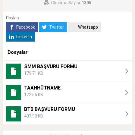
Okunma Sayısı:
1305
Paylaş:
Facebook
Twitter
Whatsapp
LinkedIn
Dosyalar
SMM BAŞVURU FORMU
179.71 KB
TAAHHÜTNAME
172.56 KB
BTB BAŞVURU FORMU
407.98 KB