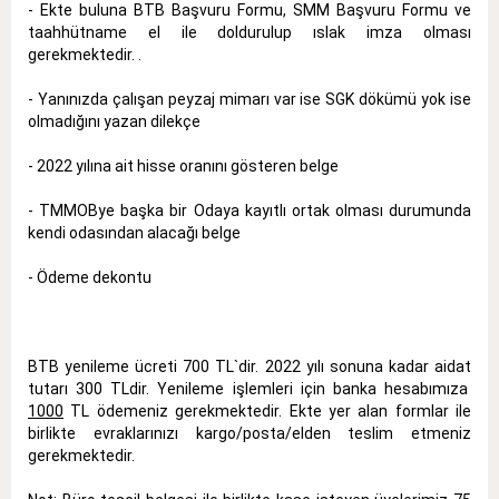
- Ekte buluna BTB Başvuru Formu, SMM Başvuru Formu ve
taahhütname el ile doldurulup ıslak imza olması
gerekmektedir. .
- Yanınızda çalışan peyzaj mimarı var ise SGK dökümü yok ise
olmadığını yazan dilekçe
- 2022 yılına ait hisse oranını gösteren belge
- TMMOBye başka bir Odaya kayıtlı ortak olması durumunda
kendi odasından alacağı belge
- Ödeme dekontu
BTB yenileme ücreti 700 TL`dir. 2022 yılı sonuna kadar aidat
tutarı 300 TLdir. Yenileme işlemleri için banka hesabımıza
1000
TL ödemeniz gerekmektedir. Ekte yer alan formlar ile
birlikte evraklarınızı kargo/posta/elden teslim etmeniz
gerekmektedir.