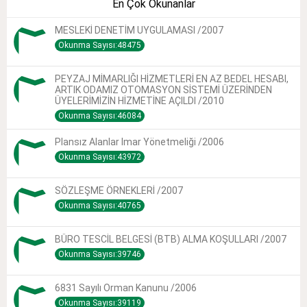
En Çok Okunanlar
MESLEKİ DENETİM UYGULAMASI /2007
Okunma Sayısı:48475
PEYZAJ MİMARLIĞI HİZMETLERİ EN AZ BEDEL HESABI,
ARTIK ODAMIZ OTOMASYON SİSTEMİ ÜZERİNDEN
ÜYELERİMİZİN HİZMETİNE AÇILDI /2010
Okunma Sayısı:46084
Plansız Alanlar Imar Yönetmeliği /2006
Okunma Sayısı:43972
SÖZLEŞME ÖRNEKLERİ /2007
Okunma Sayısı:40765
BÜRO TESCİL BELGESİ (BTB) ALMA KOŞULLARI /2007
Okunma Sayısı:39746
6831 Sayılı Orman Kanunu /2006
Okunma Sayısı:39119