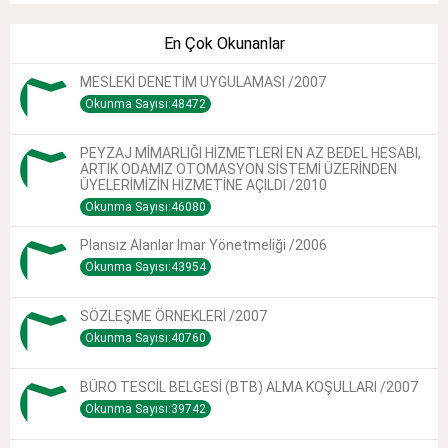
En Çok Okunanlar
MESLEKİ DENETİM UYGULAMASI /2007
Okunma Sayısı:48472
PEYZAJ MİMARLIĞI HİZMETLERİ EN AZ BEDEL HESABI,
ARTIK ODAMIZ OTOMASYON SİSTEMİ ÜZERİNDEN
ÜYELERİMİZİN HİZMETİNE AÇILDI /2010
Okunma Sayısı:46080
Plansız Alanlar Imar Yönetmeliği /2006
Okunma Sayısı:43954
SÖZLEŞME ÖRNEKLERİ /2007
Okunma Sayısı:40760
BÜRO TESCİL BELGESİ (BTB) ALMA KOŞULLARI /2007
Okunma Sayısı:39742