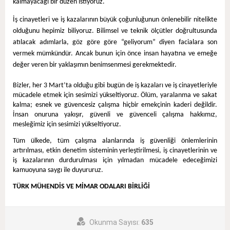
kalmayacağı bir düzen istiyoruz.
İş cinayetleri ve iş kazalarının büyük çoğunluğunun önlenebilir nitelikte
olduğunu hepimiz biliyoruz. Bilimsel ve teknik ölçütler doğrultusunda
atılacak adımlarla, göz göre göre “geliyorum” diyen facialara son
vermek mümkündür. Ancak bunun için önce insan hayatına ve emeğe
değer veren bir yaklaşımın benimsenmesi gerekmektedir.
Bizler, her 3 Mart’ta olduğu gibi bugün de iş kazaları ve iş cinayetleriyle
mücadele etmek için sesimizi yükseltiyoruz. Ölüm, yaralanma ve sakat
kalma; esnek ve güvencesiz çalışma hiçbir emekçinin kaderi değildir.
İnsan onuruna yakışır, güvenli ve güvenceli çalışma hakkımız,
mesleğimiz için sesimizi yükseltiyoruz.
Tüm ülkede, tüm çalışma alanlarında iş güvenliği önlemlerinin
artırılması, etkin denetim sisteminin yerleştirilmesi, iş cinayetlerinin ve
iş kazalarının durdurulması için yılmadan mücadele edeceğimizi
kamuoyuna saygı ile duyururuz.
TÜRK MÜHENDİS VE MİMAR ODALARI BİRLİĞİ
Okunma Sayısı:
635