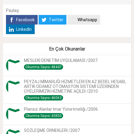
Paylaş:
Facebook
Twitter
Whatsapp
LinkedIn
En Çok Okunanlar
MESLEKİ DENETİM UYGULAMASI /2007
Okunma Sayısı:48447
PEYZAJ MİMARLIĞI HİZMETLERİ EN AZ BEDEL HESABI,
ARTIK ODAMIZ OTOMASYON SİSTEMİ ÜZERİNDEN
ÜYELERİMİZİN HİZMETİNE AÇILDI /2010
Okunma Sayısı:46063
Plansız Alanlar Imar Yönetmeliği /2006
Okunma Sayısı:43850
SÖZLEŞME ÖRNEKLERİ /2007