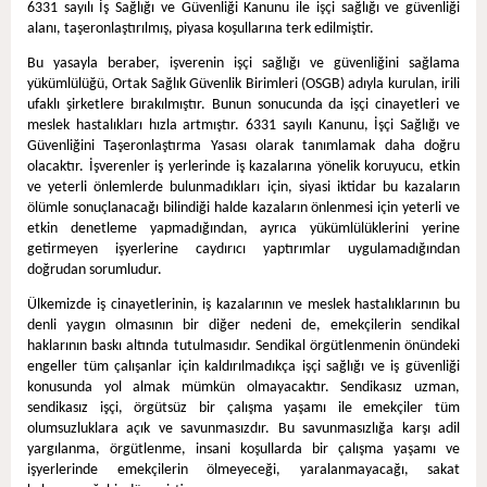
6331 sayılı İş Sağlığı ve Güvenliği Kanunu ile işçi sağlığı ve güvenliği
alanı, taşeronlaştırılmış, piyasa koşullarına terk edilmiştir.
Bu yasayla beraber, işverenin işçi sağlığı ve güvenliğini sağlama
yükümlülüğü, Ortak Sağlık Güvenlik Birimleri (OSGB) adıyla kurulan, irili
ufaklı şirketlere bırakılmıştır. Bunun sonucunda da işçi cinayetleri ve
meslek hastalıkları hızla artmıştır. 6331 sayılı Kanunu, İşçi Sağlığı ve
Güvenliğini Taşeronlaştırma Yasası olarak tanımlamak daha doğru
olacaktır. İşverenler iş yerlerinde iş kazalarına yönelik koruyucu, etkin
ve yeterli önlemlerde bulunmadıkları için, siyasi iktidar bu kazaların
ölümle sonuçlanacağı bilindiği halde kazaların önlenmesi için yeterli ve
etkin denetleme yapmadığından, ayrıca yükümlülüklerini yerine
getirmeyen işyerlerine caydırıcı yaptırımlar uygulamadığından
doğrudan sorumludur.
Ülkemizde iş cinayetlerinin, iş kazalarının ve meslek hastalıklarının bu
denli yaygın olmasının bir diğer nedeni de, emekçilerin sendikal
haklarının baskı altında tutulmasıdır. Sendikal örgütlenmenin önündeki
engeller tüm çalışanlar için kaldırılmadıkça işçi sağlığı ve iş güvenliği
konusunda yol almak mümkün olmayacaktır. Sendikasız uzman,
sendikasız işçi, örgütsüz bir çalışma yaşamı ile emekçiler tüm
olumsuzluklara açık ve savunmasızdır. Bu savunmasızlığa karşı adil
yargılanma, örgütlenme, insani koşullarda bir çalışma yaşamı ve
işyerlerinde emekçilerin ölmeyeceği, yaralanmayacağı, sakat