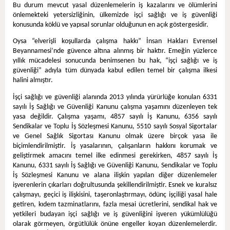
Bu durum mevcut yasal düzenlemelerin iş kazalarını ve ölümlerini
önlemekteki yetersizliğinin, ülkemizde işçi sağlığı ve iş güvenliği
konusunda köklü ve yapısal sorunlar olduğunun en açık göstergesidir.
Oysa “elverişli koşullarda çalışma hakkı” İnsan Hakları Evrensel
Beyannamesi’nde güvence altına alınmış bir haktır. Emeğin yüzlerce
yıllık mücadelesi sonucunda benimsenen bu hak, “işçi sağlığı ve iş
güvenliği” adıyla tüm dünyada kabul edilen temel bir çalışma ilkesi
halini almıştır.
İşçi sağlığı ve güvenliği alanında 2013 yılında yürürlüğe konulan 6331
sayılı İş Sağlığı ve Güvenliği Kanunu çalışma yaşamını düzenleyen tek
yasa değildir. Çalışma yaşamı, 4857 sayılı İş Kanunu, 6356 sayılı
Sendikalar ve Toplu İş Sözleşmesi Kanunu, 5510 sayılı Sosyal Sigortalar
ve Genel Sağlık Sigortası Kanunu olmak üzere birçok yasa ile
biçimlendirilmiştir. İş yasalarının, çalışanların hakkını korumak ve
geliştirmek amacını temel ilke edinmesi gerekirken, 4857 sayılı İş
Kanunu, 6331 sayılı İş Sağlığı ve Güvenliği Kanunu, Sendikalar ve Toplu
İş Sözleşmesi Kanunu ve alana ilişkin yapılan diğer düzenlemeler
işverenlerin çıkarları doğrultusunda şekillendirilmiştir. Esnek ve kuralsız
çalışmayı, geçici iş ilişkisini, taşeronlaştırmayı, ödünç işçiliği yasal hale
getiren, kıdem tazminatlarını, fazla mesai ücretlerini, sendikal hak ve
yetkileri budayan işçi sağlığı ve iş güvenliğini işveren yükümlülüğü
olarak görmeyen, örgütlülük önüne engeller koyan düzenlemelerdir.