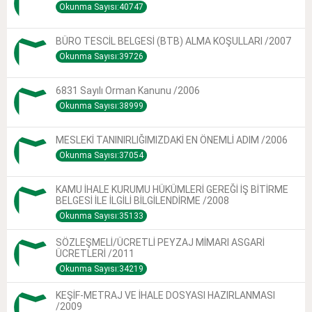
Okunma Sayısı:40747
BÜRO TESCİL BELGESİ (BTB) ALMA KOŞULLARI /2007
Okunma Sayısı:39726
6831 Sayılı Orman Kanunu /2006
Okunma Sayısı:38999
MESLEKİ TANINIRLIĞIMIZDAKİ EN ÖNEMLİ ADIM /2006
Okunma Sayısı:37054
KAMU İHALE KURUMU HÜKÜMLERİ GEREĞİ İŞ BİTİRME
BELGESİ İLE İLGİLİ BİLGİLENDİRME /2008
Okunma Sayısı:35133
SÖZLEŞMELİ/ÜCRETLİ PEYZAJ MİMARI ASGARİ
ÜCRETLERİ /2011
Okunma Sayısı:34219
KEŞİF-METRAJ VE İHALE DOSYASI HAZIRLANMASI
/2009