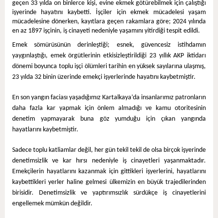
geçen 33 yılda on binlerce kişi, evine ekmek götürebilmek için çalıştığı
işyerinde hayatını kaybetti. İşçiler için ekmek mücadelesi yaşam
mücadelesine dönerken, kayıtlara geçen rakamlara göre; 2024 yılında
en az 1897 işçinin, iş cinayeti nedeniyle yaşamını yitirdiği tespit edildi.
Emek sömürüsünün derinleştiği; esnek, güvencesiz istihdamın
yaygınlaştığı, emek örgütlerinin etkisizleştirildiği 23 yıllık AKP iktidarı
dönemi boyunca toplu işçi ölümleri tarihin en yüksek sayılarına ulaşmış,
23 yılda 32 binin üzerinde emekçi işyerlerinde hayatını kaybetmiştir.
En son yangın faciası yaşadığımız Kartalkaya’da insanlarımız patronların
daha fazla kar yapmak için önlem almadığı ve kamu otoritesinin
denetim yapmayarak buna göz yumduğu için çıkan yangında
hayatlarını kaybetmiştir.
Sadece toplu katliamlar değil, her gün tekil tekil de olsa birçok işyerinde
denetimsizlik ve kar hırsı nedeniyle iş cinayetleri yaşanmaktadır.
Emekçilerin hayatlarını kazanmak için gittikleri işyerlerini, hayatlarını
kaybettikleri yerler haline gelmesi ülkemizin en büyük trajedilerinden
birisidir. Denetimsizlik ve yaptırımsızlık sürdükçe iş cinayetlerini
engellemek mümkün değildir.