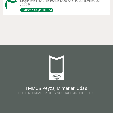
KEŞİF-METRAJ VE İHALE DOSYASI HAZIRLANMASI
/2009
Okunma Sayısı:31974
TMMOB Peyzaj Mimarları Odası
UCTEA CHAMBER OF LANDSCAPE ARCHITECTS