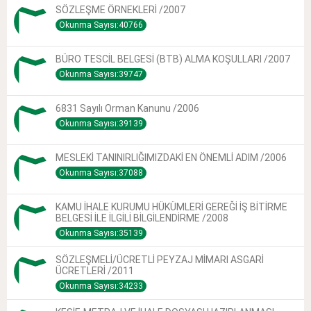
SÖZLEŞME ÖRNEKLERİ /2007
Okunma Sayısı:40766
BÜRO TESCİL BELGESİ (BTB) ALMA KOŞULLARI /2007
Okunma Sayısı:39747
6831 Sayılı Orman Kanunu /2006
Okunma Sayısı:39139
MESLEKİ TANINIRLIĞIMIZDAKİ EN ÖNEMLİ ADIM /2006
Okunma Sayısı:37088
KAMU İHALE KURUMU HÜKÜMLERİ GEREĞİ İŞ BİTİRME
BELGESİ İLE İLGİLİ BİLGİLENDİRME /2008
Okunma Sayısı:35139
SÖZLEŞMELİ/ÜCRETLİ PEYZAJ MİMARI ASGARİ
ÜCRETLERİ /2011
Okunma Sayısı:34233