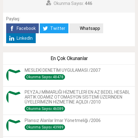
Okunma Sayısı:
446
Paylaş:
Facebook
Twitter
Whatsapp
LinkedIn
En Çok Okunanlar
MESLEKİ DENETİM UYGULAMASI /2007
Okunma Sayısı:48478
PEYZAJ MİMARLIĞI HİZMETLERİ EN AZ BEDEL HESABI,
ARTIK ODAMIZ OTOMASYON SİSTEMİ ÜZERİNDEN
ÜYELERİMİZİN HİZMETİNE AÇILDI /2010
Okunma Sayısı:46089
Plansız Alanlar Imar Yönetmeliği /2006
Okunma Sayısı:43989