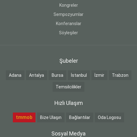
Kongreler
Sempozyumlar
Konferanslar
Söyleşiler
Şubeler
Adana
Antalya
Bursa
İstanbul
İzmir
Trabzon
Temsilcilikler
Hızlı Ulaşım
tmmob
Bize Ulaşın
Bağlantılar
Oda Logosu
Sosyal Medya