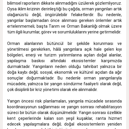
bilimsel raporların dikkate alınmadığını üzülerek gözlemliyoruz.
Oysa iklim krizinin derinleştiği bu çağda, orman yangınları artık
olağanüstü değil, öngörülebilir felaketlerdir. Bu nedenle,
yangınlar başlamadan önce alınması gereken önlemler artık
ertelenmemeli; başta Tarım ve Orman Bakanlığı olmak üzere
tüm ilgili kurumlar, görev ve sorumluluklarını yerine getirmelidir.
Orman alanlarının bütüncül bir şekilde korunması ve
yönetilmesi gerekirken, hâlâ yangınlara açık hale gelen kıyı
bölgeleri, enerji ve turizm yatırımlarına açılan doğal alanlar,
yapılaşma baskısı altındaki ekosistemler karşımızda
durmaktadır. Yangınların neden olduğu tahribat yalnızca bir
doğa kaybı değil; sosyal, ekonomik ve kültürel açıdan da ağır
sonuçlar doğurmaktadır. Bu nedenle orman yangınlarıyla
mücadele, yalnızca bir yangın söndürme faaliyeti olarak değil,
çok disiplinli bir kriz yönetimi olarak ele alınmalıdır.
Yangın öncesi risk planlamaları, yangınla mücadele sırasında
koordinasyonun sağlanması ve yangın sonrası rehabilitasyon
süreci bir bütün olarak düşünülmelidir. Yangın sonrası özellikle
kent çeperlerinde kalan son yeşil kuşaklar, ranta hizmet
edecek yapılaşmalara değil; doğal ekosistemlerin yeniden