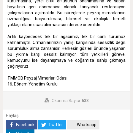
kurulmasına, yerel bitki örtüsünün onarılmasına ve yaban
hayatının geri dönmesine olanak tanıyacak restorasyon
çalışmalarına açılmalıdır. Bu süreçlerde peyzaj mimarlarının
uzmanlığına başvurulması, bilimsel ve ekolojik temelli
yaklaşımların esas alınması son derece önemlidir.
Artık kaybedecek tek bir ağacımız, tek bir canlı türümüz
kalmamıştır. Ormanlarımızın yanışı karşısında sessizlik değil,
sorumluluk alma zamanıdır. Herkesin gözleri önünde yaşanan
bu yıkıma karşı sessiz kalmıyor, tüm yetkilileri göreve,
kamuoyunu ise dayanışmaya ve doğamıza sahip çıkmaya
çağırıyoruz.
TMMOB Peyzaj Mimarları Odası
16. Dönem Yönetim Kurulu
Okunma Sayısı:
633
Paylaş:
Facebook
Twitter
Whatsapp