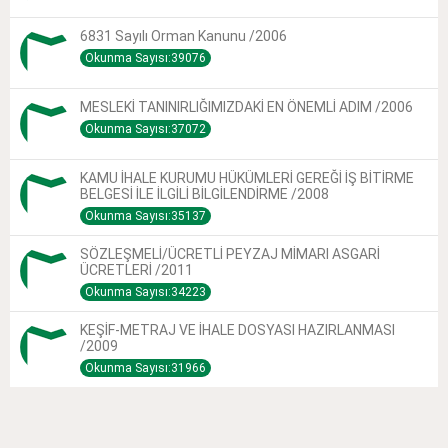
6831 Sayılı Orman Kanunu /2006
Okunma Sayısı:39076
MESLEKİ TANINIRLIĞIMIZDAKİ EN ÖNEMLİ ADIM /2006
Okunma Sayısı:37072
KAMU İHALE KURUMU HÜKÜMLERİ GEREĞİ İŞ BİTİRME
BELGESİ İLE İLGİLİ BİLGİLENDİRME /2008
Okunma Sayısı:35137
SÖZLEŞMELİ/ÜCRETLİ PEYZAJ MİMARI ASGARİ
ÜCRETLERİ /2011
Okunma Sayısı:34223
KEŞİF-METRAJ VE İHALE DOSYASI HAZIRLANMASI
/2009
Okunma Sayısı:31966