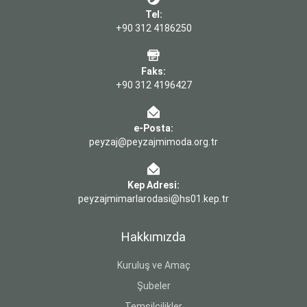
Tel:
+90 312 4186250
Faks:
+90 312 4196427
e-Posta:
peyzaj@peyzajmimoda.org.tr
Kep Adresi:
peyzajmimarlarodasi@hs01.kep.tr
Hakkımızda
Kuruluş ve Amaç
Şubeler
Temsilcilikler