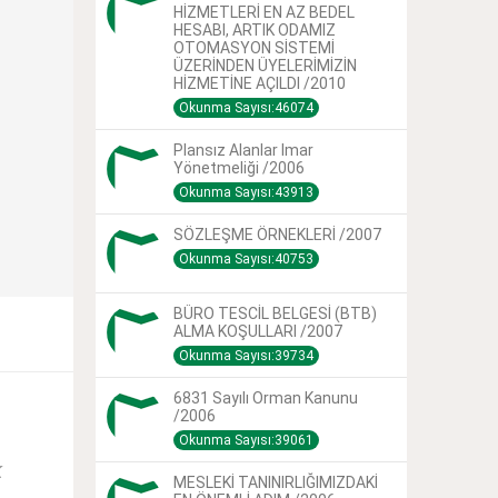
HİZMETLERİ EN AZ BEDEL
HESABI, ARTIK ODAMIZ
OTOMASYON SİSTEMİ
ÜZERİNDEN ÜYELERİMİZİN
HİZMETİNE AÇILDI /2010
Okunma Sayısı:46074
Plansız Alanlar Imar
Yönetmeliği /2006
Okunma Sayısı:43913
SÖZLEŞME ÖRNEKLERİ /2007
Okunma Sayısı:40753
BÜRO TESCİL BELGESİ (BTB)
ALMA KOŞULLARI /2007
Okunma Sayısı:39734
6831 Sayılı Orman Kanunu
/2006
Okunma Sayısı:39061
k
MESLEKİ TANINIRLIĞIMIZDAKİ