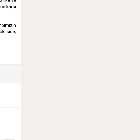
z ilke ve
ine karşı
mpımızın
lcisine,