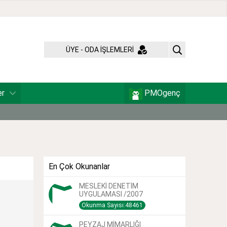
ÜYE - ODA İŞLEMLERİ
er
PMOgenç
En Çok Okunanlar
MESLEKİ DENETİM
UYGULAMASI /2007
Okunma Sayısı:48461
PEYZAJ MİMARLIĞI