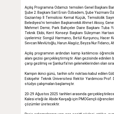
Açılış Programına Odamızı temsilen Genel Başkanı Barı
Şube 2. Başkanı Sait Ersin Özbadem, Şube Yazmanı Özle
Gaziantep İl Temsilcisi Kemal Küçük, Temsilcilik Say
Belediyesi’ni temsilen Başkanvekili Ahmet Aksoy, Genel Se
Mehmet Demir, Park Bahçeler Daire Başkanı Tuba Yayğ
Teknik Ekibi, Kent Konseyi Başkanı Süleyman Hartavio
üyelerimiz Songül Harmancı, Betül Kurşuncu, Hacer Keke
Sevcan Mevlütoğlu, Harun Alagöz, Beyza Nur Fidancı, 
Açılış programının ardından kamp katılımcısı öğrenciler
alanı gezisi gerçekleştirmiştir. Alan gezisinde edinilen b
çarşı gezilmiş ve Şanlıurfa’nın geleneklerinden olan sıra 
Kampın ikinci günü, tarihin sıfır noktası kabul edilen 
Eskişehir Teknik Üniversitesi Rektör Yardımcısı Prof. 
stüdyo çalışmaları başlamıştır.
20-29 Ağustos 2025 tarihleri arasında gerçekleştirilec
Kalesi eteği ile Abide Kavşağı için PMOGençli öğrenciler
çözümler üretecektir.