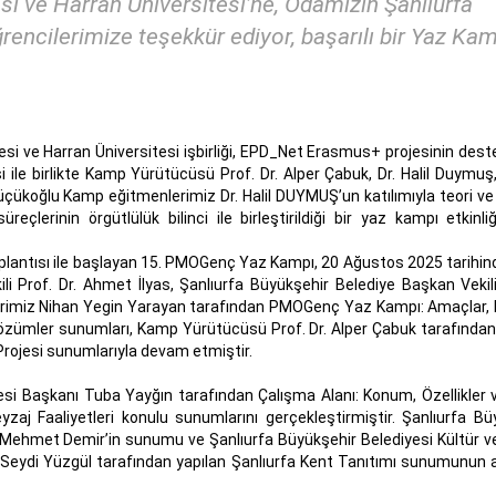
si ve Harran Üniversitesi’ne, Odamızın Şanlıurfa
rencilerimize teşekkür ediyor, başarılı bir Yaz Ka
 ve Harran Üniversitesi işbirliği, EPD_Net Erasmus+ projesinin destek
ile birlikte Kamp Yürütücüsü Prof. Dr. Alper Çabuk, Dr. Halil Duymuş, 
Küçükoğlu Kamp eğitmenlerimiz Dr. Halil DUYMUŞ’un katılımıyla teori ve
süreçlerinin örgütlülük bilinci ile birleştirildiği bir yaz kampı etkinli
oplantısı ile başlayan 15. PMOGenç Yaz Kampı, 20 Ağustos 2025 tarihin
ili Prof. Dr. Ahmet İlyas, Şanlıurfa Büyükşehir Belediye Başkan Veki
terimiz Nihan Yegin Yarayan tarafından PMOGenç Yaz Kampı: Amaçlar
i Çözümler sunumları, Kamp Yürütücüsü Prof. Dr. Alper Çabuk tarafından 
Projesi sunumlarıyla devam etmiştir.
esi Başkanı Tuba Yayğın tarafından Çalışma Alanı: Konum, Özellikler 
zaj Faaliyetleri konulu sunumlarını gerçekleştirmiştir. Şanlıurfa Bü
kanı Mehmet Demir’in sunumu ve Şanlıurfa Büyükşehir Belediyesi Kültür v
 Seydi Yüzgül tarafından yapılan Şanlıurfa Kent Tanıtımı sunumunun 