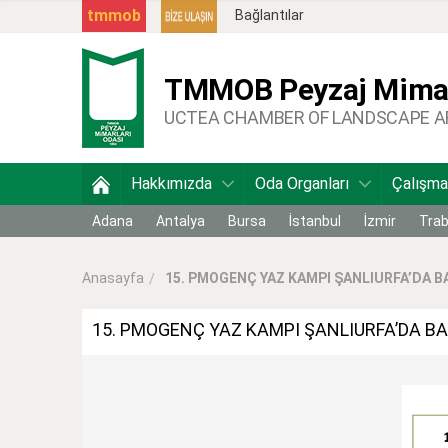
tmmob
Bağlantılar
TMMOB
Peyzaj Mimar
UCTEA CHAMBER OF LANDSCAPE 
Hakkımızda
Oda Organları
Çalışma
Adana
Antalya
Bursa
İstanbul
İzmir
Tra
15. PMOGENÇ YAZ KAMPI ŞANLIURFA’DA B
Anasayfa
15. PMOGENÇ YAZ KAMPI ŞANLIURFA’DA BA