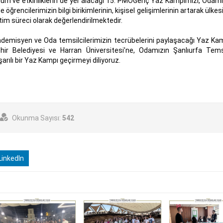
 sunum ve etkinliklerin de yer alacağı 15. PMOGenç Yaz Kampımızı, Odamı
rencilerimizin bilgi birikimlerinin, kişisel gelişimlerinin artarak ülkes
retim süreci olarak değerlendirilmektedir.
kademisyen ve Oda temsilcilerimizin tecrübelerini paylaşacağı Yaz Ka
ir Belediyesi ve Harran Üniversitesi’ne, Odamızın Şanlıurfa Temsi
rılı bir Yaz Kampı geçirmeyi diliyoruz.
Okunma Sayısı:
542
inkedIn