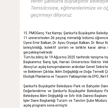
veren Şanlıurfa Büyükşehir Belediye
Temsilcisine, eğitmenlerimize ve öğ
geçirmeyi diliyoruz.
15. PMOGenç Yaz Kampı; Şanlıurfa Büyükşehir Belediyesi
11 üniversiteden 26 peyzaj mimarlığı bölümü öğrencisi 
Üyesi Emir Balkan, Dr. Aysu Oryaşın Balkan, Dr. İlknur 
birleştirildiği, kolektif üretim ve birlikte karar alma 
gerçekleşmektedir.
Tüm bu bilinç ile 19 Ağustos 2025 tarihinde tanışma t
Başkanımız Barış Işık, Harran Üniversitesi Rektör Vek
Aksoy’un açılış konuşmalarının ardından Genel Sekre
ve Beklenen Çıktılar, İklim Değişikliği ve Doğa Temell
Ekolojik Planlama ve Tasarım Yaklaşımları ile EPD_Net 
Şanlıurfa Büyükşehir Belediyesi Park ve Bahçeler Dair
Değerlendirme ve Şanlıurfa Büyükşehir Belediyesi Pey
Belediyesi İklim Değişikliği ve Sıfır Atık Dairesi Baş
İşler Daire Başkanlığı Turizm ve Tanıtım Şube Müdürü
açılış programı sona ermiştir.