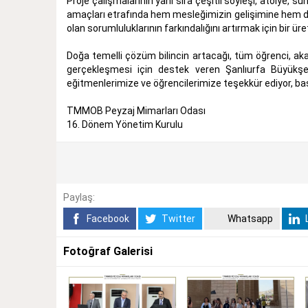
Proje çalışmalarının yanı sıra çeşitli söyleşi, atölye,
amaçları etrafında hem mesleğimizin gelişimine hem de öğ
olan sorumluluklarının farkındalığını artırmak için bir ü
Doğa temelli çözüm bilincin artacağı, tüm öğrenci, a
gerçekleşmesi için destek veren Şanlıurfa Büyükşeh
eğitmenlerimize ve öğrencilerimize teşekkür ediyor, başa
TMMOB Peyzaj Mimarları Odası
16. Dönem Yönetim Kurulu
Paylaş:
Facebook
Twitter
Whatsapp
L
Fotoğraf Galerisi