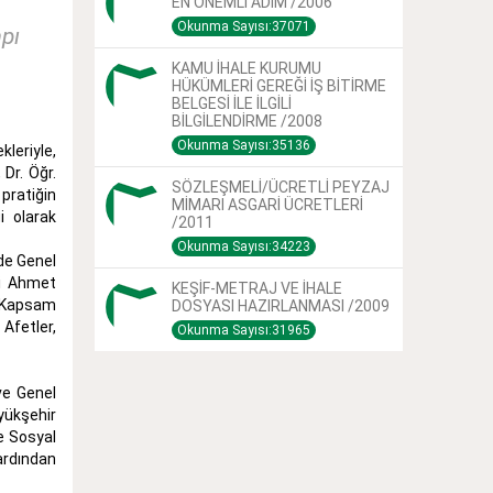
EN ÖNEMLİ ADIM /2006
Okunma Sayısı:37071
mpı
KAMU İHALE KURUMU
HÜKÜMLERİ GEREĞİ İŞ BİTİRME
BELGESİ İLE İLGİLİ
BİLGİLENDİRME /2008
Okunma Sayısı:35136
leriyle,
Dr. Öğr.
SÖZLEŞMELİ/ÜCRETLİ PEYZAJ
 pratiğin
MİMARI ASGARİ ÜCRETLERİ
ği olarak
/2011
Okunma Sayısı:34223
de Genel
li Ahmet
KEŞİF-METRAJ VE İHALE
, Kapsam
DOSYASI HAZIRLANMASI /2009
Afetler,
Okunma Sayısı:31965
ve Genel
yükşehir
e Sosyal
ardından