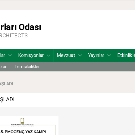
ları Odası
ARCHITECTS
lar
Komisyonlar
Mevzuat
Yayınlar
Etkinlikl
bzon
Temsilcilikler
AŞLADI
ŞLADI