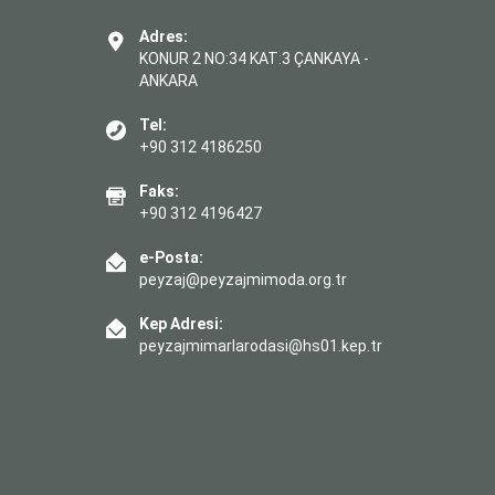
Adres:
KONUR 2 NO:34 KAT:3 ÇANKAYA -
ANKARA
Tel:
+90 312 4186250
Faks:
+90 312 4196427
e-Posta:
peyzaj@peyzajmimoda.org.tr
Kep Adresi:
peyzajmimarlarodasi@hs01.kep.tr