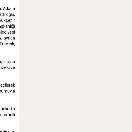
n, Adana
diroğlu,
yükşehir
aşkanlığı
lediyesi
, ayrıca
 Turmak,
e çalışma
Müzesi ve
geçilerek
unumuyla
anlıurfa
a temelli