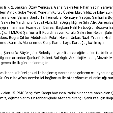
ş Işık, 2. Başkanı Özay Yerlikaya, Genel Sekreteri Nihan Yegin Yaraya
m Aytok, Şube Yedek Yönetim Kurulu Üyeleri Ebru Yıldız ve Dilay Zülka
manı Elvan Şahan, Şanlıurfa Temsilcisi Remziye Yayğın; Şanlıurfa Bü
kreter Yardımcısı Vedat Akıllı, İklim Değişikliği ve Sıfır Atık Dairesi B
ın, Tarımsal Hizmetler Dairesi Başkanı Halil Hatipoğlu, Bozava Be
ğlu, TMMOB Şanlıurfa İl Koordinasyon Kurulu Sekreteri Rojbin Şahin
ç, Büşra Çiftçi, Abdülkadir Polat, Hakan Unkur, Nazlı Yıldırım, Hilal
Ahmet Bürmek, Muhammed Garip Kama, Leyla Karaağaç katılmıştır.
, Şanlıurfa Büyükşehir Belediyesi yetkilileri ve eğitmenler ile birlikt
ilgilerin ardından Şanlıurfa Kalesi, Balıklıgöl, Arkeoloji Müzesi, Mozaik 
gecesi ile ilk gün sonlanmıştır.
Göbeklitepe kültürel gezisi ile başlamış sonrasında çalışma stüdyosuna 
Dr. Onur Kaya’nın çevrim içi bağlantısı ile afet yönetimini anlattığı s
ek olan 15. PMOGenç Yaz Kampı boyunca, tarihi bir değere sahip olan Ş
imiz, eğitmenlerimizin rehberliğinde afetlere dirençli Şanlıurfa için doğ