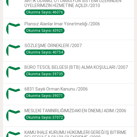
ARTIK ODAMIZ OTOMASYON SİSTEMİ ÜZERİNDEN
ÜYELERİMİZİN HİZMETİNE AÇILDI /2010
Okunma Sayısı:46076
Plansız Alanlar Imar Yönetmeliği /2006
Okunma Sayısı:43921
SÖZLEŞME ÖRNEKLERİ /2007
Okunma Sayısı:40754
BÜRO TESCİL BELGESİ (BTB) ALMA KOŞULLARI /2007
Okunma Sayısı:39735
6831 Sayılı Orman Kanunu /2006
Okunma Sayısı:39071
MESLEKİ TANINIRLIĞIMIZDAKİ EN ÖNEMLİ ADIM /2006
Okunma Sayısı:37072
KAMU İHALE KURUMU HÜKÜMLERİ GEREĞİ İŞ BİTİRME