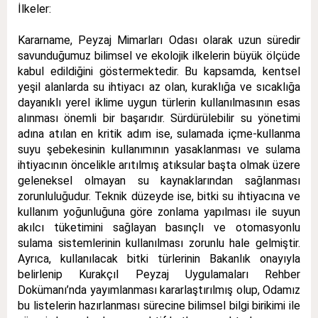
İlkeler:
Kararname, Peyzaj Mimarları Odası olarak uzun süredir
savunduğumuz bilimsel ve ekolojik ilkelerin büyük ölçüde
kabul edildiğini göstermektedir. Bu kapsamda, kentsel
yeşil alanlarda su ihtiyacı az olan, kuraklığa ve sıcaklığa
dayanıklı yerel iklime uygun türlerin kullanılmasının esas
alınması önemli bir başarıdır. Sürdürülebilir su yönetimi
adına atılan en kritik adım ise, sulamada içme-kullanma
suyu şebekesinin kullanımının yasaklanması ve sulama
ihtiyacının öncelikle arıtılmış atıksular başta olmak üzere
geleneksel olmayan su kaynaklarından sağlanması
zorunluluğudur. Teknik düzeyde ise, bitki su ihtiyacına ve
kullanım yoğunluğuna göre zonlama yapılması ile suyun
akılcı tüketimini sağlayan basınçlı ve otomasyonlu
sulama sistemlerinin kullanılması zorunlu hale gelmiştir.
Ayrıca, kullanılacak bitki türlerinin Bakanlık onayıyla
belirlenip Kurakçıl Peyzaj Uygulamaları Rehber
Dokümanı’nda yayımlanması kararlaştırılmış olup, Odamız
bu listelerin hazırlanması sürecine bilimsel bilgi birikimi ile