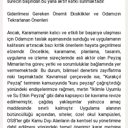
sürecin başından bu yana aktif katkı sunmaktadır.
Giderilmesi Gereken Önemli Eksiklikler ve Odamızın
Tekrarlanan Önerileri:
Ancak, Kararnamenin kalıcı ve etkili bir başarıya ulaşması
için Odamızın taslak aşamasında sunduğu ve uygulamanın
kalitesini artıracak bazı kritik önerilerin hayata geçirilmesi
elzemdir. Öncelikle, kararname; planlama, tasarım,
uygulama ve izleme süreçlerinde asli aktör olan Peyzaj
Mimarları'na görev, yetki ve sorumluluklar bağlamında yer
vermemektedir. Bu durum, bilimsel denetimi zayıflatma
riski taşımaktadır. Kavramsal çerçevede ise, "Kurakçıl
Peyzaj" teriminin kamuoyunda "kuru peyzajı" çağrıştırdığı
yönündeki endişelerimize rağmen, metin "İklimle Uyumlu
ve Su Etkin Peyzaj" gibi daha kapsayıcı bir kavrama revize
edilmemiştir; çağdaş yaklaşımlar yalnızca amaç
maddesinde sınırlı kalmıştır. Uygulama alanının
bütüncüllüğü açısından, siteler, özel okul kampüsleri,
OSB'ler gibi Kamu Dışı Alanların da kentsel su yönetimine
dahil edilmesi yönündeki temel önerimiz karar metnine