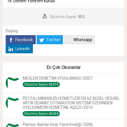
16. Dönem Yönetim Kurulu
Okunma Sayısı:
853
Paylaş:
Facebook
Twitter
Whatsapp
LinkedIn
En Çok Okunanlar
MESLEKİ DENETİM UYGULAMASI /2007
Okunma Sayısı:48475
PEYZAJ MİMARLIĞI HİZMETLERİ EN AZ BEDEL HESABI,
ARTIK ODAMIZ OTOMASYON SİSTEMİ ÜZERİNDEN
ÜYELERİMİZİN HİZMETİNE AÇILDI /2010
Okunma Sayısı:46084
Plansız Alanlar Imar Yönetmeliği /2006