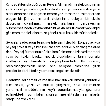
Konusu itibarıyla doğrudan Peyzaj Mimarlığı meslek disiplininin
yetki ve çalışma alanı içinde kalan bu yarışmanın, mesleki yetki
alanı olmamasına rağmen neredeyse tamamen mimarlardan
oluşan bir jüri ve mimarlık disiplinini önceleyen bir ekiple
duyuruya çıkarılması, meslek alanlarının çerçevesinin
bilinmemesinden kaynaklandığını ya da kasıtlı olarak yapıldığını
gösteren meslek alanımıza yönelik hukuksuz bir müdahaledir.
Sorunlar sadece jüri temsiliyeti ile sınırlı değildir.
Konusu açıkça
peyzaj projesi veya kentsel tasarım ağırlıklı olan yarışmalarda
dahi, Peyzaj Mimarlarının "ekip başı" olmasına izin verilmemesi
veya bu hakkın başka meslek disiplinlerine tanınması gibi
kısıtlayıcı uygulamalarla karşılaşılmaktadır
.
Bu durum,
meslektaşlarımızın kendi ana çalışma alanlarına giren
projelerde dahi liderlik yapmasını engellemektedir
.
Odamızın adil temsil ve mesleki hakların korunması yönündeki
tüm sözlü, yazılı ve hukuki girişimleri
, bazı kurumlarca
yönetmelik maddelerinin keyfi yorumlanmasıyla göz ardı
edilmektedir
.
Bu ihlaller silsilesi, meslektaşlarımızı yıllardır
mağdur etmektedir
.