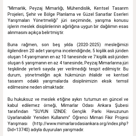
"Mimarlık, Peyzaj Mimarlığı, Mühendislik, Kentsel Tasarım
Projeleri, Şehir ve Bölge Planlama ve Güzel Sanatlar Eserleri
Yarışmaları Yönetmeliği"
jüri seçiminde, yarışma konusu
işlerin meslek disiplinlerinin ağırlığına uygun bir dağılımın esas
alınmasını açıkça belirtmiştir
.
Buna rağmen, son beş yılda (2020-2025) mesleğimizi
ilgilendiren 20 adet yarışma incelendiğinde;
5 kişilik asli jüriden
oluşan 14 yarışmanın en az 10 tanesinde ve 7 kişilik asli jüriden
oluşan 6 yarışmanın en az 4 tanesinde, Peyzaj Mimarlarına jüri
teşkilinde yeterli sayıda yer verilmediği tespit edilmiştir
.
Bu
durum, yönetmeliğin açık hükmünün ihlalidir ve kentsel
tasarım odaklı yarışmalarda disiplinimizin eksik temsil
edilmesine
neden olmaktadır.
Bu hukuksuz ve meslek etiğine aykırı tutumun en güncel ve
kabul edilemez örneği, Mimarlar Odası Ankara Şubesi
tarafından ‘’SUYUN İZİNDE: Gençlik Parkı Havuzunun
Uyarlanabilir Yeniden Kullanımı’’ Öğrenci Mimari Fikir Projesi
Yarışması (
http://www.mimarlarodasiankara.org/index.php?
Did=13740
) adıyla duyurulan yarışmadır.