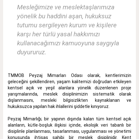
Mesleğimize ve meslektaşlarımıza
yönelik bu haddini aşan, hukuksuz
tutumu sergileyen kurum ve kişilere
karşı her türlü yasal hakkımızı
kullanacağımızı kamuoyuna saygıyla
duyururuz.
TMMOB Peyzaj Mimarları Odası olarak, kentlerimizin
geleceğini şekillendiren, yaşam kalitemizi doğrudan etkileyen
kentsel açık ve yeşil alanlara yönelik düzenlenen proje
yarışmalarında, meslek disiplinimizin sistematik olarak
dışlanmasını, mesleki bilgisizlikten kaynaklanan ve
hukuksuzca yapılan hak ihlallerini şiddetle kınıyoruz.
Peyzaj Mimarlığı; bir yapının dışında kalan tüm kentsel açık
alanların, kütle-boşluk ilişkisi içinde, ekolojik veri tabanlı bir
disiplinle planlanması, tasarlanması, uygulanması ve yönetimi
konusunda ihtisas sahibi bir meslek disiplinidir
.
Kent