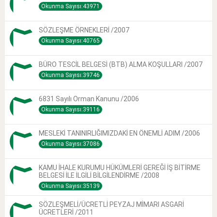
Okunma Sayısı:43971
SÖZLEŞME ÖRNEKLERİ /2007
Okunma Sayısı:40765
BÜRO TESCİL BELGESİ (BTB) ALMA KOŞULLARI /2007
Okunma Sayısı:39746
6831 Sayılı Orman Kanunu /2006
Okunma Sayısı:39116
MESLEKİ TANINIRLIĞIMIZDAKİ EN ÖNEMLİ ADIM /2006
Okunma Sayısı:37086
KAMU İHALE KURUMU HÜKÜMLERİ GEREĞİ İŞ BİTİRME
BELGESİ İLE İLGİLİ BİLGİLENDİRME /2008
Okunma Sayısı:35139
SÖZLEŞMELİ/ÜCRETLİ PEYZAJ MİMARI ASGARİ
ÜCRETLERİ /2011