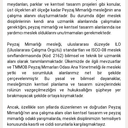
meydanları, parklar ve kentsel tasarım projeleri gibi konular,
üst ölçekten alt ölçeğe kadar Peyzaj Mimarlığı mesleğinin ana
çalışma alanını oluşturmaktadır
. Bu durumda diğer meslek
disiplinlerinin kendi ana uzmanlık alanlarında çalışmaları
gerektiğini, peyzaj mimarlığı ve kentsel tasarım alanlarında ise
yardımcı meslek olduklarını unutmamaları gerekmektedir.
Peyzaj Mimarlığı mesleği, uluslararası düzeyde ILO
(Uluslararası Çalışma Örgütü) standartları ve ISCO-08 meslek
sınıflandırmasında (Kod: 2162) bilimsel ve teknik bir uzmanlık
alanı olarak tanımlanmaktadır. Ülkemizde de ilgili mevzuatlar
ve TMMOB Peyzaj Mimarları Odası Ana Yönetmeliği ile mesleki
yetki ve sorumluluk alanlarımız net bir şekilde
çerçevelenmiştir. Bu yasal ve bilimsel dayanaklar,
mesleğimizin kentsel planlama ve tasarım süreçlerindeki
rolünün vazgeçilmezliğini ve hukuksallığını şüpheye yer
bırakmayacak şekilde ortaya koymaktadır.
Ancak, özellikle son yıllarda düzenlenen ve doğrudan Peyzaj
Mimarlığı'nın ana çalışma alanı olan kentsel tasarım ve peyzaj
mimarlığı odaklı yarışmalarda, meslek disiplinimizin temsiliyeti
konusunda kasıtlı ve ciddi sorunlarla karşılaşmaktayız
.