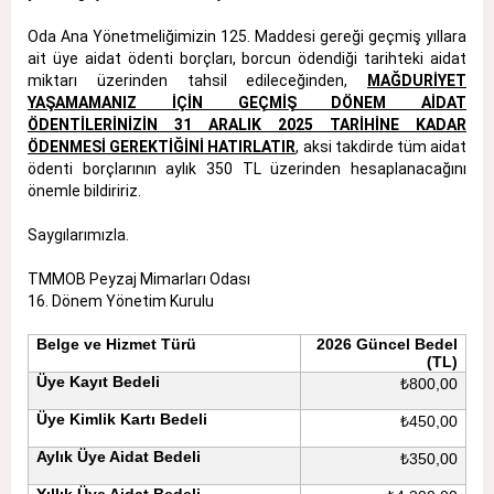
Oda Ana Yönetmeliğimizin 125. Maddesi gereği geçmiş yıllara
ait üye aidat ödenti borçları, borcun ödendiği tarihteki aidat
miktarı üzerinden tahsil edileceğinden,
MAĞDURİYET
YAŞAMAMANIZ İÇİN GEÇMİŞ DÖNEM AİDAT
ÖDENTİLERİNİZİN 31 ARALIK 2025 TARİHİNE KADAR
ÖDENMESİ GEREKTİĞİNİ HATIRLATIR
, aksi takdirde tüm aidat
ödenti borçlarının aylık 350 TL üzerinden hesaplanacağını
önemle bildiririz.
Saygılarımızla.
TMMOB Peyzaj Mimarları Odası
16. Dönem Yönetim Kurulu
Belge ve Hizmet Türü
2026 Güncel Bedel
(TL)
Üye Kayıt Bedeli
₺800,00
Üye Kimlik Kartı Bedeli
₺450,00
Aylık Üye Aidat Bedeli
₺350,00