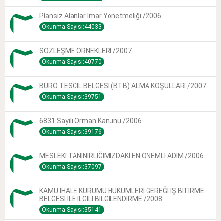
Plansız Alanlar Imar Yönetmeliği /2006
Okunma Sayısı:44033
SÖZLEŞME ÖRNEKLERİ /2007
Okunma Sayısı:40770
BÜRO TESCİL BELGESİ (BTB) ALMA KOŞULLARI /2007
Okunma Sayısı:39751
6831 Sayılı Orman Kanunu /2006
Okunma Sayısı:39176
MESLEKİ TANINIRLIĞIMIZDAKİ EN ÖNEMLİ ADIM /2006
Okunma Sayısı:37097
KAMU İHALE KURUMU HÜKÜMLERİ GEREĞİ İŞ BİTİRME
BELGESİ İLE İLGİLİ BİLGİLENDİRME /2008
Okunma Sayısı:35141