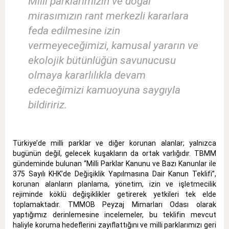
Milli parklarımızın ve doğal
mirasımızın rant merkezli kararlara
feda edilmesine izin
vermeyeceğimizi, kamusal yararın ve
ekolojik bütünlüğün savunucusu
olmaya kararlılıkla devam
edeceğimizi kamuoyuna saygıyla
bildiririz.
Türkiye’de milli parklar ve diğer korunan alanlar; yalnızca
bugünün değil, gelecek kuşakların da ortak varlığıdır
.
TBMM
gündeminde bulunan “Milli Parklar Kanunu ve Bazı Kanunlar ile
375 Sayılı KHK’de Değişiklik Yapılmasına Dair Kanun Teklifi”,
korunan alanların planlama, yönetim, izin ve işletmecilik
rejiminde köklü değişiklikler getirerek yetkileri tek elde
toplamaktadır
.
TMMOB Peyzaj Mimarları Odası olarak
yaptığımız derinlemesine incelemeler, bu teklifin mevcut
haliyle koruma hedeflerini zayıflattığını ve milli parklarımızı geri