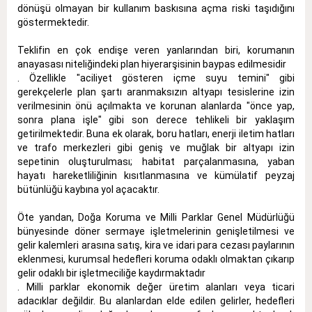
dönüşü olmayan bir kullanım baskısına açma riski taşıdığını
göstermektedir
.
Teklifin en çok endişe veren yanlarından biri, korumanın
anayasası niteliğindeki plan hiyerarşisinin baypas edilmesidir
.
Özellikle "aciliyet gösteren içme suyu temini" gibi
gerekçelerle plan şartı aranmaksızın altyapı tesislerine izin
verilmesinin önü açılmakta ve korunan alanlarda "önce yap,
sonra plana işle" gibi son derece tehlikeli bir yaklaşım
getirilmektedir
.
Buna ek olarak, boru hatları, enerji iletim hatları
ve trafo merkezleri gibi geniş ve muğlak bir altyapı izin
sepetinin oluşturulması; habitat parçalanmasına, yaban
hayatı hareketliliğinin kısıtlanmasına ve kümülatif peyzaj
bütünlüğü kaybına yol açacaktır
.
Öte yandan, Doğa Koruma ve Milli Parklar Genel Müdürlüğü
bünyesinde döner sermaye işletmelerinin genişletilmesi ve
gelir kalemleri arasına satış, kira ve idari para cezası paylarının
eklenmesi, kurumsal hedefleri koruma odaklı olmaktan çıkarıp
gelir odaklı bir işletmeciliğe kaydırmaktadır
.
Milli parklar ekonomik değer üretim alanları veya ticari
adacıklar değildir
.
Bu alanlardan elde edilen gelirler, hedefleri