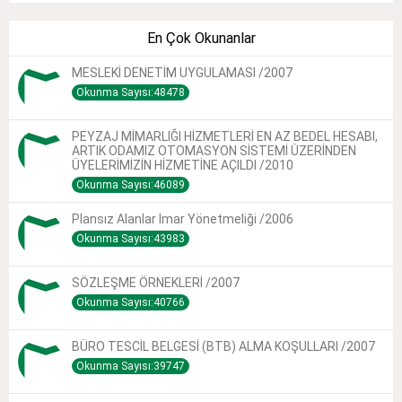
En Çok Okunanlar
MESLEKİ DENETİM UYGULAMASI /2007
Okunma Sayısı:48478
PEYZAJ MİMARLIĞI HİZMETLERİ EN AZ BEDEL HESABI,
ARTIK ODAMIZ OTOMASYON SİSTEMİ ÜZERİNDEN
ÜYELERİMİZİN HİZMETİNE AÇILDI /2010
Okunma Sayısı:46089
Plansız Alanlar Imar Yönetmeliği /2006
Okunma Sayısı:43983
SÖZLEŞME ÖRNEKLERİ /2007
Okunma Sayısı:40766
BÜRO TESCİL BELGESİ (BTB) ALMA KOŞULLARI /2007
Okunma Sayısı:39747