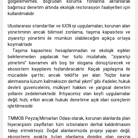
gölgelememeli; doğrudan koruma fonlarına aktarılarak
bağımsız denetim altında ekolojik restorasyon faaliyetleri için
kullanılmalıdır
.
Uluslararası standartlar ve IUCN iyi uygulamaları, korunan alan
yönetiminin ancak bilimsel zonlama, taşıma kapasitesi ve
ziyaretçi yönetimi ile mümkün olabileceğini açıkça ortaya
koymaktadır
.
Taşıma kapasitesi hesaplanmadan ve ekolojik eşikler
belirlenmeden yapılacak her türlü müdahale, "ziyaretçi
yönetimi" kavramını altı boş bir slogana dönüştürecek ve
ekosistem kayıplarını hızlandıracaktır
.
Kaçak yapılaşma ile
mücadele şarttır; ancak teklifte yer alan "hiçbir karar
alınmasına lüzum kalmaksızın derhal yıkım" gibi ifadeler, hukuk
devleti güvencelerini, mülkiyet hakkını ve yargısal denetim
yollarını zedelemektedir
.
İhtiyacımız olan keyfi uygulamalar
değil; hızlı, etkin ancak hukuki denetime açık idari süreçlerin
işletilmesidir
.
TMMOB Peyzaj Mimarları Odası olarak, korunan alanlarda plan
hiyerarşisini zayıflatan tüm istisnaların derhal kaldırılmasını
talep etmekteyiz
.
Doğal alanlarımızda projeyi yapan değil,
ekosistemi ayakta tutan planlama disiplini olan peyzaj