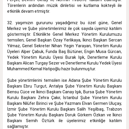
Törenlerin ardından müzik dinletisi ve kutlama kokteyli ile
etkinlik devam etmiştir.
32. yaşımızın gururunu yaşadığımız bu özel güne, Genel
Merkez ve Şube yönetimlerimiz ile çok sayıda üyemiz katılım
göstermiştir. Etkinlikte Genel Merkez Yönetim Kurulumuzu
temsilen; Genel Başkan Özay Yerlikaya, İkinci Başkan Sercan
Yılmaz, Genel Sekreter Nihan Yegin Yarayan, Yönetim Kurulu
Üyeleri Alper Çabuk, Funda Baş Bütüner, Engin Musa Gürcan,
Yedek Yönetim Kurulu Üyesi Burak Işık, Denetleme Kurulu
Başkanı Alican Turgay Sezer ve Denetleme Kurulu Yedek Üyesi
Muhammed Kemal Hatipoğlu hazır bulunmuştur.
Şube yönetimlerini temsilen ise Adana Şube Yönetim Kurulu
Başkanı Ebru Turgut, Antalya Şube Yönetim Kurulu Başkanı
Bensu Cüce ve İkinci Başkanı Canay Işık, Bursa Şube Yönetim
Kurulu Başkanı Zehra Çakır, İstanbul Şube Yönetim Kurulu
Başkanı Nilüfer Birinci ve Şube Yazmanı Elvan Germen Uluçay,
İzmir Şube Yönetim Kurulu Başkanı Salih Yeşilbaş, Trabzon
Şube Yönetim Kurulu Başkanı Doruk Görkem Özkan ve İkinci
Başkanı Semih Öztürk ile üyelerimiz etkinliğe katılım
sağlamıştır.