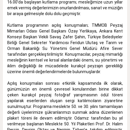
16.00’da başlayan kutlama programı; mesleğimize uzun yıllar
emek vermiş değerlerimizin onurlandırılması, sanat ve müziğin
bir araya gelmesiyle dolu dolu geçmiştir.
Kutlama programının açılış konuşmaları; TMMOB Peyzaj
Mimarları Odası Genel Başkanı Özay Yerlikaya, Ankara Kent
Konseyi Başkan Vekili Savaş Zafer Şahin, Türkiye Belediyeler
Birliği Genel Sekreter Yardımcısı Feridun Ulutaş ve Tarım ve
Orman Bakanlığı Su Yönetimi Genel Müdürü Afire Sever
tarafından gerçekleştirilmiştir. Konuşmacılar, peyzaj mimarlığı
mesleğinin kentsel ve kırsal alanlardaki önemi, su yönetimi ve
iklim değişikliği ile mücadelede kurakçıl peyzajın gerekliliği
üzerine önemli değerlendirmelerde bulunmuşlardır.
Açılış konuşmaları sonrası etkinlik kapsamında ilk olarak,
günümüzün en önemli çevresel konularından birine dikkat
çeken kurakçıl peyzaj fotoğraf yarışmasının ödül töreni
yapılarak eserlerden oluşan sergi katılımcıların ziyaretine
sunulmuştur. Programa meslekte 50. ve 30. yılını tamamlayan
değerli üyelerimize şükranlarımızı sunmak adına düzenlenen
plaket töreni ile devam edilmiştir. Odamız tarafından bu yıl
verilmeye başlanan Meslekte 50. Yıl Plaketleri Prof. Dr. Halim
Perçin, Devrim Oktay ve Nermin Tirben’e takdim edilmiştir.