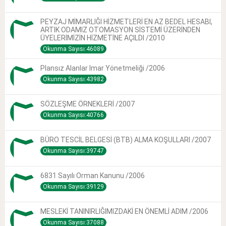
PEYZAJ MİMARLIĞI HİZMETLERİ EN AZ BEDEL HESABI,
ARTIK ODAMIZ OTOMASYON SİSTEMİ ÜZERİNDEN
ÜYELERİMİZİN HİZMETİNE AÇILDI /2010
Okunma Sayısı:46089
Plansız Alanlar Imar Yönetmeliği /2006
Okunma Sayısı:43982
SÖZLEŞME ÖRNEKLERİ /2007
Okunma Sayısı:40766
BÜRO TESCİL BELGESİ (BTB) ALMA KOŞULLARI /2007
Okunma Sayısı:39747
6831 Sayılı Orman Kanunu /2006
Okunma Sayısı:39129
MESLEKİ TANINIRLIĞIMIZDAKİ EN ÖNEMLİ ADIM /2006
Okunma Sayısı:37088