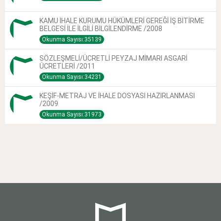
KAMU İHALE KURUMU HÜKÜMLERİ GEREĞİ İŞ BİTİRME
BELGESİ İLE İLGİLİ BİLGİLENDİRME /2008
Okunma Sayısı:35139
SÖZLEŞMELİ/ÜCRETLİ PEYZAJ MİMARI ASGARİ
ÜCRETLERİ /2011
Okunma Sayısı:34231
KEŞİF-METRAJ VE İHALE DOSYASI HAZIRLANMASI
/2009
Okunma Sayısı:31973