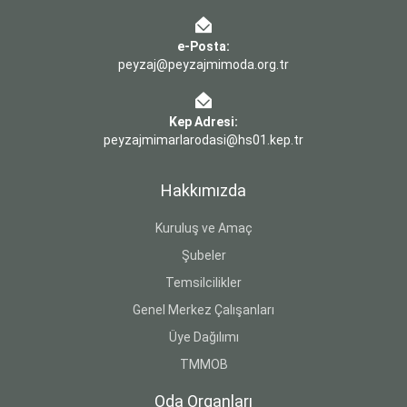
e-Posta:
peyzaj@peyzajmimoda.org.tr
Kep Adresi:
peyzajmimarlarodasi@hs01.kep.tr
Hakkımızda
Kuruluş ve Amaç
Şubeler
Temsilcilikler
Genel Merkez Çalışanları
Üye Dağılımı
TMMOB
Oda Organları