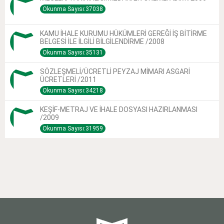
Okunma Sayısı:37038
KAMU İHALE KURUMU HÜKÜMLERİ GEREĞİ İŞ BİTİRME
BELGESİ İLE İLGİLİ BİLGİLENDİRME /2008
Okunma Sayısı:35131
SÖZLEŞMELİ/ÜCRETLİ PEYZAJ MİMARI ASGARİ
ÜCRETLERİ /2011
Okunma Sayısı:34218
KEŞİF-METRAJ VE İHALE DOSYASI HAZIRLANMASI
/2009
Okunma Sayısı:31959