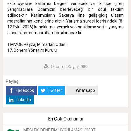
ekip üyesine katılımcı belgesi verilecek ve ilk üçe giren
yarışmacılara Odamızın belirleyeceği bir ödül takdim
edilecektir. Katılımcıların Sakarya iline geliş-gidiş ulaşım
masraflarının kendilerine aittir. Yarışma süresi içerisindeki (8-
12 Eylül 2026) konaklama, yemek ve konaklama yeri – yarışma
alanı transfer masrafları karşılanacaktır.
TMMOB Peyzaj Mimarları Odası
17. Dönem Yönetim Kurulu
Okunma Sayısı:
989
Paylaş:
Facebook
Twitter
Whatsapp
LinkedIn
En Çok Okunanlar
MESLEKİ DENETİM UYGULAMASI /2007