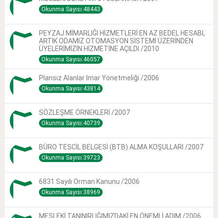
Okunma Sayısı:48443
PEYZAJ MİMARLIĞI HİZMETLERİ EN AZ BEDEL HESABI,
ARTIK ODAMIZ OTOMASYON SİSTEMİ ÜZERİNDEN
ÜYELERİMİZİN HİZMETİNE AÇILDI /2010
Okunma Sayısı:46057
Plansız Alanlar Imar Yönetmeliği /2006
Okunma Sayısı:43814
SÖZLEŞME ÖRNEKLERİ /2007
Okunma Sayısı:40739
BÜRO TESCİL BELGESİ (BTB) ALMA KOŞULLARI /2007
Okunma Sayısı:39723
6831 Sayılı Orman Kanunu /2006
Okunma Sayısı:38969
MESLEKİ TANINIRLIĞIMIZDAKİ EN ÖNEMLİ ADIM /2006