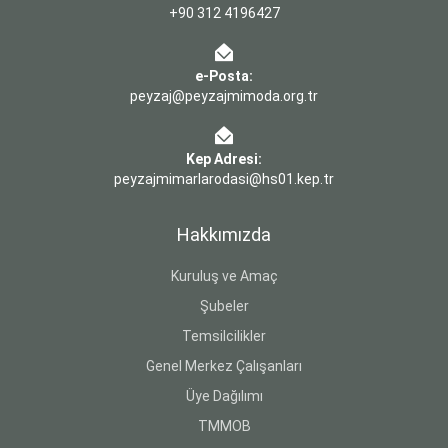
+90 312 4196427
e-Posta:
peyzaj@peyzajmimoda.org.tr
Kep Adresi:
peyzajmimarlarodasi@hs01.kep.tr
Hakkımızda
Kuruluş ve Amaç
Şubeler
Temsilcilikler
Genel Merkez Çalışanları
Üye Dağılımı
TMMOB