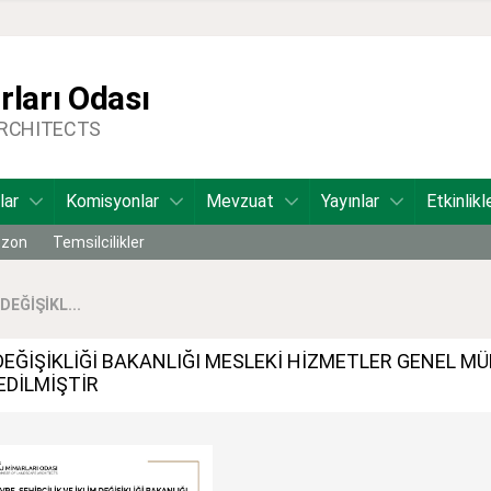
ları Odası
ARCHITECTS
lar
Komisyonlar
Mevzuat
Yayınlar
Etkinlikl
bzon
Temsilcilikler
DEĞİŞİKL...
İM DEĞİŞİKLİĞİ BAKANLIĞI MESLEKİ HİZMETLER GENEL M
EDİLMİŞTİR