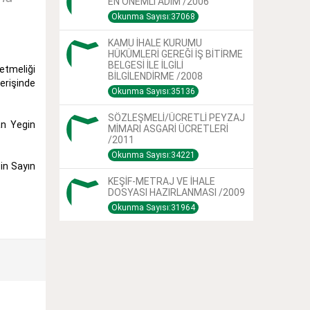
EN ÖNEMLİ ADIM /2006
Okunma Sayısı:37068
KAMU İHALE KURUMU
HÜKÜMLERİ GEREĞİ İŞ BİTİRME
BELGESİ İLE İLGİLİ
netmeliği
BİLGİLENDİRME /2008
verişinde
Okunma Sayısı:35136
SÖZLEŞMELİ/ÜCRETLİ PEYZAJ
an Yegin
MİMARI ASGARİ ÜCRETLERİ
/2011
Okunma Sayısı:34221
çin Sayın
KEŞİF-METRAJ VE İHALE
DOSYASI HAZIRLANMASI /2009
Okunma Sayısı:31964