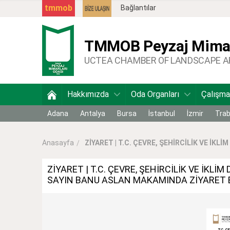
tmmob
Bağlantılar
TMMOB
Peyzaj Mimar
UCTEA CHAMBER OF LANDSCAPE 
Hakkımızda
Oda Organları
Çalışma
Adana
Antalya
Bursa
İstanbul
İzmir
Tra
ZİYARET | T.C. ÇEVRE, ŞEHİRCİLİK VE İKLİM 
Anasayfa
ZİYARET | T.C. ÇEVRE, ŞEHİRCİLİK VE İKL
SAYIN BANU ASLAN MAKAMINDA ZİYARET 