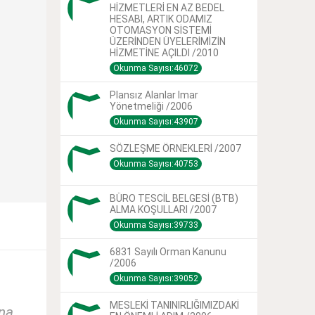
HİZMETLERİ EN AZ BEDEL
HESABI, ARTIK ODAMIZ
OTOMASYON SİSTEMİ
ÜZERİNDEN ÜYELERİMİZİN
HİZMETİNE AÇILDI /2010
Okunma Sayısı:46072
Plansız Alanlar Imar
Yönetmeliği /2006
Okunma Sayısı:43907
SÖZLEŞME ÖRNEKLERİ /2007
Okunma Sayısı:40753
BÜRO TESCİL BELGESİ (BTB)
ALMA KOŞULLARI /2007
Okunma Sayısı:39733
6831 Sayılı Orman Kanunu
/2006
Okunma Sayısı:39052
MESLEKİ TANINIRLIĞIMIZDAKİ
ına