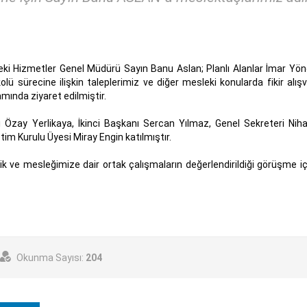
esleki Hizmetler Genel Müdürü Sayın Banu Aslan; Planlı Alanlar İmar Yö
kolü sürecine ilişkin taleplerimiz ve diğer mesleki konularda fikir alış
nda ziyaret edilmiştir.
Özay Yerlikaya, İkinci Başkanı Sercan Yılmaz, Genel Sekreteri Nih
im Kurulu Üyesi Miray Engin katılmıştır.
lik ve mesleğimize dair ortak çalışmaların değerlendirildiği görüşme i
Okunma Sayısı:
204