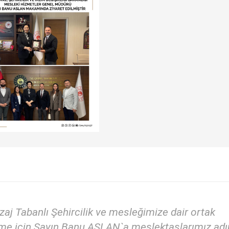
zaj Tabanlı Şehircilik ve mesleğimize dair ortak
üşme için Sayın Banu ASLAN`a meslektaşlarımız ad