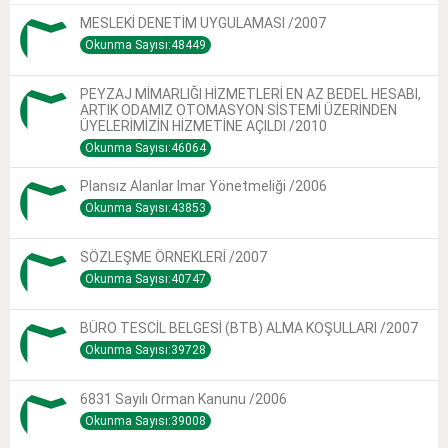
MESLEKİ DENETİM UYGULAMASI /2007
Okunma Sayısı:48449
PEYZAJ MİMARLIĞI HİZMETLERİ EN AZ BEDEL HESABI,
ARTIK ODAMIZ OTOMASYON SİSTEMİ ÜZERİNDEN
ÜYELERİMİZİN HİZMETİNE AÇILDI /2010
Okunma Sayısı:46064
Plansız Alanlar Imar Yönetmeliği /2006
Okunma Sayısı:43853
SÖZLEŞME ÖRNEKLERİ /2007
Okunma Sayısı:40747
BÜRO TESCİL BELGESİ (BTB) ALMA KOŞULLARI /2007
Okunma Sayısı:39728
6831 Sayılı Orman Kanunu /2006
Okunma Sayısı:39008