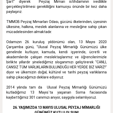
Şart" diyerek Peyzaj Mimarı istihdamının ivedilikle
gerçekleştirilmesi gerekliliğini kamuoyu önünde bir kez daha
paylaşırız.
TMMOB Peyzaj Mimarları Odası, gücünü ilkelerinden, üyesinin
ülkesine, halkına, meslek alanlarına ve mesleğine sahip çıkan
mücadelesinden almaktadır.
Odamızın 26. kuruluş yıldönümü olan, 13 Mayıs 2020
Çarşamba günü, "Ulusal Peyzaj Mimarlığı Günümüzü ülke
genelinde kutluyor, kamuda, kendi işyerinde, ücretli ve
akademilerde çalışan meslektaşlarımız ve öğrencilerimizle
birlikte yıllardır yinelediğimiz sloganımızı geliştirerek "CANLI,
CANSIZ TÜM VARLIKLARIN BULUNDUĞU HER YERDE BİZ VARIZ!"
diyor ve ülkemizin doğal, kültürel ve tarihi peyzaj varlıklarına
sahip çıkacağımızı deklare ediyoruz.
2014 yılında tam da Ulusal Peyzaj Mimarlığı Günümüzü
kutladığımız 13 Mayıs`ta yaşanan Soma faciasında
kaybettiğimiz 301 canımızı anıyor, saygıyla selamlıyoruz.
26. YAŞIMIZDA 13 MAYIS ULUSAL PEYZAJ MİMARLIĞI
GÜNÜMÜZ KUTLU OLSUN!