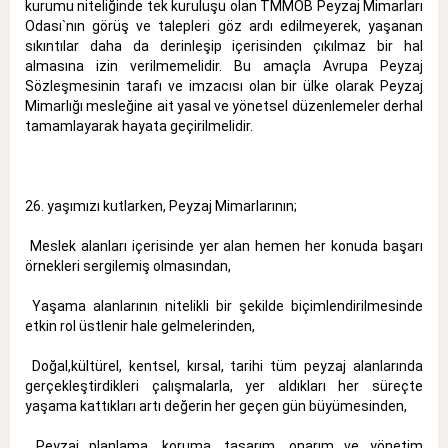
kurumu niteliğinde tek kuruluşu olan TMMOB Peyzaj Mimarları
Odası`nın görüş ve talepleri göz ardı edilmeyerek, yaşanan
sıkıntılar daha da derinleşip içerisinden çıkılmaz bir hal
almasına izin verilmemelidir. Bu amaçla Avrupa Peyzaj
Sözleşmesinin tarafı ve imzacısı olan bir ülke olarak Peyzaj
Mimarlığı mesleğine ait yasal ve yönetsel düzenlemeler derhal
tamamlayarak hayata geçirilmelidir.
26. yaşımızı kutlarken, Peyzaj Mimarlarının;
 Meslek alanları içerisinde yer alan hemen her konuda başarı
örnekleri sergilemiş olmasından,
 Yaşama alanlarının nitelikli bir şekilde biçimlendirilmesinde
etkin rol üstlenir hale gelmelerinden,
 Doğal,kültürel, kentsel, kırsal, tarihi tüm peyzaj alanlarında
gerçekleştirdikleri çalışmalarla, yer aldıkları her süreçte
yaşama kattıkları artı değerin her geçen gün büyümesinden,
 Peyzaj planlama, koruma, tasarım, onarım ve yönetim