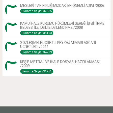
MESLEKİ TANINIRLIĞIMIZDAKİ EN ÖNEMLİ ADIM /2006
Okunma Sayısı:37055
KAMU İHALE KURUMU HÜKÜMLERİ GEREĞİ İŞ BİTİRME
BELGESİ İLE İLGİLİ BİLGİLENDİRME /2008
Okunma Sayısı:35133
SÖZLEŞMELİ/ÜCRETLİ PEYZAJ MİMARI ASGARİ
ÜCRETLERİ /2011
Okunma Sayısı:34219
KEŞİF-METRAJ VE İHALE DOSYASI HAZIRLANMASI
/2009
Okunma Sayısı:31961