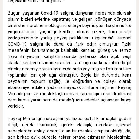
teşekkürlerimizi sunuyoruz.
Bugün yaşanan Covid-19 salgını, dünyanın neresinde olursak
olalım bizleri evlerine kapatmış ve gelişen, dönüşen dünyada
bir sistem problemi olduğunu ortaya koymuştur. Başta nüfus
yoğunluğunun yaşadığı kentler olmak üzere, tüm insan
yerleşimlerinde yanlış peyzaj politikaları uygulandığı küresel
COVID-19 salgını ile daha da fark edilir olmuştur. Fiziki
mesafenin korunamadığı kalabalık kentler, güneş ve temiz
hava ihtiyacının karşılanmasında yetersiz olan açık yeşil
alanlar kentlerimizin içerisinden rant uğruna kopartılan doğal
alanlar nedeniyle virüs kentlerde hızla yayılmış ve faturası tüm
toplumlar için çok ağır olmuştur. Böyle bir durumda kent
peyzajının toplum sağlığı ile doğrudan ve dolaylı olarak
ekonomiye etkileri yadsınamayacaktır. Buna rağmen Peyzaj
Mimarlığının ve meslektaşlarımızın tanınırlığının sınırlı olması
hem kamu yararı hem de mesleği icra edenler açısından kaygı
vericidir.
Peyzaj Mimarlığı mesleğinin yalnızca estetik amaçlar güden
değil, gerek ekonomik, gerek ekolojik, gerekse işlevsel
sebeplerden dolayı önemli olan bir meslek disiplini olduğu da,
son birkaç aylık süreçle tekrar ortaya çıkmıştır. Mesleğimiz;