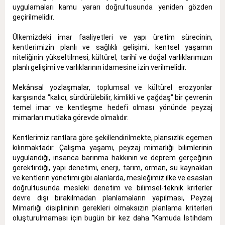
uygulamaları kamu yararı doğrultusunda yeniden gözden
geçirilmelidir.
Ülkemizdeki imar faaliyetleri ve yapı üretim sürecinin,
kentlerimizin planlı ve sağlıklı gelişimi, kentsel yaşamın
niteliğinin yükseltilmesi, kültürel, tarihî ve doğal varlıklarımızın
planlı gelişimi ve varlıklarının idamesine izin verilmelidir.
Mekânsal yozlaşmalar, toplumsal ve kültürel erozyonlar
karşısında "kalıcı, sürdürülebilir, kimlikli ve çağdaş" bir çevrenin
temel imar ve kentleşme hedefi olması yönünde peyzaj
mimarları mutlaka görevde olmalıdır.
Kentlerimiz rantlara göre şekillendirilmekte, plansızlık egemen
kılınmaktadır. Çalışma yaşamı, peyzaj mimarlığı bilimlerinin
uygulandığı, insanca barınma hakkının ve deprem gerçeğinin
gerektirdiği, yapı denetimi, enerji, tarım, orman, su kaynakları
ve kentlerin yönetimi gibi alanlarda, mesleğimiz ilke ve esasları
doğrultusunda mesleki denetim ve bilimsel-teknik kriterler
devre dışı bırakılmadan planlamaların yapılması, Peyzaj
Mimarlığı disiplininin gerekleri olmaksızın planlama kriterleri
oluşturulmaması için bugün bir kez daha "Kamuda İstihdam