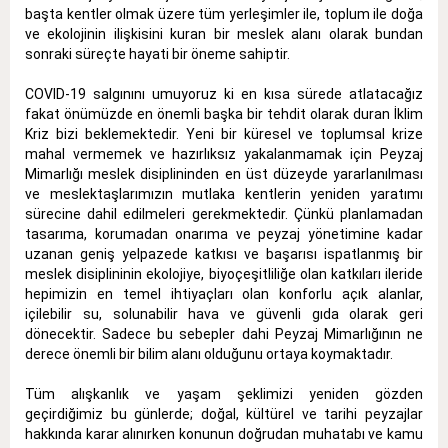
başta kentler olmak üzere tüm yerleşimler ile, toplum ile doğa
ve ekolojinin ilişkisini kuran bir meslek alanı olarak bundan
sonraki süreçte hayati bir öneme sahiptir.
COVID-19 salgınını umuyoruz ki en kısa sürede atlatacağız
fakat önümüzde en önemli başka bir tehdit olarak duran İklim
Kriz bizi beklemektedir. Yeni bir küresel ve toplumsal krize
mahal vermemek ve hazırlıksız yakalanmamak için Peyzaj
Mimarlığı meslek disiplininden en üst düzeyde yararlanılması
ve meslektaşlarımızın mutlaka kentlerin yeniden yaratımı
sürecine dahil edilmeleri gerekmektedir. Çünkü planlamadan
tasarıma, korumadan onarıma ve peyzaj yönetimine kadar
uzanan geniş yelpazede katkısı ve başarısı ispatlanmış bir
meslek disiplininin ekolojiye, biyoçeşitliliğe olan katkıları ileride
hepimizin en temel ihtiyaçları olan konforlu açık alanlar,
içilebilir su, solunabilir hava ve güvenli gıda olarak geri
dönecektir. Sadece bu sebepler dahi Peyzaj Mimarlığının ne
derece önemli bir bilim alanı olduğunu ortaya koymaktadır.
Tüm alışkanlık ve yaşam şeklimizi yeniden gözden
geçirdiğimiz bu günlerde; doğal, kültürel ve tarihi peyzajlar
hakkında karar alınırken konunun doğrudan muhatabı ve kamu