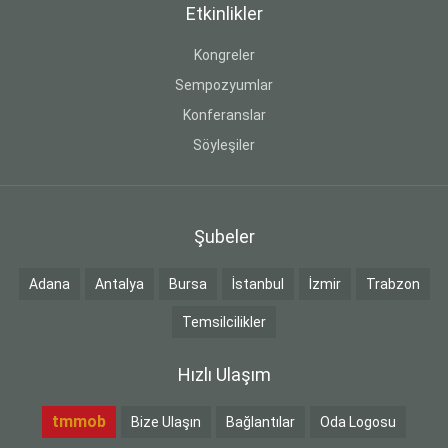
Etkinlikler
Kongreler
Sempozyumlar
Konferanslar
Söyleşiler
Şubeler
Adana
Antalya
Bursa
İstanbul
İzmir
Trabzon
Temsilcilikler
Hızlı Ulaşım
tmmob
Bize Ulaşın
Bağlantılar
Oda Logosu