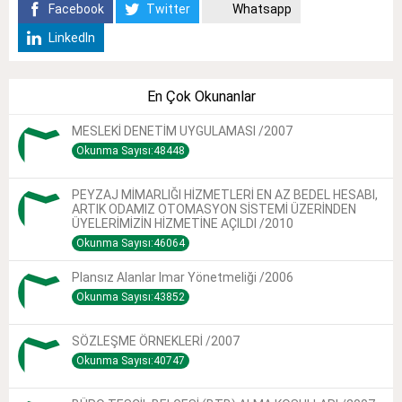
Facebook
Twitter
Whatsapp
LinkedIn
En Çok Okunanlar
MESLEKİ DENETİM UYGULAMASI /2007
Okunma Sayısı:48448
PEYZAJ MİMARLIĞI HİZMETLERİ EN AZ BEDEL HESABI,
ARTIK ODAMIZ OTOMASYON SİSTEMİ ÜZERİNDEN
ÜYELERİMİZİN HİZMETİNE AÇILDI /2010
Okunma Sayısı:46064
Plansız Alanlar Imar Yönetmeliği /2006
Okunma Sayısı:43852
SÖZLEŞME ÖRNEKLERİ /2007
Okunma Sayısı:40747