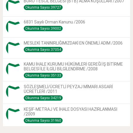
BÜRO TESCİL BELGESİ (BTB) ALMA KOŞULLARI /2007
Okunma Sayısı:39727
6831 Sayılı Orman Kanunu /2006
Okunma Sayısı:39002
MESLEKİ TANINIRLIĞIMIZDAKİ EN ÖNEMLİ ADIM /2006
Okunma Sayısı:37054
KAMU İHALE KURUMU HÜKÜMLERİ GEREĞİ İŞ BİTİRME
BELGESİ İLE İLGİLİ BİLGİLENDİRME /2008
Okunma Sayısı:35133
SÖZLEŞMELİ/ÜCRETLİ PEYZAJ MİMARI ASGARİ
ÜCRETLERİ /2011
Okunma Sayısı:34219
KEŞİF-METRAJ VE İHALE DOSYASI HAZIRLANMASI
/2009
Okunma Sayısı:31960