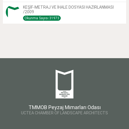
KEŞİF-METRAJ VE İHALE DOSYASI HAZIRLANMASI
/2009
Okunma Sayısı:31973
TMMOB Peyzaj Mimarları Odası
UCTEA CHAMBER OF LANDSCAPE ARCHITECTS