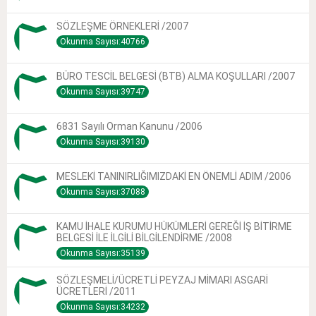
SÖZLEŞME ÖRNEKLERİ /2007
Okunma Sayısı:40766
BÜRO TESCİL BELGESİ (BTB) ALMA KOŞULLARI /2007
Okunma Sayısı:39747
6831 Sayılı Orman Kanunu /2006
Okunma Sayısı:39130
MESLEKİ TANINIRLIĞIMIZDAKİ EN ÖNEMLİ ADIM /2006
Okunma Sayısı:37088
KAMU İHALE KURUMU HÜKÜMLERİ GEREĞİ İŞ BİTİRME
BELGESİ İLE İLGİLİ BİLGİLENDİRME /2008
Okunma Sayısı:35139
SÖZLEŞMELİ/ÜCRETLİ PEYZAJ MİMARI ASGARİ
ÜCRETLERİ /2011
Okunma Sayısı:34232