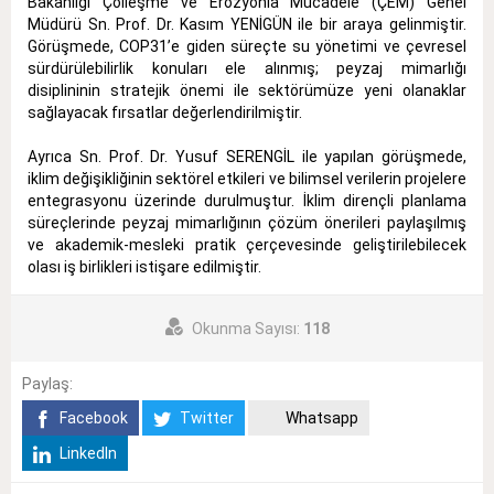
Bakanlığı Çölleşme ve Erozyonla Mücadele (ÇEM) Genel
Müdürü Sn. Prof. Dr. Kasım YENİGÜN ile bir araya gelinmiştir.
Görüşmede, COP31’e giden süreçte su yönetimi ve çevresel
sürdürülebilirlik konuları ele alınmış; peyzaj mimarlığı
disiplininin stratejik önemi ile sektörümüze yeni olanaklar
sağlayacak fırsatlar değerlendirilmiştir.
Ayrıca Sn. Prof. Dr. Yusuf SERENGİL ile yapılan görüşmede,
iklim değişikliğinin sektörel etkileri ve bilimsel verilerin projelere
entegrasyonu üzerinde durulmuştur. İklim dirençli planlama
süreçlerinde peyzaj mimarlığının çözüm önerileri paylaşılmış
ve akademik-mesleki pratik çerçevesinde geliştirilebilecek
olası iş birlikleri istişare edilmiştir.
Okunma Sayısı:
118
Paylaş:
Facebook
Twitter
Whatsapp
LinkedIn