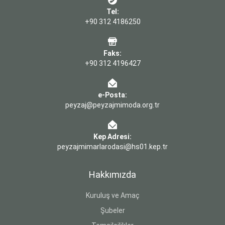
Tel:
+90 312 4186250
Faks:
+90 312 4196427
e-Posta:
peyzaj@peyzajmimoda.org.tr
Kep Adresi:
peyzajmimarlarodasi@hs01.kep.tr
Hakkımızda
Kuruluş ve Amaç
Şubeler