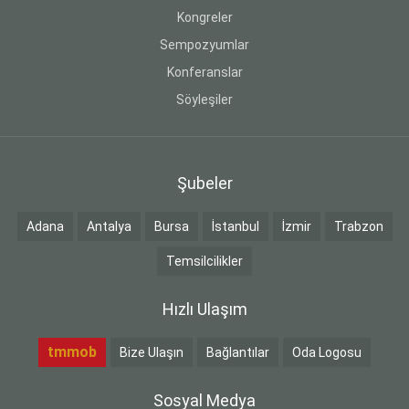
Kongreler
Sempozyumlar
Konferanslar
Söyleşiler
Şubeler
Adana
Antalya
Bursa
İstanbul
İzmir
Trabzon
Temsilcilikler
Hızlı Ulaşım
tmmob
Bize Ulaşın
Bağlantılar
Oda Logosu
Sosyal Medya