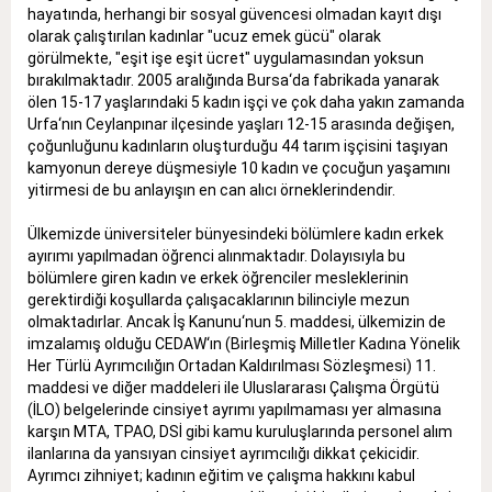
hayatında, herhangi bir sosyal güvencesi olmadan kayıt dışı
olarak çalıştırılan kadınlar "ucuz emek gücü" olarak
görülmekte, "eşit işe eşit ücret" uygulamasından yoksun
bırakılmaktadır. 2005 aralığında Bursa‘da fabrikada yanarak
ölen 15-17 yaşlarındaki 5 kadın işçi ve çok daha yakın zamanda
Urfa‘nın Ceylanpınar ilçesinde yaşları 12-15 arasında değişen,
çoğunluğunu kadınların oluşturduğu 44 tarım işçisini taşıyan
kamyonun dereye düşmesiyle 10 kadın ve çocuğun yaşamını
yitirmesi de bu anlayışın en can alıcı örneklerindendir.
Ülkemizde üniversiteler bünyesindeki bölümlere kadın erkek
ayırımı yapılmadan öğrenci alınmaktadır. Dolayısıyla bu
bölümlere giren kadın ve erkek öğrenciler mesleklerinin
gerektirdiği koşullarda çalışacaklarının bilinciyle mezun
olmaktadırlar. Ancak İş Kanunu‘nun 5. maddesi, ülkemizin de
imzalamış olduğu CEDAW‘ın (Birleşmiş Milletler Kadına Yönelik
Her Türlü Ayrımcılığın Ortadan Kaldırılması Sözleşmesi) 11.
maddesi ve diğer maddeleri ile Uluslararası Çalışma Örgütü
(İLO) belgelerinde cinsiyet ayrımı yapılmaması yer almasına
karşın MTA, TPAO, DSİ gibi kamu kuruluşlarında personel alım
ilanlarına da yansıyan cinsiyet ayrımcılığı dikkat çekicidir.
Ayrımcı zihniyet; kadının eğitim ve çalışma hakkını kabul