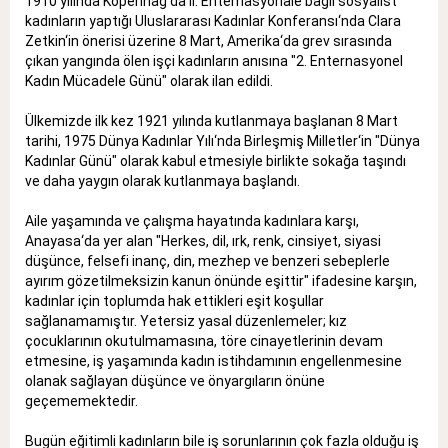
1910 yılında Kopenhag‘da II. Enternasyonale bağlı sosyalist
kadınların yaptığı Uluslararası Kadınlar Konferansı‘nda Clara
Zetkin‘in önerisi üzerine 8 Mart, Amerika‘da grev sırasında
çıkan yangında ölen işçi kadınların anısına "2. Enternasyonel
Kadın Mücadele Günü" olarak ilan edildi.
Ülkemizde ilk kez 1921 yılında kutlanmaya başlanan 8 Mart
tarihi, 1975 Dünya Kadınlar Yılı‘nda Birleşmiş Milletler‘in "Dünya
Kadınlar Günü" olarak kabul etmesiyle birlikte sokağa taşındı
ve daha yaygın olarak kutlanmaya başlandı.
Aile yaşamında ve çalışma hayatında kadınlara karşı,
Anayasa‘da yer alan "Herkes, dil, ırk, renk, cinsiyet, siyasi
düşünce, felsefi inanç, din, mezhep ve benzeri sebeplerle
ayırım gözetilmeksizin kanun önünde eşittir" ifadesine karşın,
kadınlar için toplumda hak ettikleri eşit koşullar
sağlanamamıştır. Yetersiz yasal düzenlemeler; kız
çocuklarının okutulmamasına, töre cinayetlerinin devam
etmesine, iş yaşamında kadın istihdamının engellenmesine
olanak sağlayan düşünce ve önyargıların önüne
geçememektedir.
Bugün eğitimli kadınların bile iş sorunlarının çok fazla olduğu iş