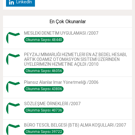
LinkedIn
En Çok Okunanlar
MESLEKİ DENETİM UYGULAMASI /2007
Okunma Sayısı:48440
PEYZAJ MİMARLIĞI HİZMETLERİ EN AZ BEDEL HESABI,
ARTIK ODAMIZ OTOMASYON SİSTEMİ ÜZERİNDEN
ÜYELERİMİZİN HİZMETİNE AÇILDI /2010
Okunma Sayısı:46056
Plansız Alanlar Imar Yönetmeliği /2006
Okunma Sayısı:43806
SÖZLEŞME ÖRNEKLERİ /2007
Okunma Sayısı:40736
BÜRO TESCİL BELGESİ (BTB) ALMA KOŞULLARI /2007
Okunma Sayısı:39722