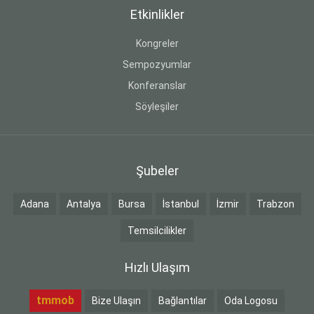
Etkinlikler
Kongreler
Sempozyumlar
Konferanslar
Söyleşiler
Şubeler
Adana
Antalya
Bursa
İstanbul
İzmir
Trabzon
Temsilcilikler
Hızlı Ulaşım
tmmob
Bize Ulaşın
Bağlantılar
Oda Logosu