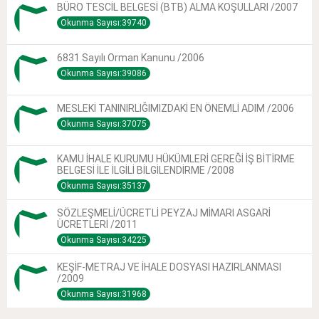
BÜRO TESCİL BELGESİ (BTB) ALMA KOŞULLARI /2007
Okunma Sayısı:39740
6831 Sayılı Orman Kanunu /2006
Okunma Sayısı:39086
MESLEKİ TANINIRLIĞIMIZDAKİ EN ÖNEMLİ ADIM /2006
Okunma Sayısı:37075
KAMU İHALE KURUMU HÜKÜMLERİ GEREĞİ İŞ BİTİRME
BELGESİ İLE İLGİLİ BİLGİLENDİRME /2008
Okunma Sayısı:35137
SÖZLEŞMELİ/ÜCRETLİ PEYZAJ MİMARI ASGARİ
ÜCRETLERİ /2011
Okunma Sayısı:34225
KEŞİF-METRAJ VE İHALE DOSYASI HAZIRLANMASI
/2009
Okunma Sayısı:31968