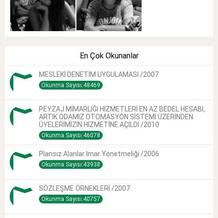
En Çok Okunanlar
MESLEKİ DENETİM UYGULAMASI /2007
Okunma Sayısı:48469
PEYZAJ MİMARLIĞI HİZMETLERİ EN AZ BEDEL HESABI,
ARTIK ODAMIZ OTOMASYON SİSTEMİ ÜZERİNDEN
ÜYELERİMİZİN HİZMETİNE AÇILDI /2010
Okunma Sayısı:46078
Plansız Alanlar Imar Yönetmeliği /2006
Okunma Sayısı:43938
SÖZLEŞME ÖRNEKLERİ /2007
Okunma Sayısı:40757