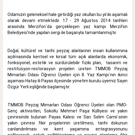
Odamızın geleneksel hale getirdiği yaz okulları bu yıl iki aşamalı
olarak devam etmektedir. 17 - 29 Ağustos 2014 tarihleri
arasında Merzifon`da gerçekleşen yaz kampı Merzifon
Belediyesi‘nde yapılan sergi ile başarıyla tamamlanmıştır.
Doğal, kültürel ve tarihi peyzaj alanlarının insan kullanımına
açılmasında kentsel ve kırsal tüm açık alanlarda ekonomik,
fonksiyonel, estetik ve sürdürülebilir fiziki plan, tasarım ve
restitüsyon-restorasyon projeleri üreten TMMOB Peyzaj
Mimarları Odası Öğrenci Üyeleri için 8. Yaz Kampı`nın ikinci
aşaması Hatay ili Payas ilçesinde yönetim kurulu üyemiz Sayın
Özgür Yerli eşliğinde başlamıştır.
TMMOB Peyzaj Mimarları Odası Öğrenci Üyeleri olan PMO-
Genç aktivistleri, Sokollu Mehmet Paşa Külliyesi ve yakın
çevresinde bulunan Payas Kalesi ve Sarı Selim Camii`sinin
yakın çevresi fikir projelerinin üretilmesi, tarihi dokunun
canlandırılması ve kent yaşamına entegrasyonunu
sağlayacak, sokak sağlıklaştırma ve peyzaj planlama fikir