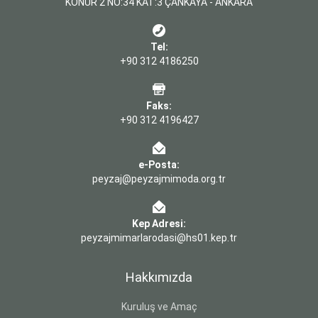
KONUR 2 NO:34 KAT:3 ÇANKAYA - ANKARA
Tel:
+90 312 4186250
Faks:
+90 312 4196427
e-Posta:
peyzaj@peyzajmimoda.org.tr
Kep Adresi:
peyzajmimarlarodasi@hs01.kep.tr
Hakkımızda
Kuruluş ve Amaç