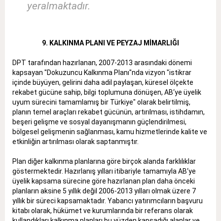
yeralmaktadır.
9. KALKINMA PLANI VE PEYZAJ MİMARLIĞI
DPT tarafından hazırlanan, 2007-2013 arasındaki dönemi
kapsayan "Dokuzuncu Kalkınma Planı"nda vizyon "istikrar
içinde büyüyen, gelirini daha adil paylaşan, küresel ölçekte
rekabet gücüne sahip, bilgi toplumuna dönüşen, AB‘ye üyelik
uyum sürecini tamamlamış bir Türkiye" olarak belirtilmiş,
planın temel araçları rekabet gücünün, artırılması, istihdamın,
beşeri gelişme ve sosyal dayanışmanın güçlendirilmesi,
bölgesel gelişmenin sağlanması, kamu hizmetlerinde kalite ve
etkinliğin artırılması olarak saptanmıştır.
Plan diğer kalkınma planlarına göre birçok alanda farklılıklar
göstermektedir. Hazırlanış yılları itibariyle tamamıyla AB‘ye
üyelik kapsama sürecine göre hazırlanan plan daha önceki
planların aksine 5 yıllık değil 2006-2013 yılları olmak üzere 7
yıllık bir süreci kapsamaktadır. Yabancı yatırımcıların başvuru
kitabı olarak, hükümet ve kurumlarında bir referans olarak
kullandıkları kalkınma planları bu yüzden kapsadığı alanlar ve