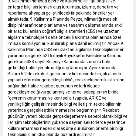
9. Kalkınma Planında çevre ve kalkınma ile ilgili sağlıklı ve
entegre bilgi sistemleri oluşturulması, izleme, denetim ve
raporlama altyapısı geliştirilecektir şeklinde öneriler yer
almaktadır. 9. Kalkınma Planında Peyzaj Mimarlığı meslek
disiplini tarafından planlama ve tasarım çalışmalarında etkili
bir araç kullanılan coğrafi bilgi sistemleri (CBS) ve uzaktan
algılama teknolojileri daha önceki kalkınma planlarında özel
ihtisas komisyonları kurularak plana dahil edilmiştir. Ancak 9.
Kalkınma Planında CBS ve uzaktan algılama teknolojilerinden
yararlanma gerek 5216 sayılı Büyükşehir Belediyesi Kanunu
gerekse 5383 sayılı Belediye Kanununda zorunlu hale
getirildiği halde yer almadığı saptanmıştır. Aynı zamanda
Bölüm.5.2‘de rekabet gücünün artırılmasında birçok alanda
yapısal reformlar gerçekleştirildiği, makroekonomik istikrarın
sağlandığı halde rekabet gücünün yeterli ölçüde
gerçekleşmediği vurgulanmış ve temel sebeplerinin biride
"çevrenin korunması ve kentsel altyapıda, AR-GE ve
yenilikçiliğin geliştirilmesinde
bilgi ve iletişim teknolojilerinin
yeterince gerçekleştirilememesine bağlanmıştır. Rekabet
gücünün yeterli ölçüde gerçekleşememe sebebi olarak bilgi ve
iletişim teknolojilerinin yukarıda sayılan sektörlerde yeterince
kullanılamaması neden olarak öne sürülürken önemli bir bilgi
teknolojisi olan CBS planda göz ardı edilmiştir.