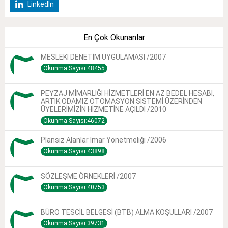
LinkedIn
En Çok Okunanlar
MESLEKİ DENETİM UYGULAMASI /2007
Okunma Sayısı:48455
PEYZAJ MİMARLIĞI HİZMETLERİ EN AZ BEDEL HESABI,
ARTIK ODAMIZ OTOMASYON SİSTEMİ ÜZERİNDEN
ÜYELERİMİZİN HİZMETİNE AÇILDI /2010
Okunma Sayısı:46072
Plansız Alanlar Imar Yönetmeliği /2006
Okunma Sayısı:43898
SÖZLEŞME ÖRNEKLERİ /2007
Okunma Sayısı:40753
BÜRO TESCİL BELGESİ (BTB) ALMA KOŞULLARI /2007
Okunma Sayısı:39731