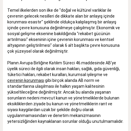
Temel ilkelerden son ilke de "doğal ve kültürel varlıklar ile
çevrenin gelecek nesilleri de dikkate alan bir anlayış içinde
korunması esastır" şeklinde oldukça kalıplaşmış bir anlayış
içinde çevre konusuna değinilmeye çalışılmıştır. Ekonomik ve
sosyal gelişme eksenine bakıldığında "rekabet gücünün
artırılması" ekseninin içine çevrenin korunması ve kentsel
altyapının geliştirilmesi" olarak 6 alt başlıkta çevre konusuna
çok yüzeysel olarak değinilmiştir.
Planın Avrupa Birliğine Katılım Süreci 46.maddesinde AB‘ye
üyelik süreci ile ilgili olarak insan hakları, sağlık, gıda güvenliği,
tüketici hakları, rekabet kuralları, kurumsal iyileşme ve
çevrenin korunması
gibi birçok alanda AB norm ve
standartlarına ulaşılması ile halkın yaşam kalitesinin
yükseltileceğine değinilmiştir. Ancak bu alanda yaşanan
sorunların nedeni mevcut kanun ve yönetmeliklerde bulunan
eksikliklerden ziyade bu kanun ve yönetmeliklerin rant ve
siyası kaygılardan uzak bir şekilde doğru olarak
uygulanmamasından ve denetim mekanizmasının
yetersizliğinden kaynaklanan sorunlar olduğu unutulmamalıdır.