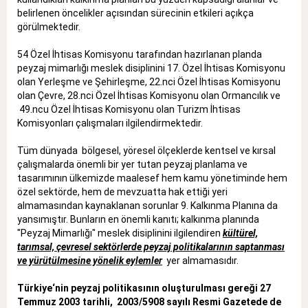
belirlenen öncelikler açısından sürecinin etkileri açıkça
görülmektedir.
54 Özel İhtisas Komisyonu tarafından hazırlanan planda
peyzaj mimarlığı meslek disiplinini 17. Özel İhtisas Komisyonu
olan Yerleşme ve Şehirleşme, 22.nci Özel İhtisas Komisyonu
olan Çevre, 28.nci Özel İhtisas Komisyonu olan Ormancılık ve
49.ncu Özel İhtisas Komisyonu olan Turizm İhtisas
Komisyonları çalışmaları ilgilendirmektedir.
Tüm dünyada bölgesel, yöresel ölçeklerde kentsel ve kırsal
çalışmalarda önemli bir yer tutan peyzaj planlama ve
tasarımının ülkemizde maalesef hem kamu yönetiminde hem
özel sektörde, hem de mevzuatta hak ettiği yeri
almamasından kaynaklanan sorunlar 9. Kalkınma Planına da
yansımıştır. Bunların en önemli kanıtı; kalkınma planında
"Peyzaj Mimarlığı" meslek disiplinini ilgilendiren
kültürel,
tarımsal, çevresel sektörlerde peyzaj politikalarının saptanması
ve yürütülmesine yönelik eylemler
yer almamasıdır.
Türkiye‘nin peyzaj politikasının oluşturulması gereği 27
Temmuz 2003 tarihli, 2003/5908 sayılı Resmi Gazetede de