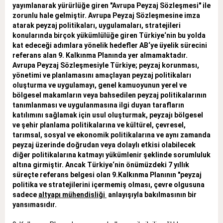
yayımlanarak yürürlüğe giren "Avrupa Peyzaj Sözleşmesi" ile
zorunlu hale gelmiştir. Avrupa Peyzaj Sözleşmesine imza
atarak peyzaj politikaları, uygulamaları, stratejileri
konularında birçok yükümlülüğe giren Türkiye‘nin bu yolda
kat edeceği adımlara yönelik hedefler AB‘ye üyelik sürecini
referans alan 9. Kalkınma Planında yer almamaktadır.
Avrupa Peyzaj Sözleşmesiyle Türkiye; peyzaj korunması,
yönetimi ve planlamasını amaçlayan peyzaj politikaları
oluşturma ve uygulamayı, genel kamuoyunun yerel ve
bölgesel makamların veya bahsedilen peyzaj politikalarının
tanımlanması ve uygulanmasına ilgi duyan tarafların
katılımını sağlamak için usul oluşturmak, peyzajı bölgesel
ve şehir planlama politikalarına ve kültürel, çevresel,
tarımsal, sosyal ve ekonomik politikalarına ve aynı zamanda
peyzaj üzerinde doğrudan veya dolaylı etkisi olabilecek
diğer politikalarına katmayı yükümlenir şeklinde sorumluluk
altına girmiştir. Ancak Türkiye‘nin önümüzdeki 7 yıllık
süreçte referans belgesi olan 9.Kalkınma Planının "peyzaj
politika ve stratejilerini içermemiş olması, çevre olgusuna
sadece
altyapı mühendisliği
anlayışıyla bakılmasının bir
yansımasıdır.