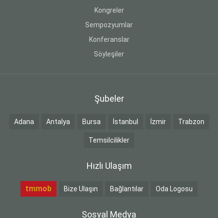
Kongreler
Sempozyumlar
Konferanslar
Söyleşiler
Şubeler
Adana
Antalya
Bursa
İstanbul
İzmir
Trabzon
Temsilcilikler
Hızlı Ulaşım
tmmob
Bize Ulaşın
Bağlantılar
Oda Logosu
Sosyal Medya