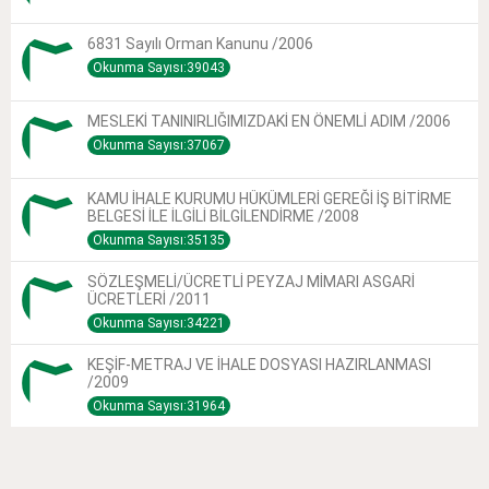
6831 Sayılı Orman Kanunu /2006
Okunma Sayısı:39043
MESLEKİ TANINIRLIĞIMIZDAKİ EN ÖNEMLİ ADIM /2006
Okunma Sayısı:37067
KAMU İHALE KURUMU HÜKÜMLERİ GEREĞİ İŞ BİTİRME
BELGESİ İLE İLGİLİ BİLGİLENDİRME /2008
Okunma Sayısı:35135
SÖZLEŞMELİ/ÜCRETLİ PEYZAJ MİMARI ASGARİ
ÜCRETLERİ /2011
Okunma Sayısı:34221
KEŞİF-METRAJ VE İHALE DOSYASI HAZIRLANMASI
/2009
Okunma Sayısı:31964