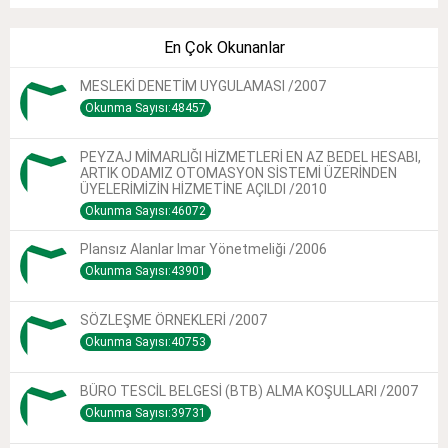
En Çok Okunanlar
MESLEKİ DENETİM UYGULAMASI /2007
Okunma Sayısı:48457
PEYZAJ MİMARLIĞI HİZMETLERİ EN AZ BEDEL HESABI,
ARTIK ODAMIZ OTOMASYON SİSTEMİ ÜZERİNDEN
ÜYELERİMİZİN HİZMETİNE AÇILDI /2010
Okunma Sayısı:46072
Plansız Alanlar Imar Yönetmeliği /2006
Okunma Sayısı:43901
SÖZLEŞME ÖRNEKLERİ /2007
Okunma Sayısı:40753
BÜRO TESCİL BELGESİ (BTB) ALMA KOŞULLARI /2007
Okunma Sayısı:39731