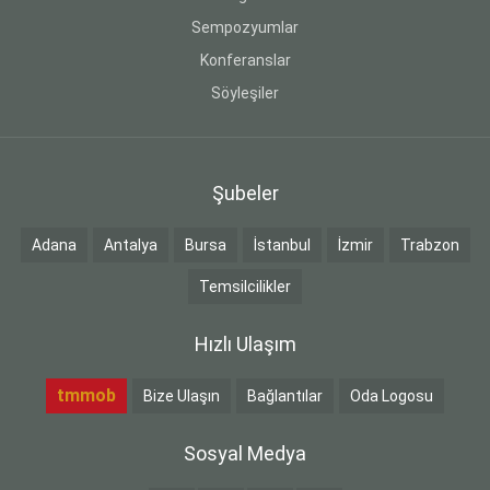
Sempozyumlar
Konferanslar
Söyleşiler
Şubeler
Adana
Antalya
Bursa
İstanbul
İzmir
Trabzon
Temsilcilikler
Hızlı Ulaşım
tmmob
Bize Ulaşın
Bağlantılar
Oda Logosu
Sosyal Medya