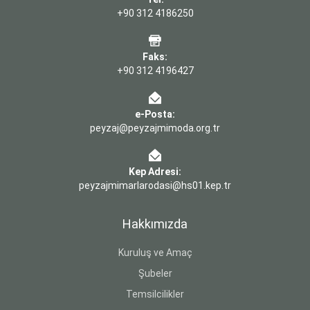
+90 312 4186250
Faks:
+90 312 4196427
e-Posta:
peyzaj@peyzajmimoda.org.tr
Kep Adresi:
peyzajmimarlarodasi@hs01.kep.tr
Hakkımızda
Kuruluş ve Amaç
Şubeler
Temsilcilikler