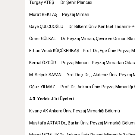
Turgay ATEŞ Dr. Şehir Plancısı
Murat BEKTAŞ Peyzaj Mimarı
Gaye ÇULCUOĞLU Dr. Bilkent Üniv. Kentsel Tasarım-Pe
Ömer GÜLKAL Dr. Peyzaj Mimarı, Çevre ve Orman Bkn. Ö
Erhan Vecdi KÜÇÜKERBAŞ Prof. Dr., Ege Üniv. Peyzaj M
Kemal ÖZGÜR Peyzaj Mimarı - Peyzaj Mimarları Odas
M. Selçuk SAYAN Yrd. Doç. Dr., , Akdeniz Üniv. Peyzaj 
Oğuz YILMAZ Prof. Dr., Ankara Üniv. Peyzaj Mimarlığı
4.3. Yedek Jüri Üyeleri
Kıvanç AK Ankara Üniv. Peyzaj Mimarlığı Bölümü
Mustafa ARTAR Dr., Bartın Üniv. Peyzaj Mimarlığı Bölü
Murat MEMLUK Dr., Ankara Üniv. Peyzaj Mimarlığı Bölü