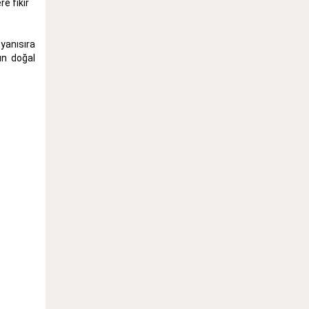
re fikir
 yanısıra
ün doğal