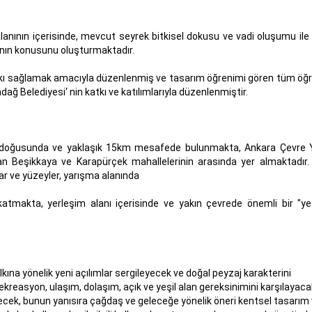
alanının içerisinde, mevcut seyrek bitkisel dokusu ve vadi oluşumu ile 
anın konusunu oluşturmaktadır.
tkı sağlamak amacıyla düzenlenmiş ve tasarım öğrenimi gören tüm öğr
ağ Belediyesi‘ nin katkı ve katılımlarıyla düzenlenmiştir.
ey doğusunda ve yaklaşık 15km mesafede bulunmakta, Ankara Çevre 
 olan Beşikkaya ve Karapürçek mahallelerinin arasında yer almaktadır
ar ve yüzeyler, yarışma alanında
katmakta, yerleşim alanı içerisinde ve yakın çevrede önemli bir "yeş
ına yönelik yeni açılımlar sergileyecek ve doğal peyzaj karakterini
rekreasyon, ulaşım, dolaşım, açık ve yeşil alan gereksinimini karşılayaca
yecek, bunun yanısıra çağdaş ve geleceğe yönelik öneri kentsel tasarım