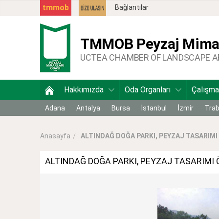
tmmob
Bağlantılar
TMMOB
Peyzaj Mimar
UCTEA CHAMBER OF LANDSCAPE 
Hakkımızda
Oda Organları
Çalışma
Adana
Antalya
Bursa
İstanbul
İzmir
Tra
ALTINDAĞ DOĞA PARKI, PEYZAJ TASARIMI 
Anasayfa
ALTINDAĞ DOĞA PARKI, PEYZAJ TASARIMI