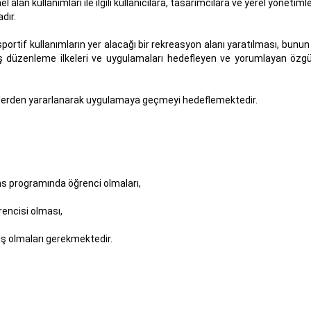
alan kullanımları ile ilgili kullanıcılara, tasarımcılara ve yerel yönetimle
dır.
e sportif kullanımların yer alacağı bir rekreasyon alanı yaratılması, bunun
aş düzenleme ilkeleri ve uygulamaları hedefleyen ve yorumlayan özg
jelerden yararlanarak uygulamaya geçmeyi hedeflemektedir.
ans programında öğrenci olmaları,
rencisi olması,
ış olmaları gerekmektedir.