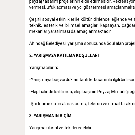
peyzaj tasarım projelerinin elde edilmesidir. Rekreasyonel 
vermesi, ufuk açması ve yol göstermesi amaçlanmakta
Çeşitli sosyal etkinlikler ile kültür, dinlence, eğlence v
teknik, estetik ve bilimsel amaçları kapsayan, çağd
mekanlar yaratılması da amaçlanmaktadır.
Altındağ Belediyesi, yarışma sonucunda ödül alan pro
2. YARIŞMAYA KATILMA KOŞULLARI
Yarışmacıların;
-Yarışmaya başvurdukları tarihte tasarımla ilgili bir lis
-Ekip halinde katılımda, ekip başının Peyzaj Mimarlığı öğ
-Şartname satın alarak adres, telefon ve e-mail bırakm
3. YARIŞMANIN BİÇİMİ
Yarışma ulusal ve tek derecelidir.