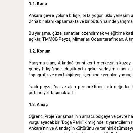
1.1. Konu
Ankara çevre yoluna bitişik, orta yoğunluklu yerleşim 
24ha bir alanı kapsamakta ve bir bütün halinde yarışm
Bu yarışma, güzel sanatları özendirmek ve eğitime ka
açıktır. TMMOB Peyzaj Mimarları Odası tarafından, Altınd
1.2. Konum
Yarışma alanı, Altındağ tarihi kent merkezinin kuz
güney bitişiğinde, düşük-orta gelirli yerleşim alanı
topografik ve morfolojik yapı içerisinde yer alan yamaçl
"vadi peyzajı"na ve alan perspektifine artı değerler 
potansiyeli taşımaktadır.
1.3. Amaç
Öğrenci Proje Yarışması‘nın amacı, bölgeye ve çevre halk
vurgulayacak bir "Doğa Parkı" kimliğinde, ziyaretçilerin 
Ankara‘nın ve Altındağ‘ın kültürünü ve tarihini özümse