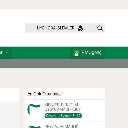
ÜYE - ODA İŞLEMLERİ
er
PMOgenç
En Çok Okunanlar
MESLEKİ DENETİM
UYGULAMASI /2007
Okunma Sayısı:48462
PEYZAJ MİMARLIĞI