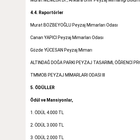
4.4. Raportörler
Murat BOZBEYOĞLU Peyzaj Mimarları Odası
Canan YAPICI Peyzaj Mimarları Odası
Gözde YÜCESAN Peyzaj Mimarı
ALTINDAĞ DOĞA PARKI PEYZAJ TASARIMI, ÖĞRENCİ PR
TMMOB PEYZAJ MİMARLARI ODASI III
5. ÖDÜLLER
Ödül ve Mansiyonlar,
1. ÖDÜL 4.000 TL
2. ÖDÜL 3.000 TL
3. ÖDÜL 2.000 TL