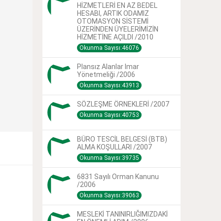
HİZMETLERİ EN AZ BEDEL
HESABI, ARTIK ODAMIZ
OTOMASYON SİSTEMİ
ÜZERİNDEN ÜYELERİMİZİN
HİZMETİNE AÇILDI /2010
Okunma Sayısı:46076
Plansız Alanlar Imar
Yönetmeliği /2006
Okunma Sayısı:43913
SÖZLEŞME ÖRNEKLERİ /2007
Okunma Sayısı:40753
BÜRO TESCİL BELGESİ (BTB)
ALMA KOŞULLARI /2007
Okunma Sayısı:39735
6831 Sayılı Orman Kanunu
/2006
Okunma Sayısı:39063
MESLEKİ TANINIRLIĞIMIZDAKİ