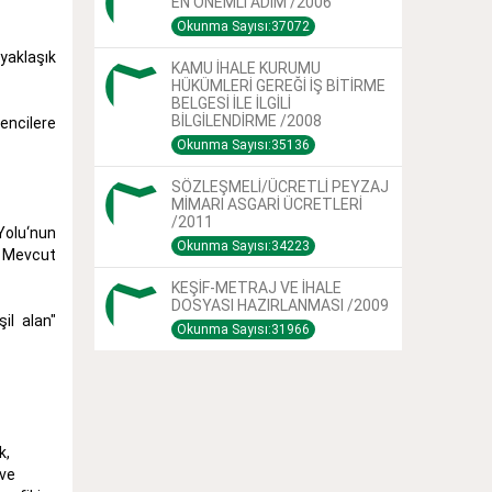
EN ÖNEMLİ ADIM /2006
Okunma Sayısı:37072
yaklaşık
KAMU İHALE KURUMU
HÜKÜMLERİ GEREĞİ İŞ BİTİRME
BELGESİ İLE İLGİLİ
BİLGİLENDİRME /2008
encilere
Okunma Sayısı:35136
SÖZLEŞMELİ/ÜCRETLİ PEYZAJ
MİMARI ASGARİ ÜCRETLERİ
/2011
Yolu‘nun
Okunma Sayısı:34223
. Mevcut
KEŞİF-METRAJ VE İHALE
DOSYASI HAZIRLANMASI /2009
il alan"
Okunma Sayısı:31966
k,
 ve