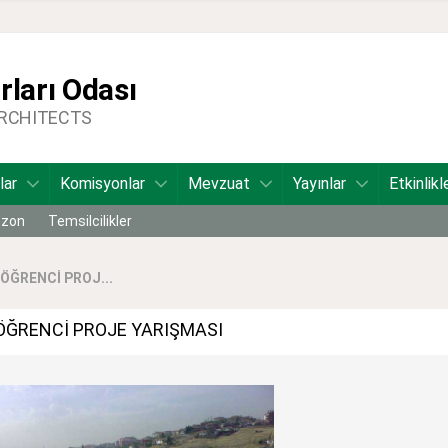
ları Odası
ARCHITECTS
lar
Komisyonlar
Mevzuat
Yayınlar
Etkinlikl
bzon
Temsilcilikler
ÖĞRENCİ PROJ...
 ÖĞRENCİ PROJE YARIŞMASI