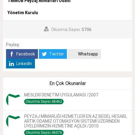
TMMOB Peyzaj Mimarları Odası
Yönetim Kurulu
Okunma Sayısı:
5706
Paylaş:
Facebook
Twitter
Whatsapp
LinkedIn
En Çok Okunanlar
MESLEKİ DENETİM UYGULAMASI /2007
Okunma Sayısı:48462
PEYZAJ MİMARLIĞI HİZMETLERİ EN AZ BEDEL HESABI,
ARTIK ODAMIZ OTOMASYON SİSTEMİ ÜZERİNDEN
ÜYELERİMİZİN HİZMETİNE AÇILDI /2010
Okunma Sayısı:46076