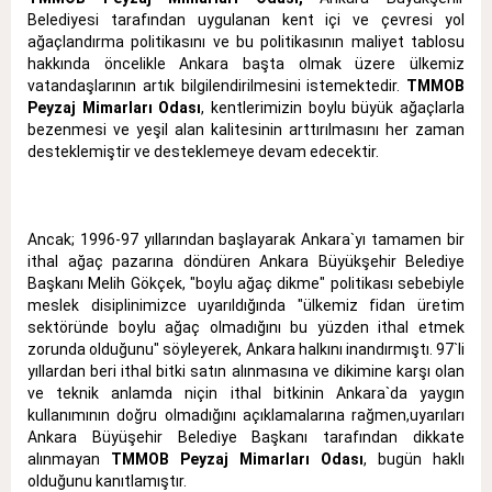
Belediyesi tarafından uygulanan kent içi ve çevresi yol
ağaçlandırma politikasını ve bu politikasının maliyet tablosu
hakkında öncelikle Ankara başta olmak üzere ülkemiz
vatandaşlarının artık bilgilendirilmesini istemektedir.
TMMOB
Peyzaj Mimarları Odası
, kentlerimizin boylu büyük ağaçlarla
bezenmesi ve yeşil alan kalitesinin arttırılmasını her zaman
desteklemiştir ve desteklemeye devam edecektir.
Ancak; 1996-97 yıllarından başlayarak Ankara`yı tamamen bir
ithal ağaç pazarına döndüren Ankara Büyükşehir Belediye
Başkanı Melih Gökçek, "boylu ağaç dikme" politikası sebebiyle
meslek disiplinimizce uyarıldığında "ülkemiz fidan üretim
sektöründe boylu ağaç olmadığını bu yüzden ithal etmek
zorunda olduğunu" söyleyerek, Ankara halkını inandırmıştı. 97`li
yıllardan beri ithal bitki satın alınmasına ve dikimine karşı olan
ve teknik anlamda niçin ithal bitkinin Ankara`da yaygın
kullanımının doğru olmadığını açıklamalarına rağmen,uyarıları
Ankara Büyüşehir Belediye Başkanı tarafından dikkate
alınmayan
TMMOB Peyzaj Mimarları Odası
, bugün haklı
olduğunu kanıtlamıştır.