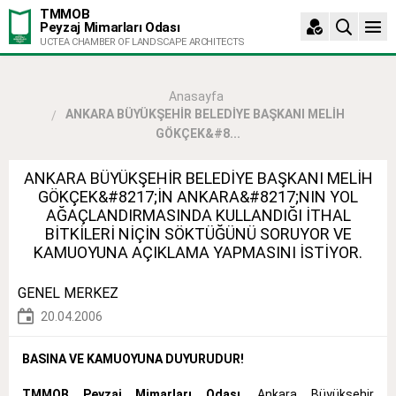
TMMOB
Peyzaj Mimarları Odası
UCTEA CHAMBER OF LANDSCAPE ARCHITECTS
Anasayfa
ANKARA BÜYÜKŞEHİR BELEDİYE BAŞKANI MELİH
GÖKÇEK&#8...
ANKARA BÜYÜKŞEHİR BELEDİYE BAŞKANI MELİH
GÖKÇEK&#8217;İN ANKARA&#8217;NIN YOL
AĞAÇLANDIRMASINDA KULLANDIĞI İTHAL
BİTKİLERİ NİÇİN SÖKTÜĞÜNÜ SORUYOR VE
KAMUOYUNA AÇIKLAMA YAPMASINI İSTİYOR.
GENEL MERKEZ
20.04.2006
BASINA VE KAMUOYUNA DUYURUDUR!
TMMOB Peyzaj Mimarları Odası,
Ankara Büyükşehir