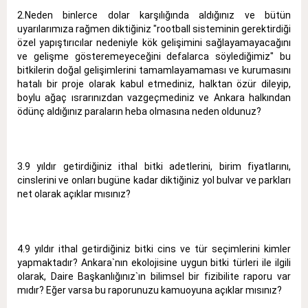
2.Neden binlerce dolar karşılığında aldığınız ve bütün
uyarılarımıza rağmen diktiğiniz "rootball sisteminin gerektirdiği
özel yapıştırıcılar nedeniyle kök gelişimini sağlayamayacağını
ve gelişme gösteremeyeceğini defalarca söylediğimiz" bu
bitkilerin doğal gelişimlerini tamamlayamaması ve kurumasını
hatalı bir proje olarak kabul etmediniz, halktan özür dileyip,
boylu ağaç ısrarınızdan vazgeçmediniz ve Ankara halkından
ödünç aldığınız paraların heba olmasına neden oldunuz?
3.9 yıldır getirdiğiniz ithal bitki adetlerini, birim fiyatlarını,
cinslerini ve onları bugüne kadar diktiğiniz yol bulvar ve parkları
net olarak açıklar mısınız?
4.9 yıldır ithal getirdiğiniz bitki cins ve tür seçimlerini kimler
yapmaktadır? Ankara`nın ekolojisine uygun bitki türleri ile ilgili
olarak, Daire Başkanlığınız`ın bilimsel bir fizibilite raporu var
mıdır? Eğer varsa bu raporunuzu kamuoyuna açıklar mısınız?