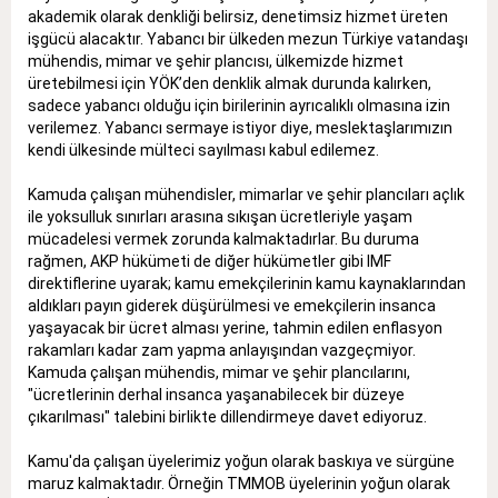
akademik olarak denkliği belirsiz, denetimsiz hizmet üreten
işgücü alacaktır. Yabancı bir ülkeden mezun Türkiye vatandaşı
mühendis, mimar ve şehir plancısı, ülkemizde hizmet
üretebilmesi için YÖK’den denklik almak durunda kalırken,
sadece yabancı olduğu için birilerinin ayrıcalıklı olmasına izin
verilemez. Yabancı sermaye istiyor diye, meslektaşlarımızın
kendi ülkesinde mülteci sayılması kabul edilemez.
Kamuda çalışan mühendisler, mimarlar ve şehir plancıları açlık
ile yoksulluk sınırları arasına sıkışan ücretleriyle yaşam
mücadelesi vermek zorunda kalmaktadırlar. Bu duruma
rağmen, AKP hükümeti de diğer hükümetler gibi IMF
direktiflerine uyarak; kamu emekçilerinin kamu kaynaklarından
aldıkları payın giderek düşürülmesi ve emekçilerin insanca
yaşayacak bir ücret alması yerine, tahmin edilen enflasyon
rakamları kadar zam yapma anlayışından vazgeçmiyor.
Kamuda çalışan mühendis, mimar ve şehir plancılarını,
"ücretlerinin derhal insanca yaşanabilecek bir düzeye
çıkarılması" talebini birlikte dillendirmeye davet ediyoruz.
Kamu'da çalışan üyelerimiz yoğun olarak baskıya ve sürgüne
maruz kalmaktadır. Örneğin TMMOB üyelerinin yoğun olarak