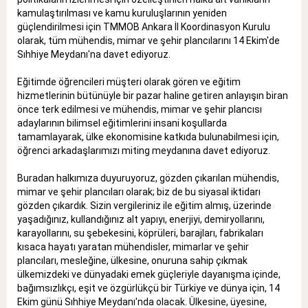
kamulaştırılması ve kamu kuruluşlarının yeniden
güçlendirilmesi için TMMOB Ankara İl Koordinasyon Kurulu
olarak, tüm mühendis, mimar ve şehir plancılarını 14 Ekim'de
Sıhhiye Meydanı'na davet ediyoruz.
Eğitimde öğrencileri müşteri olarak gören ve eğitim
hizmetlerinin bütünüyle bir pazar haline getiren anlayışın biran
önce terk edilmesi ve mühendis, mimar ve şehir plancısı
adaylarının bilimsel eğitimlerini insani koşullarda
tamamlayarak, ülke ekonomisine katkıda bulunabilmesi için,
öğrenci arkadaşlarımızı miting meydanına davet ediyoruz.
Buradan halkımıza duyuruyoruz, gözden çıkarılan mühendis,
mimar ve şehir plancıları olarak; biz de bu siyasal iktidarı
gözden çıkardık. Sizin vergileriniz ile eğitim almış, üzerinde
yaşadığınız, kullandığınız alt yapıyı, enerjiyi, demiryollarını,
karayollarını, su şebekesini, köprüleri, barajları, fabrikaları
kısaca hayatı yaratan mühendisler, mimarlar ve şehir
plancıları, mesleğine, ülkesine, onuruna sahip çıkmak
ülkemizdeki ve dünyadaki emek güçleriyle dayanışma içinde,
bağımsızlıkçı, eşit ve özgürlükçü bir Türkiye ve dünya için, 14
Ekim günü Sıhhiye Meydanı'nda olacak. Ülkesine, üyesine,