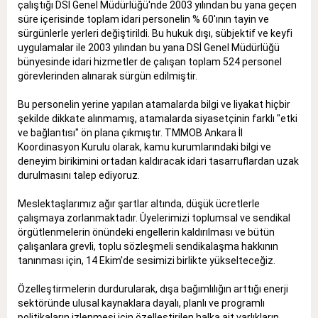
çalıştığı DSİ Genel Müdürlüğü'nde 2003 yılından bu yana geçen
süre içerisinde toplam idari personelin % 60'ının tayin ve
sürgünlerle yerleri değiştirildi. Bu hukuk dışı, sübjektif ve keyfi
uygulamalar ile 2003 yılından bu yana DSİ Genel Müdürlüğü
bünyesinde idari hizmetler de çalışan toplam 524 personel
görevlerinden alınarak sürgün edilmiştir.
Bu personelin yerine yapılan atamalarda bilgi ve liyakat hiçbir
şekilde dikkate alınmamış, atamalarda siyasetçinin farklı "etki
ve bağlantısı" ön plana çıkmıştır. TMMOB Ankara İl
Koordinasyon Kurulu olarak, kamu kurumlarındaki bilgi ve
deneyim birikimini ortadan kaldıracak idari tasarruflardan uzak
durulmasını talep ediyoruz.
Meslektaşlarımız ağır şartlar altında, düşük ücretlerle
çalışmaya zorlanmaktadır. Üyelerimizi toplumsal ve sendikal
örgütlenmelerin önündeki engellerin kaldırılması ve bütün
çalışanlara grevli, toplu sözleşmeli sendikalaşma hakkının
tanınması için, 14 Ekim'de sesimizi birlikte yükselteceğiz.
Özelleştirmelerin durdurularak, dışa bağımlılığın arttığı enerji
sektöründe ulusal kaynaklara dayalı, planlı ve programlı
politikaların izlenmesi için özelleştirilen halka ait varlıkların