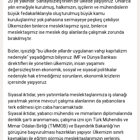
20'ye yakındır. Sanayisizleştirilen bir ülkede yaşıyoruz. Onlarca
yılın emeğiyle kurulmuş, halkımızın, işçilerin ve mühendislerin
büyük fedakarlıklarıyla oluşturulmuş büyük kamu
kuruluşlarımız yok pahasına sermayeye peşkeş çekiliyor.
Ülkemizden binlerce meslektaşımız işsiz, binlerce
meslektaşımız ise meslek dışı alanlarda çalışmak zorunda
bırakılmıştır.
Bizler, işsizliği "bu ülkede yıllardır uygulanan vahşi kapitalizm
nedeniyle" yaşadığımızı biliyoruz. IMF ve Dünya Bankası
direktifleri ile yönetilen ülkemizin, insan yaşamını
değersizleştiren ekonomik, sosyal ve siyasal politikalar
nedeniyle hak etmediğimiz sorunların, ekonomik krizlerin
içersinde yaşıyoruz.
Siyasal iktidar, yeni yatırımlarla meslektaşlarımıza iş olanağı
yaratmak yerine mevcut çalışma alanlarının da yabancılara
terk edilmesi için caba harcamaktadır.
Siyasal iktidar, yabancı mühendis ve mimarların diplomalarında
denklik şartı aranmaması, çalışma izni için Türk Mühendis ve
Mimar Odaları Birliği (TMMOB) ve Bayındırlık Bakanlığı'nın
görüşüne başvurulması hazırlıkları yapıyor. Ülkemizin sınırlı
kaynakları ile eğitim görmüş meslektaşlarımızın yerlerini,