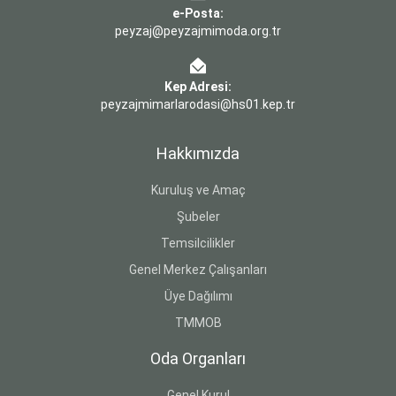
e-Posta:
peyzaj@peyzajmimoda.org.tr
Kep Adresi:
peyzajmimarlarodasi@hs01.kep.tr
Hakkımızda
Kuruluş ve Amaç
Şubeler
Temsilcilikler
Genel Merkez Çalışanları
Üye Dağılımı
TMMOB
Oda Organları
Genel Kurul