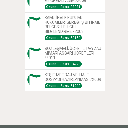
EN ÖNEMLİ ADIM /2006
Okunma Sayısı:37071
KAMU İHALE KURUMU
HÜKÜMLERİ GEREĞİ İŞ BİTİRME
BELGESİ İLE İLGİLİ
BİLGİLENDİRME /2008
Okunma Sayısı:35136
SÖZLEŞMELİ/ÜCRETLİ PEYZAJ
MİMARI ASGARİ ÜCRETLERİ
/2011
Okunma Sayısı:34223
KEŞİF-METRAJ VE İHALE
DOSYASI HAZIRLANMASI /2009
Okunma Sayısı:31965