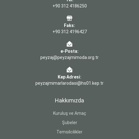
+90 312 4186250
Faks:
+90 312 4196427
e-Posta:
peyzaj@peyzajmimoda.org.tr
Kep Adresi:
peyzajmimarlarodasi@hs01.kep.tr
Hakkımızda
Kuruluş ve Amaç
Şubeler
Temsilcilikler