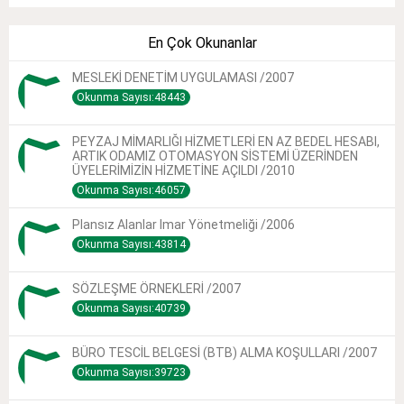
En Çok Okunanlar
MESLEKİ DENETİM UYGULAMASI /2007
Okunma Sayısı:48443
PEYZAJ MİMARLIĞI HİZMETLERİ EN AZ BEDEL HESABI,
ARTIK ODAMIZ OTOMASYON SİSTEMİ ÜZERİNDEN
ÜYELERİMİZİN HİZMETİNE AÇILDI /2010
Okunma Sayısı:46057
Plansız Alanlar Imar Yönetmeliği /2006
Okunma Sayısı:43814
SÖZLEŞME ÖRNEKLERİ /2007
Okunma Sayısı:40739
BÜRO TESCİL BELGESİ (BTB) ALMA KOŞULLARI /2007
Okunma Sayısı:39723