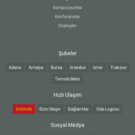
Sempozyumlar
Konferanslar
Söyleşiler
Şubeler
Adana
Antalya
Bursa
İstanbul
İzmir
Trabzon
Temsilcilikler
Hızlı Ulaşım
tmmob
Bize Ulaşın
Bağlantılar
Oda Logosu
Sosyal Medya