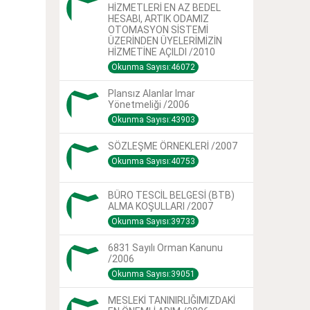
HİZMETLERİ EN AZ BEDEL
HESABI, ARTIK ODAMIZ
OTOMASYON SİSTEMİ
ÜZERİNDEN ÜYELERİMİZİN
HİZMETİNE AÇILDI /2010
Okunma Sayısı:46072
Plansız Alanlar Imar
Yönetmeliği /2006
Okunma Sayısı:43903
SÖZLEŞME ÖRNEKLERİ /2007
Okunma Sayısı:40753
BÜRO TESCİL BELGESİ (BTB)
ALMA KOŞULLARI /2007
Okunma Sayısı:39733
6831 Sayılı Orman Kanunu
/2006
Okunma Sayısı:39051
MESLEKİ TANINIRLIĞIMIZDAKİ