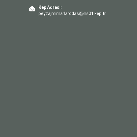
Kep Adresi:
peyzajmimarlarodasi@hs01.kep.tr