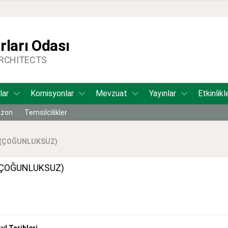
ları Odası
ARCHITECTS
lar
Komisyonlar
Mevzuat
Yayınlar
Etkinlikl
bzon
Temsilcilikler
 (ÇOĞUNLUKSUZ)
(ÇOĞUNLUKSUZ)
 Tarihleri