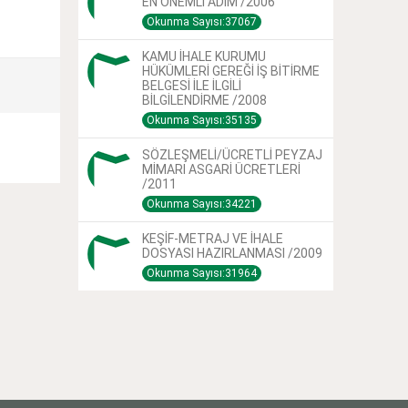
EN ÖNEMLİ ADIM /2006
Okunma Sayısı:37067
KAMU İHALE KURUMU
HÜKÜMLERİ GEREĞİ İŞ BİTİRME
BELGESİ İLE İLGİLİ
BİLGİLENDİRME /2008
Okunma Sayısı:35135
SÖZLEŞMELİ/ÜCRETLİ PEYZAJ
MİMARI ASGARİ ÜCRETLERİ
/2011
Okunma Sayısı:34221
KEŞİF-METRAJ VE İHALE
DOSYASI HAZIRLANMASI /2009
Okunma Sayısı:31964