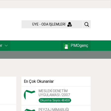
ÜYE - ODA İŞLEMLERİ
er
PMOgenç
En Çok Okunanlar
MESLEKİ DENETİM
UYGULAMASI /2007
Okunma Sayısı:48458
PEYZAJ MİMARLIĞI