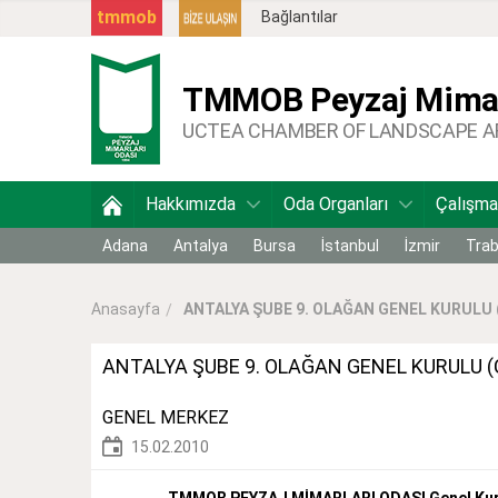
tmmob
Bağlantılar
TMMOB
Peyzaj Mimar
UCTEA CHAMBER OF LANDSCAPE 
Hakkımızda
Oda Organları
Çalışma
Adana
Antalya
Bursa
İstanbul
İzmir
Tra
ANTALYA ŞUBE 9. OLAĞAN GENEL KURULU
Anasayfa
ANTALYA ŞUBE 9. OLAĞAN GENEL KURULU 
GENEL MERKEZ
15.02.2010
TMMOB PEYZAJ MİMARLARI ODASI Genel Kurul