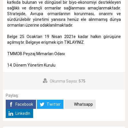
katkıda bulunan ve döngüsel bir biyo-ekonomiyi destekleyen
sağlıklı ve dirençli ormanlar sağlanması amaçlanmaktadır.
Stratejide, Avrupa ormanlarının korunması, onarımı ve
sürdürülebilir yönetimi yanısıra henüz ele alınmamış dünya
ormanları üzerine odaklanılmaktadır.
Belge 25 Ocaktan 19 Nisan 2021e kadar halkın görüşüne
açılmıştır. Belgeye erişmek için
TIKLAYINIZ
.
TMMOB Peyzaj Mimarları Odası
14. Dönem Yönetim Kurulu
Okunma Sayısı:
575
Paylaş:
Facebook
Twitter
Whatsapp
LinkedIn