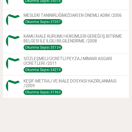
Okunma Sayısı:39018
MESLEKİ TANINIRLIĞIMIZDAKİ EN ÖNEMLİ ADIM /2006
Okunma Sayısı:37057
KAMU İHALE KURUMU HÜKÜMLERİ GEREĞİ İŞ BİTİRME
BELGESİ İLE İLGİLİ BİLGİLENDİRME /2008
Okunma Sayısı:35134
SÖZLEŞMELİ/ÜCRETLİ PEYZAJ MİMARI ASGARİ
ÜCRETLERİ /2011
Okunma Sayısı:34219
KEŞİF-METRAJ VE İHALE DOSYASI HAZIRLANMASI
/2009
Okunma Sayısı:31963