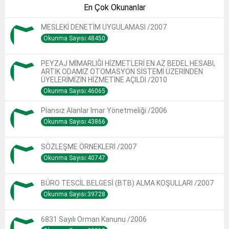
En Çok Okunanlar
MESLEKİ DENETİM UYGULAMASI /2007
Okunma Sayısı:48450
PEYZAJ MİMARLIĞI HİZMETLERİ EN AZ BEDEL HESABI,
ARTIK ODAMIZ OTOMASYON SİSTEMİ ÜZERİNDEN
ÜYELERİMİZİN HİZMETİNE AÇILDI /2010
Okunma Sayısı:46065
Plansız Alanlar Imar Yönetmeliği /2006
Okunma Sayısı:43866
SÖZLEŞME ÖRNEKLERİ /2007
Okunma Sayısı:40747
BÜRO TESCİL BELGESİ (BTB) ALMA KOŞULLARI /2007
Okunma Sayısı:39728
6831 Sayılı Orman Kanunu /2006