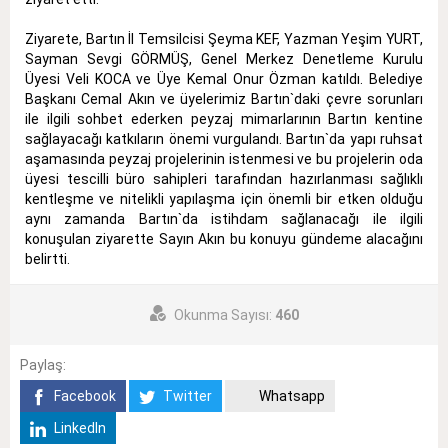
Ziyarete, Bartın İl Temsilcisi Şeyma KEF, Yazman Yeşim YURT,
Sayman Sevgi GÖRMÜŞ, Genel Merkez Denetleme Kurulu
Üyesi Veli KOCA ve Üye Kemal Onur Özman katıldı. Belediye
Başkanı Cemal Akın ve üyelerimiz Bartın`daki çevre sorunları
ile ilgili sohbet ederken peyzaj mimarlarının Bartın kentine
sağlayacağı katkıların önemi vurgulandı. Bartın`da yapı ruhsat
aşamasında peyzaj projelerinin istenmesi ve bu projelerin oda
üyesi tescilli büro sahipleri tarafından hazırlanması sağlıklı
kentleşme ve nitelikli yapılaşma için önemli bir etken olduğu
aynı zamanda Bartın`da istihdam sağlanacağı ile ilgili
konuşulan ziyarette Sayın Akın bu konuyu gündeme alacağını
belirtti.
Okunma Sayısı:
460
Paylaş:
Facebook
Twitter
Whatsapp
LinkedIn