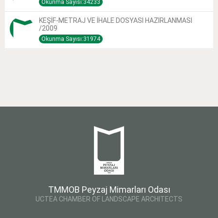
Okunma Sayısı:34233
KEŞİF-METRAJ VE İHALE DOSYASI HAZIRLANMASI
/2009
Okunma Sayısı:31974
TMMOB Peyzaj Mimarları Odası
UCTEA CHAMBER OF LANDSCAPE ARCHITECTS