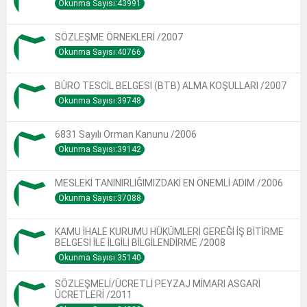
Okunma Sayısı:43991
SÖZLEŞME ÖRNEKLERİ /2007
Okunma Sayısı:40766
BÜRO TESCİL BELGESİ (BTB) ALMA KOŞULLARI /2007
Okunma Sayısı:39748
6831 Sayılı Orman Kanunu /2006
Okunma Sayısı:39142
MESLEKİ TANINIRLIĞIMIZDAKİ EN ÖNEMLİ ADIM /2006
Okunma Sayısı:37088
KAMU İHALE KURUMU HÜKÜMLERİ GEREĞİ İŞ BİTİRME
BELGESİ İLE İLGİLİ BİLGİLENDİRME /2008
Okunma Sayısı:35140
SÖZLEŞMELİ/ÜCRETLİ PEYZAJ MİMARI ASGARİ
ÜCRETLERİ /2011